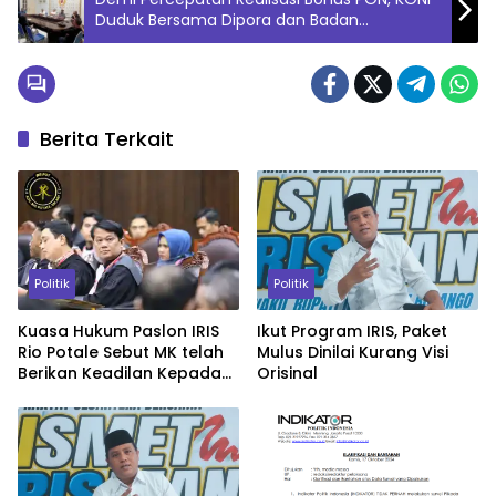
Duduk Bersama Dipora dan Badan
Keuangan
Berita Terkait
Politik
Politik
Kuasa Hukum Paslon IRIS
Ikut Program IRIS, Paket
Rio Potale Sebut MK telah
Mulus Dinilai Kurang Visi
Berikan Keadilan Kepada
Orisinal
Prinsipal