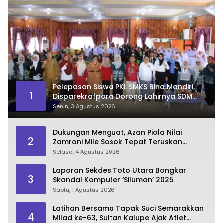
Pelepasan Siswa PKL SMKS Bina Mandiri,
1
Disparekrafpora Dorong Lahirnya SDM
Pariwisata Unggul
Senin, 3 Agustus 2026
Dukungan Menguat, Azan Piola Nilai
2
Zamroni Mile Sosok Tepat Teruskan
Pembangunan Bone Bolango
Selasa, 4 Agustus 2026
Laporan Sekdes Toto Utara Bongkar
3
Skandal Komputer ‘Siluman’ 2025
Sabtu, 1 Agustus 2026
Latihan Bersama Tapak Suci Semarakkan
4
Milad ke-63, Sultan Kalupe Ajak Atlet