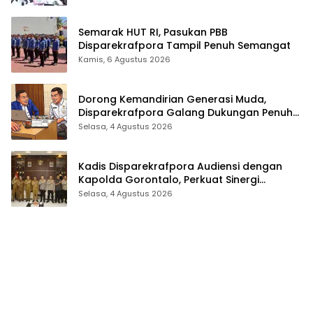
Semarak HUT RI, Pasukan PBB
Disparekrafpora Tampil Penuh Semangat
Kamis, 6 Agustus 2026
Dorong Kemandirian Generasi Muda,
Disparekrafpora Galang Dukungan Penuh
Para Aleg Deprov
Selasa, 4 Agustus 2026
Kadis Disparekrafpora Audiensi dengan
Kapolda Gorontalo, Perkuat Sinergi
Sukseskan Gorontalo Karnaval Karawo
Selasa, 4 Agustus 2026
2026