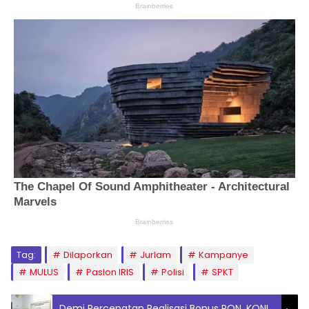
Tag:
Dilaporkan
Jurlam
Kampanye
MULUS
Paslon IRIS
Polisi
SPKT
Demi Percepatan Realisasi Bonus PON, KONI