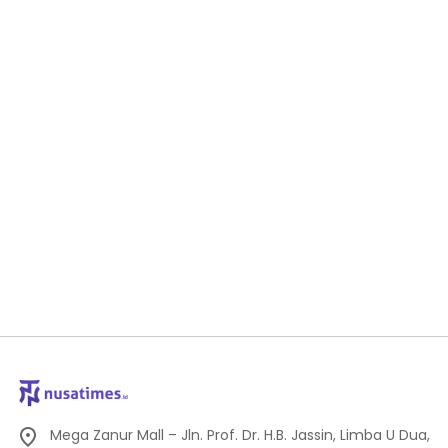
Mega Zanur Mall – Jln. Prof. Dr. H.B. Jassin, Limba U Dua,