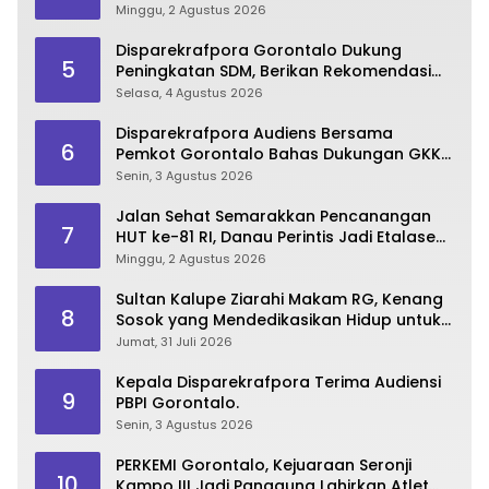
Lestarikan Budaya Bela Diri
Minggu, 2 Agustus 2026
Disparekrafpora Gorontalo Dukung
5
Peningkatan SDM, Berikan Rekomendasi
Studi S3 bagi Pegawai
Selasa, 4 Agustus 2026
Disparekrafpora Audiens Bersama
6
Pemkot Gorontalo Bahas Dukungan GKK
2026
Senin, 3 Agustus 2026
Jalan Sehat Semarakkan Pencanangan
7
HUT ke-81 RI, Danau Perintis Jadi Etalase
Wisata Gorontalo
Minggu, 2 Agustus 2026
Sultan Kalupe Ziarahi Makam RG, Kenang
8
Sosok yang Mendedikasikan Hidup untuk
Gorontalo
Jumat, 31 Juli 2026
Kepala Disparekrafpora Terima Audiensi
9
PBPI Gorontalo.
Senin, 3 Agustus 2026
PERKEMI Gorontalo, Kejuaraan Seronji
10
Kampo III Jadi Panggung Lahirkan Atlet