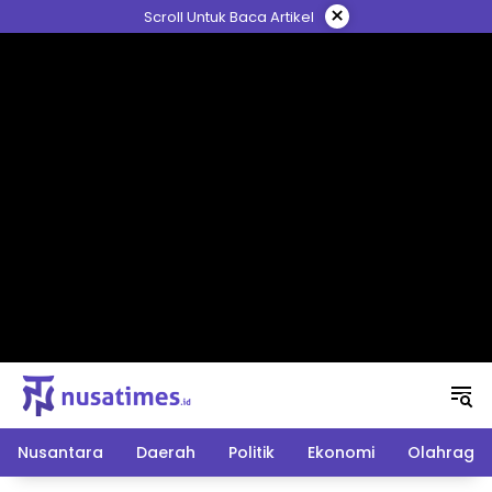
Langsung
×
Scroll Untuk Baca Artikel
ke
konten
Nusantara
Daerah
Politik
Ekonomi
Olahraga