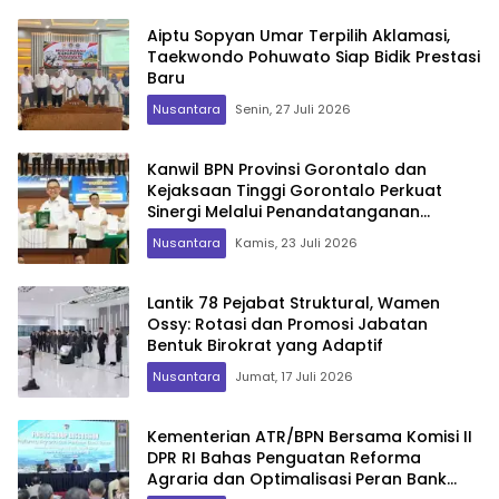
Aiptu Sopyan Umar Terpilih Aklamasi,
Taekwondo Pohuwato Siap Bidik Prestasi
Baru
Nusantara
Senin, 27 Juli 2026
Kanwil BPN Provinsi Gorontalo dan
Kejaksaan Tinggi Gorontalo Perkuat
Sinergi Melalui Penandatanganan
Perjanjian Kerja Sama
Nusantara
Kamis, 23 Juli 2026
Lantik 78 Pejabat Struktural, Wamen
Ossy: Rotasi dan Promosi Jabatan
Bentuk Birokrat yang Adaptif
Nusantara
Jumat, 17 Juli 2026
Kementerian ATR/BPN Bersama Komisi II
DPR RI Bahas Penguatan Reforma
Agraria dan Optimalisasi Peran Bank