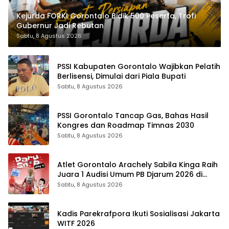
Kejurda FORKI Gorontalo Bidik 500 Peserta, Trofi
Gubernur Jadi Rebutan
Sabtu, 8 Agustus 2026
PSSI Kabupaten Gorontalo Wajibkan Pelatih
Berlisensi, Dimulai dari Piala Bupati
Sabtu, 8 Agustus 2026
PSSI Gorontalo Tancap Gas, Bahas Hasil
Kongres dan Roadmap Timnas 2030
Sabtu, 8 Agustus 2026
Atlet Gorontalo Arachely Sabila Kinga Raih
Juara 1 Audisi Umum PB Djarum 2026 di
Makassar
Sabtu, 8 Agustus 2026
Kadis Parekrafpora Ikuti Sosialisasi Jakarta
WITF 2026