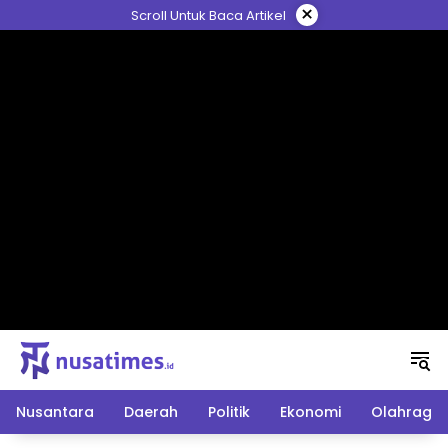
Langsung
×
Scroll Untuk Baca Artikel
ke
konten
Nusantara
Daerah
Politik
Ekonomi
Olahraga