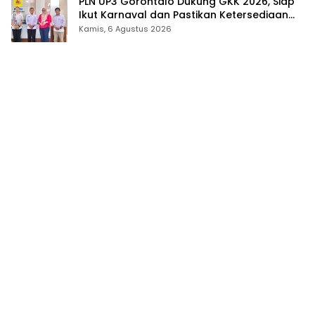
PLN UP3 Gorontalo Dukung GKK 2026, Siap
Ikut Karnaval dan Pastikan Ketersediaan
Listrik
Kamis, 6 Agustus 2026