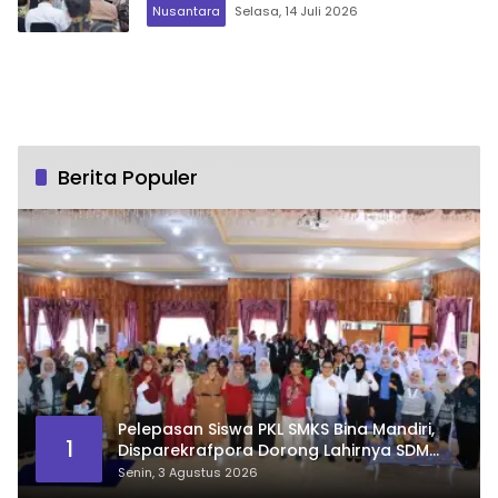
Tanah
Nusantara
Selasa, 14 Juli 2026
Berita Populer
Pelepasan Siswa PKL SMKS Bina Mandiri,
1
Disparekrafpora Dorong Lahirnya SDM
Pariwisata Unggul
Senin, 3 Agustus 2026