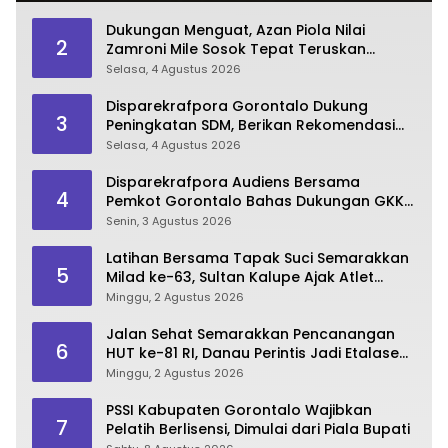
Dukungan Menguat, Azan Piola Nilai
2
Zamroni Mile Sosok Tepat Teruskan
Pembangunan Bone Bolango
Selasa, 4 Agustus 2026
Disparekrafpora Gorontalo Dukung
3
Peningkatan SDM, Berikan Rekomendasi
Studi S3 bagi Pegawai
Selasa, 4 Agustus 2026
Disparekrafpora Audiens Bersama
4
Pemkot Gorontalo Bahas Dukungan GKK
2026
Senin, 3 Agustus 2026
Latihan Bersama Tapak Suci Semarakkan
5
Milad ke-63, Sultan Kalupe Ajak Atlet
Lestarikan Budaya Bela Diri
Minggu, 2 Agustus 2026
Jalan Sehat Semarakkan Pencanangan
6
HUT ke-81 RI, Danau Perintis Jadi Etalase
Wisata Gorontalo
Minggu, 2 Agustus 2026
PSSI Kabupaten Gorontalo Wajibkan
7
Pelatih Berlisensi, Dimulai dari Piala Bupati