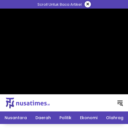
Langsung
×
Scroll Untuk Baca Artikel
ke
konten
Nusantara
Daerah
Politik
Ekonomi
Olahraga