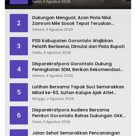
Pariwisata Unggul
Senin, 3 Agustus 2026
Dukungan Menguat, Azan Piola Nilai
2
Zamroni Mile Sosok Tepat Teruskan
Pembangunan Bone Bolango
Selasa, 4 Agustus 2026
PSSI Kabupaten Gorontalo Wajibkan
3
Pelatih Berlisensi, Dimulai dari Piala Bupati
Sabtu, 8 Agustus 2026
Disparekrafpora Gorontalo Dukung
4
Peningkatan SDM, Berikan Rekomendasi
Studi S3 bagi Pegawai
Selasa, 4 Agustus 2026
Latihan Bersama Tapak Suci Semarakkan
5
Milad ke-63, Sultan Kalupe Ajak Atlet
Lestarikan Budaya Bela Diri
Minggu, 2 Agustus 2026
Disparekrafpora Audiens Bersama
6
Pemkot Gorontalo Bahas Dukungan GKK
2026
Senin, 3 Agustus 2026
Jalan Sehat Semarakkan Pencanangan