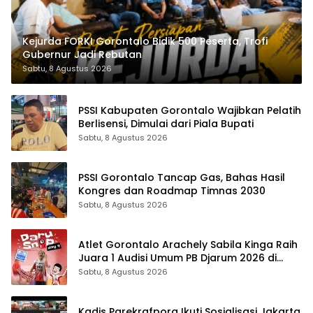
Kejurda FORKI Gorontalo Bidik 500 Peserta, Trofi
Gubernur Jadi Rebutan
Sabtu, 8 Agustus 2026
PSSI Kabupaten Gorontalo Wajibkan Pelatih
Berlisensi, Dimulai dari Piala Bupati
Sabtu, 8 Agustus 2026
PSSI Gorontalo Tancap Gas, Bahas Hasil
Kongres dan Roadmap Timnas 2030
Sabtu, 8 Agustus 2026
Atlet Gorontalo Arachely Sabila Kinga Raih
Juara 1 Audisi Umum PB Djarum 2026 di
Makassar
Sabtu, 8 Agustus 2026
Kadis Parekrafpora Ikuti Sosialisasi Jakarta