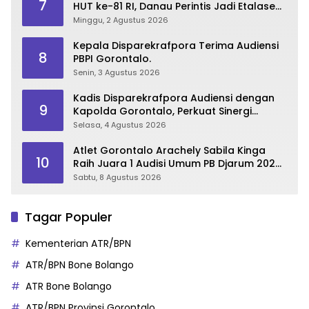
7
HUT ke-81 RI, Danau Perintis Jadi Etalase
Wisata Gorontalo
Minggu, 2 Agustus 2026
Kepala Disparekrafpora Terima Audiensi
8
PBPI Gorontalo.
Senin, 3 Agustus 2026
Kadis Disparekrafpora Audiensi dengan
9
Kapolda Gorontalo, Perkuat Sinergi
Sukseskan Gorontalo Karnaval Karawo
Selasa, 4 Agustus 2026
2026
Atlet Gorontalo Arachely Sabila Kinga
10
Raih Juara 1 Audisi Umum PB Djarum 2026
di Makassar
Sabtu, 8 Agustus 2026
Tagar Populer
Kementerian ATR/BPN
ATR/BPN Bone Bolango
ATR Bone Bolango
ATR/BPN Provinsi Gorontalo