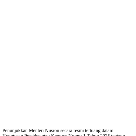
Penunjukkan Menteri Nusron secara resmi tertuang dalam
Keputusan Presiden atau Keppres Nomor 1 Tahun 2025 tentang