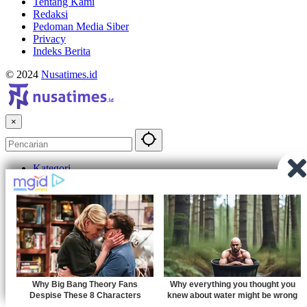
Tentang Kami
Redaksi
Pedoman Media Siber
Privacy
Indeks Berita
© 2024
Nusatimes.id
×
Kategori
Nusantara
Daerah
Ekonomi
Politik
Gaya Hidup
Olahraga
Hiburan
Opini
Laman
Tentang Kami
Redaksi