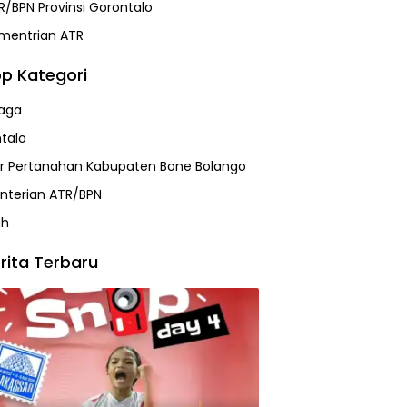
R/BPN Provinsi Gorontalo
mentrian ATR
p Kategori
aga
talo
r Pertanahan Kabupaten Bone Bolango
terian ATR/BPN
ah
rita Terbaru