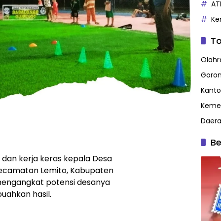
AT
Ke
To
Olahr
Goron
Kanto
Kemen
Daer
Be
 dan kerja keras kepala Desa
ecamatan Lemito, Kabupaten
engangkat potensi desanya
uahkan hasil.