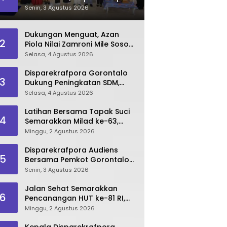
Dorong Lahirnya SDM
Senin, 3 Agustus 2026
Pariwisata Unggul
Dukungan Menguat, Azan
2
Piola Nilai Zamroni Mile Sosok
Tepat Teruskan
Selasa, 4 Agustus 2026
Pembangunan Bone Bolango
Disparekrafpora Gorontalo
3
Dukung Peningkatan SDM,
Berikan Rekomendasi Studi S3
Selasa, 4 Agustus 2026
bagi Pegawai
Latihan Bersama Tapak Suci
4
Semarakkan Milad ke-63,
Sultan Kalupe Ajak Atlet
Minggu, 2 Agustus 2026
Lestarikan Budaya Bela Diri
Disparekrafpora Audiens
5
Bersama Pemkot Gorontalo
Bahas Dukungan GKK 2026
Senin, 3 Agustus 2026
Jalan Sehat Semarakkan
6
Pencanangan HUT ke-81 RI,
Danau Perintis Jadi Etalase
Minggu, 2 Agustus 2026
Wisata Gorontalo
Kepala Disparekrafpora