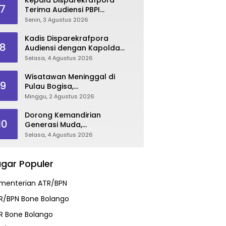
7
Terima Audiensi PBPI
Gorontalo.
Senin, 3 Agustus 2026
Kadis Disparekrafpora
8
Audiensi dengan Kapolda
Gorontalo, Perkuat Sinergi
Selasa, 4 Agustus 2026
Sukseskan Gorontalo
Karnaval Karawo 2026
Wisatawan Meninggal di
9
Pulau Bogisa,
Disparekrafpora Sampaikan
Minggu, 2 Agustus 2026
Duka Cita, Imbau Utamakan
Keselamatan
Dorong Kemandirian
10
Generasi Muda,
Disparekrafpora Galang
Selasa, 4 Agustus 2026
Dukungan Penuh Para Aleg
Deprov
gar Populer
menterian ATR/BPN
R/BPN Bone Bolango
R Bone Bolango