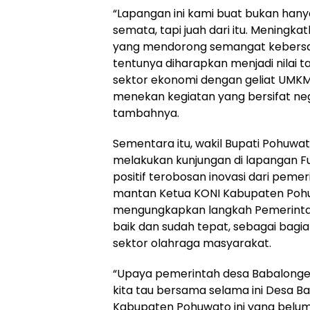
“Lapangan ini kami buat bukan hanya
semata, tapi juah dari itu. Meningkat
yang mendorong semangat kebers
tentunya diharapkan menjadi nilai 
sektor ekonomi dengan geliat UMKM
menekan kegiatan yang bersifat neg
tambahnya.
Sementara itu, wakil Bupati Pohuwa
melakukan kunjungan di lapangan 
positif terobosan inovasi dari pemer
mantan Ketua KONI Kabupaten Pohu
mengungkapkan langkah Pemerintah
baik dan sudah tepat, sebagai bagia
sektor olahraga masyarakat.
“
U
paya pemerintah desa Babalonge 
kita tau bersama selama ini Desa B
Kabupaten Pohuwato ini yang belum