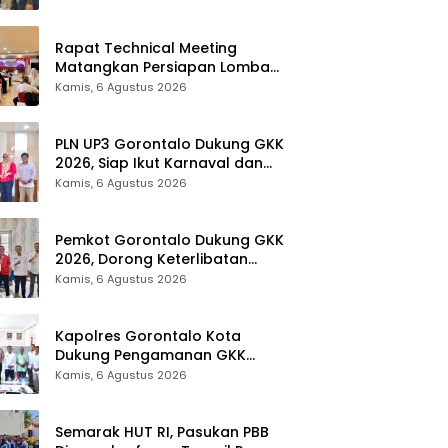
Gubernur 2026
Rapat Technical Meeting
Matangkan Persiapan Lomba
Olahraga Masyarakat Tingkat
Kamis, 6 Agustus 2026
Provinsi Gorontalo
PLN UP3 Gorontalo Dukung GKK
2026, Siap Ikut Karnaval dan
Pastikan Ketersediaan Listrik
Kamis, 6 Agustus 2026
Pemkot Gorontalo Dukung GKK
2026, Dorong Keterlibatan
UMKM dan Ekraf Lokal
Kamis, 6 Agustus 2026
Kapolres Gorontalo Kota
Dukung Pengamanan GKK
2026, Disparekrafpora Perkuat
Kamis, 6 Agustus 2026
Sinergi Lintas Sektor
Semarak HUT RI, Pasukan PBB