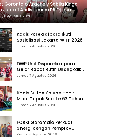
et Gorontalo Arachely Sabila Kinga
h Juara 1 Audisi Umum PB Djarum
6 di Makassar
u, 8 Agustus 2026
Kadis Parekrafpora Ikuti
Sosialisasi Jakarta WITF 2026
Jumat, 7 Agustus 2026
DWP Unit Disparekrafpora
Gelar Rapat Rutin Dirangkaikan
Edukasi Manajemen Stres
Jumat, 7 Agustus 2026
Kadis Sultan Kalupe Hadiri
Milad Tapak Suci ke 63 Tahun
Jumat, 7 Agustus 2026
FORKI Gorontalo Perkuat
Sinergi dengan Pemprov
Jelang Kejurda Liga 1 Piala
Kamis, 6 Agustus 2026