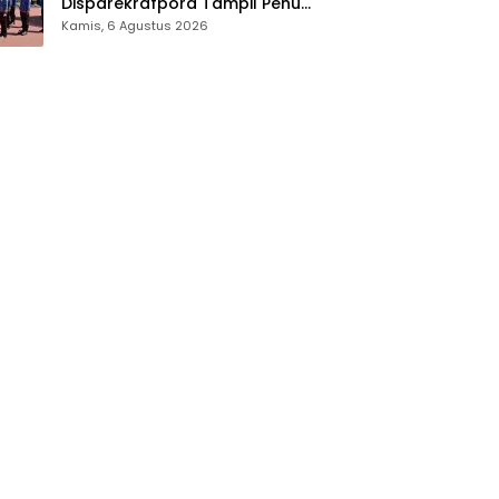
Disparekrafpora Tampil Penuh
Semangat
Kamis, 6 Agustus 2026