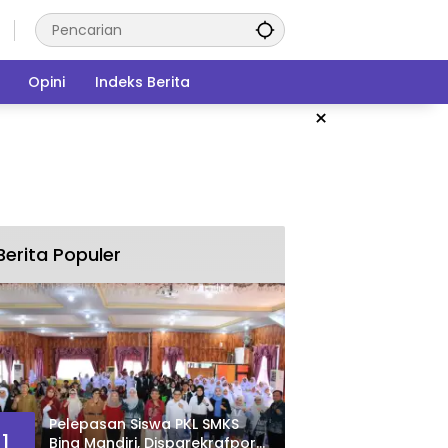
Opini
Indeks Berita
×
Berita Populer
Pelepasan Siswa PKL SMKS
1
Bina Mandiri, Disparekrafpora