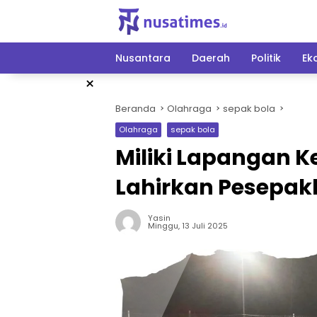
Langsung
ke
konten
Nusantara
Daerah
Politik
Ek
×
Beranda
Olahraga
sepak bola
Olahraga
sepak bola
Miliki Lapangan K
Lahirkan Pesepak
Yasin
Minggu, 13 Juli 2025