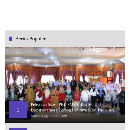
Berita Populer
Pelepasan Siswa PKL SMKS Bina Mandiri,
1
Disparekrafpora Dorong Lahirnya SDM Pariwisata
Unggul
Senin, 3 Agustus 2026