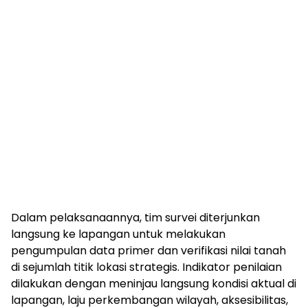
Dalam pelaksanaannya, tim survei diterjunkan
langsung ke lapangan untuk melakukan
pengumpulan data primer dan verifikasi nilai tanah
di sejumlah titik lokasi strategis. Indikator penilaian
dilakukan dengan meninjau langsung kondisi aktual di
lapangan, laju perkembangan wilayah, aksesibilitas,