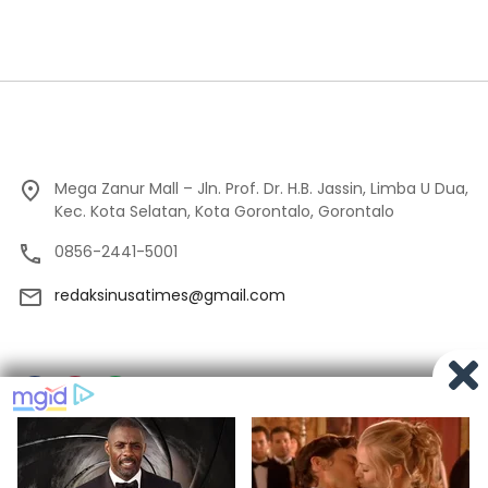
Mega Zanur Mall – Jln. Prof. Dr. H.B. Jassin, Limba U Dua,
Kec. Kota Selatan, Kota Gorontalo, Gorontalo
0856-2441-5001
redaksinusatimes@gmail.com
Tentang Kami
Redaksi
Pedoman Media Siber
Privacy