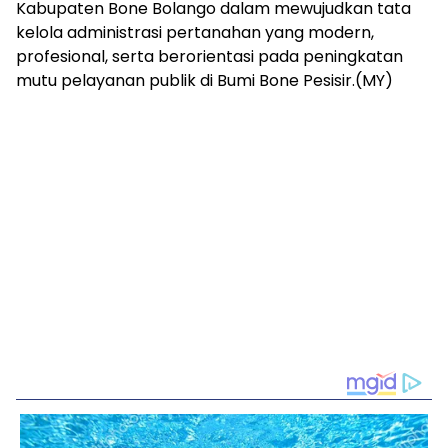
Kabupaten Bone Bolango dalam mewujudkan tata
kelola administrasi pertanahan yang modern,
profesional, serta berorientasi pada peningkatan
mutu pelayanan publik di Bumi Bone Pesisir.(MY)