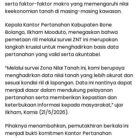
serta faktor-faktor makro yang memengaruhi nilai
keekonomian tanah di masing-masing kawasan.
Kepala Kantor Pertanahan Kabupaten Bone
Bolango, Ilkham Mooduto, menegaskan bahwa
pemetaan rill melalui survei ZNT ini merupakan
langkah krusial untuk menghadirkan basis data
pertanahan yang valid serta akuntabel.
“Melalui survei Zona Nilai Tanah ini, kami berupaya
menghadirkan data nilai tanah yang lebih akurat dan
sesuai kondisi riil di lapangan. Data ini nantinya dapat
menjadi dasar dalam mendukung pelayanan
pertanahan serta memberikan kepastian dan
keterbukaan informasi kepada masyarakat,” ujar
Ilkham, Kamis (21/5/2026).
Pihaknya menambahkan, pemutakhiran berkala ini
menjadi bukti komitmen Kantor Pertanahan