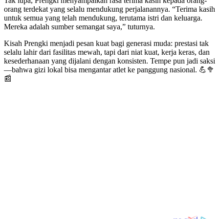
Tak lupa, Prengki menyampaikan rasa terima kasih kepada orang-
orang terdekat yang selalu mendukung perjalanannya. “Terima kasih
untuk semua yang telah mendukung, terutama istri dan keluarga.
Mereka adalah sumber semangat saya,” tuturnya.
Kisah Prengki menjadi pesan kuat bagi generasi muda: prestasi tak
selalu lahir dari fasilitas mewah, tapi dari niat kuat, kerja keras, dan
kesederhanaan yang dijalani dengan konsisten. Tempe pun jadi saksi
—bahwa gizi lokal bisa mengantar atlet ke panggung nasional. 💪🥦
📰