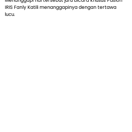
Menanggapi hal tersebut juru bicara khusus Paslon
IRIS Fanly Katili menanggapinya dengan tertawa
lucu.