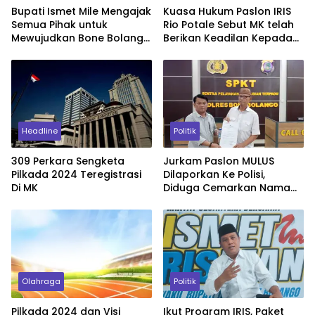
Bupati Ismet Mile Mengajak
Kuasa Hukum Paslon IRIS
Semua Pihak untuk
Rio Potale Sebut MK telah
Mewujudkan Bone Bolango
Berikan Keadilan Kepada
Maju dan Sejahtera.
Prinsipal
Headline
Politik
309 Perkara Sengketa
Jurkam Paslon MULUS
Pilkada 2024 Teregistrasi
Dilaporkan Ke Polisi,
Di MK
Diduga Cemarkan Nama
Baik Ismet Mile
Olahraga
Politik
Pilkada 2024 dan Visi
Ikut Program IRIS, Paket