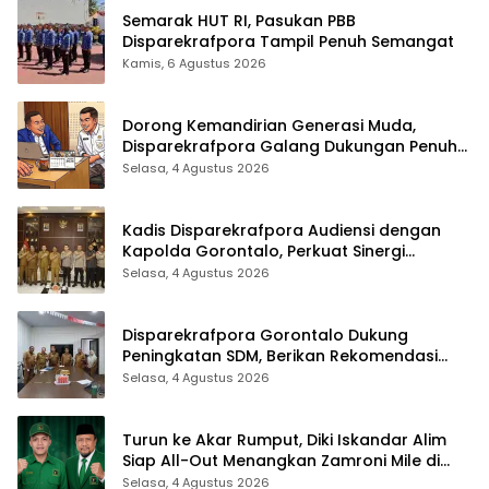
Semarak HUT RI, Pasukan PBB
Disparekrafpora Tampil Penuh Semangat
Kamis, 6 Agustus 2026
Dorong Kemandirian Generasi Muda,
Disparekrafpora Galang Dukungan Penuh
Para Aleg Deprov
Selasa, 4 Agustus 2026
Kadis Disparekrafpora Audiensi dengan
Kapolda Gorontalo, Perkuat Sinergi
Sukseskan Gorontalo Karnaval Karawo
Selasa, 4 Agustus 2026
2026
Disparekrafpora Gorontalo Dukung
Peningkatan SDM, Berikan Rekomendasi
Studi S3 bagi Pegawai
Selasa, 4 Agustus 2026
Turun ke Akar Rumput, Diki Iskandar Alim
Siap All-Out Menangkan Zamroni Mile di
Pilkada Bone Bolango
Selasa, 4 Agustus 2026