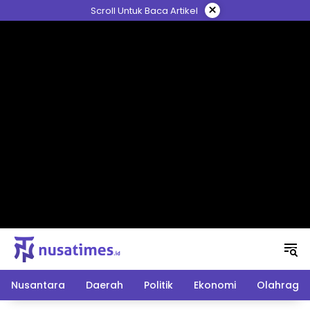
Langsung
×
Scroll Untuk Baca Artikel
ke
konten
Nusantara
Daerah
Politik
Ekonomi
Olahraga