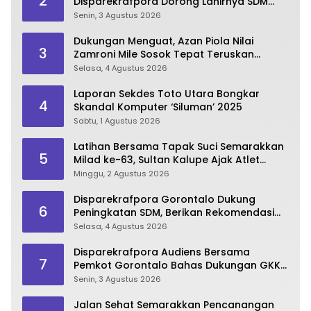
2
Disparekrafpora Dorong Lahirnya SDM
Pariwisata Unggul
Senin, 3 Agustus 2026
Dukungan Menguat, Azan Piola Nilai
3
Zamroni Mile Sosok Tepat Teruskan
Pembangunan Bone Bolango
Selasa, 4 Agustus 2026
Laporan Sekdes Toto Utara Bongkar
4
Skandal Komputer ‘Siluman’ 2025
Sabtu, 1 Agustus 2026
Latihan Bersama Tapak Suci Semarakkan
5
Milad ke-63, Sultan Kalupe Ajak Atlet
Lestarikan Budaya Bela Diri
Minggu, 2 Agustus 2026
Disparekrafpora Gorontalo Dukung
6
Peningkatan SDM, Berikan Rekomendasi
Studi S3 bagi Pegawai
Selasa, 4 Agustus 2026
Disparekrafpora Audiens Bersama
7
Pemkot Gorontalo Bahas Dukungan GKK
2026
Senin, 3 Agustus 2026
Jalan Sehat Semarakkan Pencanangan