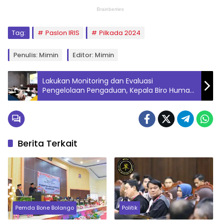
Tag:
Paslon IRIS
Pilkada 2024
Penulis: Mimin
Editor: Mimin
Lakukan Monitoring dan Evaluasi
Pengelolaan Pengaduan, Kepala Biro Humas
Kementerian ATR/BPN Imbau Bentuk Area
Perubahan yang Lebih Kreatif, Inovatif, dan
Solutif
Berita Terkait
Pemda Bone Bolango
Politik