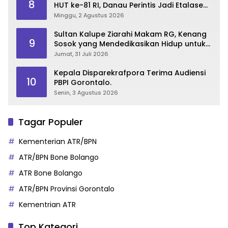
8
HUT ke-81 RI, Danau Perintis Jadi Etalase
Wisata Gorontalo
Minggu, 2 Agustus 2026
Sultan Kalupe Ziarahi Makam RG, Kenang
9
Sosok yang Mendedikasikan Hidup untuk
Gorontalo
Jumat, 31 Juli 2026
Kepala Disparekrafpora Terima Audiensi
10
PBPI Gorontalo.
Senin, 3 Agustus 2026
Tagar Populer
Kementerian ATR/BPN
ATR/BPN Bone Bolango
ATR Bone Bolango
ATR/BPN Provinsi Gorontalo
Kementrian ATR
Top Kategori