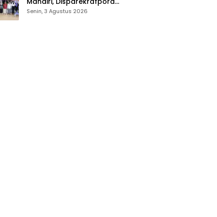
Mandiri, Disparekrafpora
Dorong Lahirnya SDM
Senin, 3 Agustus 2026
Pariwisata Unggul