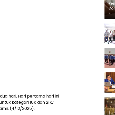
Pem
Dor
Lok
Kam
ua hari. Hari pertama hari ini
ntuk kategori 10K dan 21K,”
Kamis (4/12/2025).