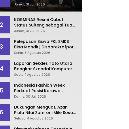
Dinilai Kian Terpuruk
Jumat, 31 Juli 2026
KORMINAS Resmi Cabut
2
Status Sulteng sebagai Tuan
Rumah FORNAS IX 2027
Jumat, 31 Juli 2026
Pelepasan Siswa PKL SMKS
3
Bina Mandiri, Disparekrafpora
Dorong Lahirnya SDM
Senin, 3 Agustus 2026
Pariwisata Unggul
Laporan Sekdes Toto Utara
4
Bongkar Skandal Komputer
‘Siluman’ 2025
Sabtu, 1 Agustus 2026
Indonesia Fashion Week
5
Perkuat Posisi Karawo
sebagai Identitas dan
Kamis, 30 Juli 2026
Penggerak Ekonomi Kreatif
Gorontalo
Dukungan Menguat, Azan
6
Piola Nilai Zamroni Mile Sosok
Tepat Teruskan
Selasa, 4 Agustus 2026
Pembangunan Bone Bolango
Disparekrafpora Gorontalo