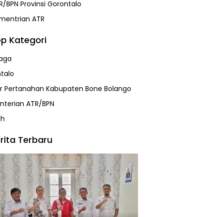
R/BPN Provinsi Gorontalo
mentrian ATR
p Kategori
aga
talo
r Pertanahan Kabupaten Bone Bolango
terian ATR/BPN
ah
rita Terbaru