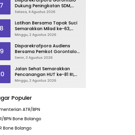
7
Dukung Peningkatan SDM,
Berikan Rekomendasi Studi S3
Selasa, 4 Agustus 2026
bagi Pegawai
Latihan Bersama Tapak Suci
8
Semarakkan Milad ke-63,
Sultan Kalupe Ajak Atlet
Minggu, 2 Agustus 2026
Lestarikan Budaya Bela Diri
Disparekrafpora Audiens
9
Bersama Pemkot Gorontalo
Bahas Dukungan GKK 2026
Senin, 3 Agustus 2026
Jalan Sehat Semarakkan
10
Pencanangan HUT ke-81 RI,
Danau Perintis Jadi Etalase
Minggu, 2 Agustus 2026
Wisata Gorontalo
gar Populer
menterian ATR/BPN
R/BPN Bone Bolango
R Bone Bolango