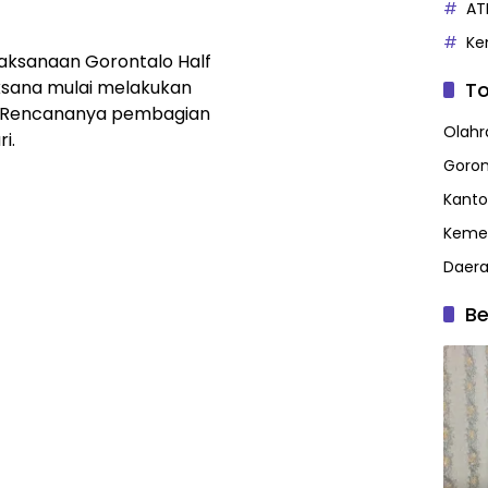
AT
Ke
laksanaan Gorontalo Half
ksana mulai melakukan
To
. Rencananya pembagian
Olahr
i.
Goron
Kanto
Kemen
Daer
Be