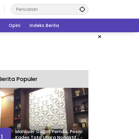
Opini
Indeks Berita
×
Berita Populer
Manuver Gugat Pemda, Posisi
1
Kades Toto Utara Nonaktif