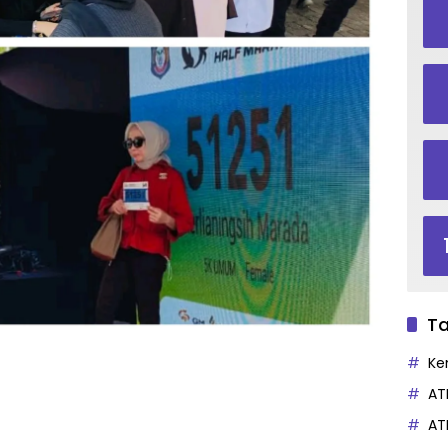
Ta
Ke
AT
AT