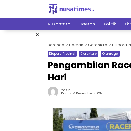
Langsung
ke
konten
Nusantara
Daerah
Politik
Ek
×
Beranda
Daerah
Gorontalo
Dispora Pr
Dispora Provinsi
Gorontalo
Olahraga
Pengambilan Rac
Hari
Yasin
Kamis, 4 Desember 2025