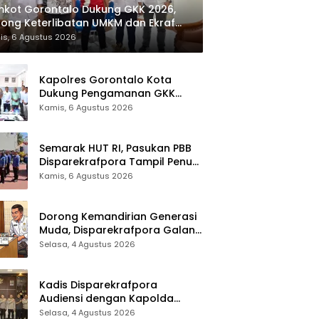
kot Gorontalo Dukung GKK 2026,
ong Keterlibatan UMKM dan Ekraf
al
is, 6 Agustus 2026
Kapolres Gorontalo Kota
Dukung Pengamanan GKK
2026, Disparekrafpora Perkuat
Kamis, 6 Agustus 2026
Sinergi Lintas Sektor
Semarak HUT RI, Pasukan PBB
Disparekrafpora Tampil Penuh
Semangat
Kamis, 6 Agustus 2026
Dorong Kemandirian Generasi
Muda, Disparekrafpora Galang
Dukungan Penuh Para Aleg
Selasa, 4 Agustus 2026
Deprov
Kadis Disparekrafpora
Audiensi dengan Kapolda
Gorontalo, Perkuat Sinergi
Selasa, 4 Agustus 2026