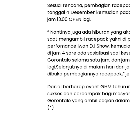
Sesuai rencana, pembagian racepack
tanggal 4 Desember kemudian pada j
jam 13.00 OPEN lagi.
” Nantinya juga ada hiburan yang 
saat mengambil racepack yakni di p
perfomance Iwan DJ Show, kemudian 
di jam 4 sore ada sosialisasi soal ke
Gorontalo selama satu jam, dan jam
lagi.Selanjutnya di malam hari dari
dibuka pembagiannya racepack,” je
Danial berharap event GHM tahun in
sukses dan berdampak bagi masyar
Gorontalo yang ambil bagian dalam
(*)