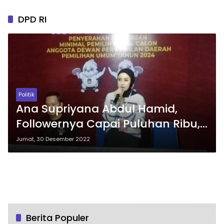
DPD RI
Politik
Ana Supriyana Abdul Hamid,
Followernya Capai Puluhan Ribu,
Influencer Cantik Asal Gorontalo
Jumat, 30 Desember 2022
Ini Daftar di DPD
Berita Populer