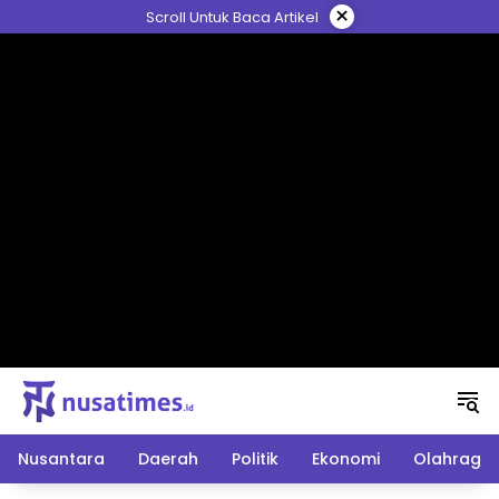
Langsung
×
Scroll Untuk Baca Artikel
ke
konten
Nusantara
Daerah
Politik
Ekonomi
Olahraga