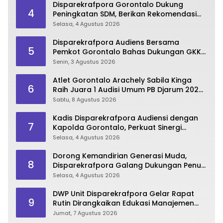
Disparekrafpora Gorontalo Dukung
4
Peningkatan SDM, Berikan Rekomendasi
Studi S3 bagi Pegawai
Selasa, 4 Agustus 2026
Disparekrafpora Audiens Bersama
5
Pemkot Gorontalo Bahas Dukungan GKK
2026
Senin, 3 Agustus 2026
Atlet Gorontalo Arachely Sabila Kinga
6
Raih Juara 1 Audisi Umum PB Djarum 2026
di Makassar
Sabtu, 8 Agustus 2026
Kadis Disparekrafpora Audiensi dengan
7
Kapolda Gorontalo, Perkuat Sinergi
Sukseskan Gorontalo Karnaval Karawo
Selasa, 4 Agustus 2026
2026
Dorong Kemandirian Generasi Muda,
8
Disparekrafpora Galang Dukungan Penuh
Para Aleg Deprov
Selasa, 4 Agustus 2026
DWP Unit Disparekrafpora Gelar Rapat
9
Rutin Dirangkaikan Edukasi Manajemen
Stres
Jumat, 7 Agustus 2026