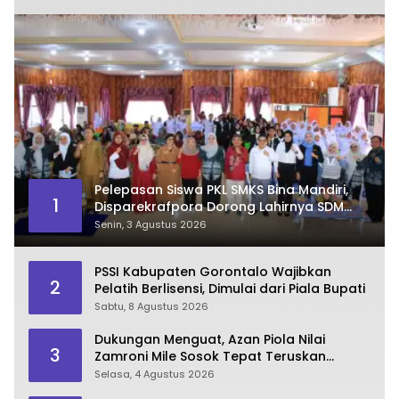
Pelepasan Siswa PKL SMKS Bina Mandiri,
1
Disparekrafpora Dorong Lahirnya SDM
Pariwisata Unggul
Senin, 3 Agustus 2026
PSSI Kabupaten Gorontalo Wajibkan
2
Pelatih Berlisensi, Dimulai dari Piala Bupati
Sabtu, 8 Agustus 2026
Dukungan Menguat, Azan Piola Nilai
3
Zamroni Mile Sosok Tepat Teruskan
Pembangunan Bone Bolango
Selasa, 4 Agustus 2026