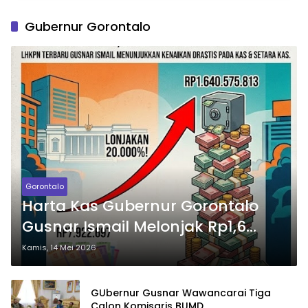
Gubernur Gorontalo
Gorontalo
Harta Kas Gubernur Gorontalo
Gusnar Ismail Melonjak Rp1,6
Miliar Usai Pelantikan
Kamis, 14 Mei 2026
GUbernur Gusnar Wawancarai Tiga
Calon Komisaris BUMD