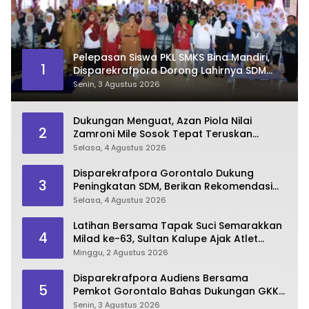
Pelepasan Siswa PKL SMKS Bina Mandiri,
1
Disparekrafpora Dorong Lahirnya SDM
Pariwisata Unggul
Senin, 3 Agustus 2026
Dukungan Menguat, Azan Piola Nilai
2
Zamroni Mile Sosok Tepat Teruskan
Pembangunan Bone Bolango
Selasa, 4 Agustus 2026
Disparekrafpora Gorontalo Dukung
3
Peningkatan SDM, Berikan Rekomendasi
Studi S3 bagi Pegawai
Selasa, 4 Agustus 2026
Latihan Bersama Tapak Suci Semarakkan
4
Milad ke-63, Sultan Kalupe Ajak Atlet
Lestarikan Budaya Bela Diri
Minggu, 2 Agustus 2026
Disparekrafpora Audiens Bersama
5
Pemkot Gorontalo Bahas Dukungan GKK
2026
Senin, 3 Agustus 2026