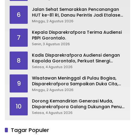
Jalan Sehat Semarakkan Pencanangan
6
HUT ke-81 RI, Danau Perintis Jadi Etalase
Wisata Gorontalo
Minggu, 2 Agustus 2026
Kepala Disparekrafpora Terima Audiensi
7
PBPI Gorontalo.
Senin, 3 Agustus 2026
Kadis Disparekrafpora Audiensi dengan
8
Kapolda Gorontalo, Perkuat Sinergi
Sukseskan Gorontalo Karnaval Karawo
Selasa, 4 Agustus 2026
2026
Wisatawan Meninggal di Pulau Bogisa,
9
Disparekrafpora Sampaikan Duka Cita,
Imbau Utamakan Keselamatan
Minggu, 2 Agustus 2026
Dorong Kemandirian Generasi Muda,
10
Disparekrafpora Galang Dukungan Penuh
Para Aleg Deprov
Selasa, 4 Agustus 2026
Tagar Populer