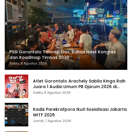
PSSI Gorontalo Tancap Gas, Bahas Hasil Kongres
dan Roadmap Timnas 2030
Sabtu, 8 Agustus 2026
Atlet Gorontalo Arachely Sabila Kinga Raih
Juara 1 Audisi Umum PB Djarum 2026 di
Makassar
Sabtu, 8 Agustus 2026
Kadis Parekrafpora Ikuti Sosialisasi Jakarta
WITF 2026
Jumat, 7 Agustus 2026