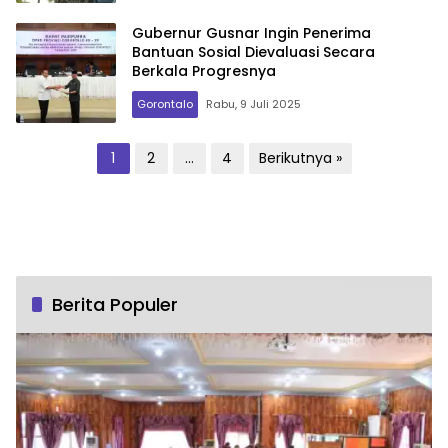
Gubernur Gusnar Ingin Penerima
Bantuan Sosial Dievaluasi Secara
Berkala Progresnya
Gorontalo
Rabu, 9 Juli 2025
Paginasi
1
2
…
4
Berikutnya »
pos
Berita Populer