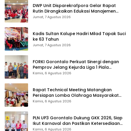
DWP Unit Disparekrafpora Gelar Rapat
Rutin Dirangkaikan Edukasi Manajemen
Stres
Jumat, 7 Agustus 2026
Kadis Sultan Kalupe Hadiri Milad Tapak Suci
ke 63 Tahun
Jumat, 7 Agustus 2026
FORKI Gorontalo Perkuat Sinergi dengan
Pemprov Jelang Kejurda Liga 1 Piala
Gubernur 2026
Kamis, 6 Agustus 2026
Rapat Technical Meeting Matangkan
Persiapan Lomba Olahraga Masyarakat
Tingkat Provinsi Gorontalo
Kamis, 6 Agustus 2026
PLN UP3 Gorontalo Dukung GKK 2026, Siap
Ikut Karnaval dan Pastikan Ketersediaan
Listrik
Kamis, 6 Agustus 2026