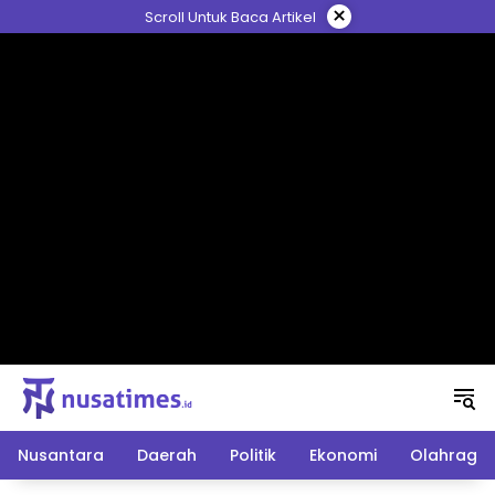
Langsung
×
Scroll Untuk Baca Artikel
ke
konten
Nusantara
Daerah
Politik
Ekonomi
Olahraga