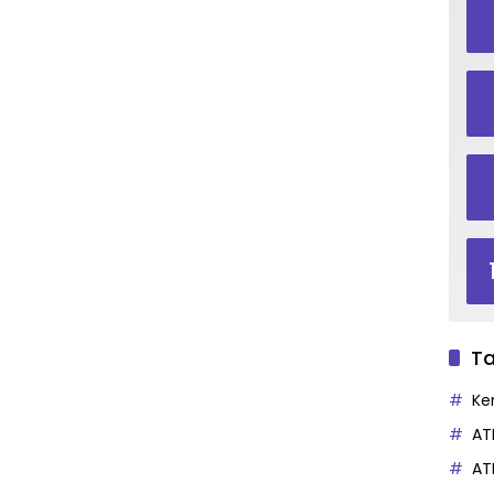
Ta
Ke
AT
AT