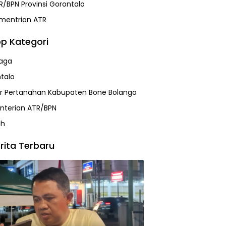
R/BPN Provinsi Gorontalo
mentrian ATR
p Kategori
aga
talo
r Pertanahan Kabupaten Bone Bolango
terian ATR/BPN
ah
rita Terbaru