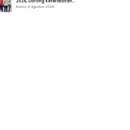
2026, Dorong Keterlibatan
UMKM dan Ekraf Lokal
Kamis, 6 Agustus 2026