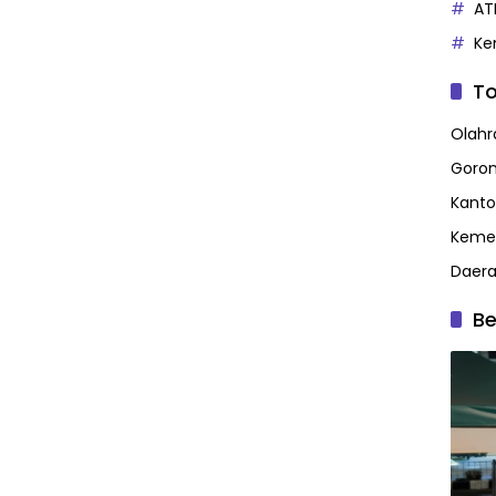
AT
Ke
To
Olahr
Goron
Kanto
Kemen
Daer
Be