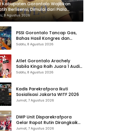
I Kabupaten Gorontalo Wajibkan
atih Berlisensi, Dimulai dari Piala
ati
u, 8 Agustus 2026
PSSI Gorontalo Tancap Gas,
Bahas Hasil Kongres dan
Roadmap Timnas 2030
Sabtu, 8 Agustus 2026
Atlet Gorontalo Arachely
Sabila Kinga Raih Juara 1 Audisi
Umum PB Djarum 2026 di
Sabtu, 8 Agustus 2026
Makassar
Kadis Parekrafpora Ikuti
Sosialisasi Jakarta WITF 2026
Jumat, 7 Agustus 2026
DWP Unit Disparekrafpora
Gelar Rapat Rutin Dirangkaikan
Edukasi Manajemen Stres
Jumat, 7 Agustus 2026