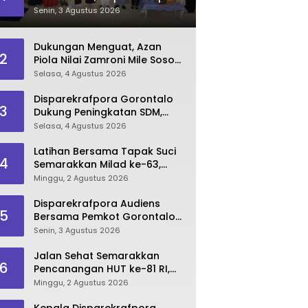
Dorong Lahirnya SDM
Senin, 3 Agustus 2026
Pariwisata Unggul
Dukungan Menguat, Azan
2
Piola Nilai Zamroni Mile Sosok
Tepat Teruskan
Selasa, 4 Agustus 2026
Pembangunan Bone Bolango
Disparekrafpora Gorontalo
3
Dukung Peningkatan SDM,
Berikan Rekomendasi Studi S3
Selasa, 4 Agustus 2026
bagi Pegawai
Latihan Bersama Tapak Suci
4
Semarakkan Milad ke-63,
Sultan Kalupe Ajak Atlet
Minggu, 2 Agustus 2026
Lestarikan Budaya Bela Diri
Disparekrafpora Audiens
5
Bersama Pemkot Gorontalo
Bahas Dukungan GKK 2026
Senin, 3 Agustus 2026
Jalan Sehat Semarakkan
6
Pencanangan HUT ke-81 RI,
Danau Perintis Jadi Etalase
Minggu, 2 Agustus 2026
Wisata Gorontalo
Kepala Disparekrafpora