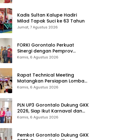
Kadis Sultan Kalupe Hadiri
Milad Tapak Suci ke 63 Tahun
Jumat, 7 Agustus 2026
FORKI Gorontalo Perkuat
Sinergi dengan Pemprov
Jelang Kejurda Liga 1 Piala
Kamis, 6 Agustus 2026
Gubernur 2026
Rapat Technical Meeting
Matangkan Persiapan Lomba
Olahraga Masyarakat Tingkat
Kamis, 6 Agustus 2026
Provinsi Gorontalo
PLN UP3 Gorontalo Dukung GKK
2026, Siap Ikut Karnaval dan
Pastikan Ketersediaan Listrik
Kamis, 6 Agustus 2026
Pemkot Gorontalo Dukung GKK