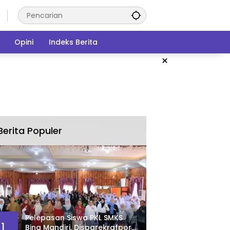
Opini
Indeks Berita
×
Berita Populer
Pelepasan Siswa PKL SMKS
1
Bina Mandiri, Disparekrafpora