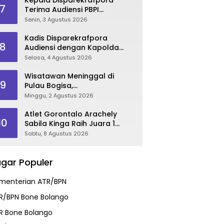
7
Terima Audiensi PBPI
Gorontalo.
Senin, 3 Agustus 2026
Kadis Disparekrafpora
8
Audiensi dengan Kapolda
Gorontalo, Perkuat Sinergi
Selasa, 4 Agustus 2026
Sukseskan Gorontalo
Karnaval Karawo 2026
Wisatawan Meninggal di
9
Pulau Bogisa,
Disparekrafpora Sampaikan
Minggu, 2 Agustus 2026
Duka Cita, Imbau Utamakan
Keselamatan
Atlet Gorontalo Arachely
10
Sabila Kinga Raih Juara 1
Audisi Umum PB Djarum 2026
Sabtu, 8 Agustus 2026
di Makassar
gar Populer
menterian ATR/BPN
R/BPN Bone Bolango
R Bone Bolango