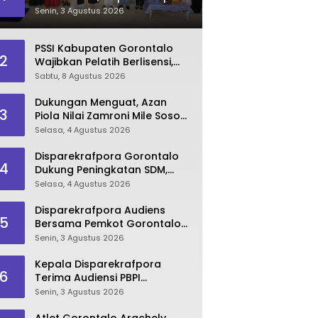
Dorong Lahirnya SDM
Senin, 3 Agustus 2026
Pariwisata Unggul
PSSI Kabupaten Gorontalo
2
Wajibkan Pelatih Berlisensi,
Dimulai dari Piala Bupati
Sabtu, 8 Agustus 2026
Dukungan Menguat, Azan
3
Piola Nilai Zamroni Mile Sosok
Tepat Teruskan
Selasa, 4 Agustus 2026
Pembangunan Bone Bolango
Disparekrafpora Gorontalo
4
Dukung Peningkatan SDM,
Berikan Rekomendasi Studi S3
Selasa, 4 Agustus 2026
bagi Pegawai
Disparekrafpora Audiens
5
Bersama Pemkot Gorontalo
Bahas Dukungan GKK 2026
Senin, 3 Agustus 2026
Kepala Disparekrafpora
6
Terima Audiensi PBPI
Gorontalo.
Senin, 3 Agustus 2026
Atlet Gorontalo Arachely