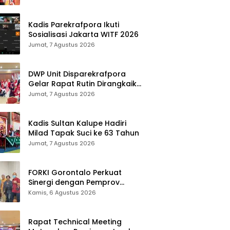
Makassar
Kadis Parekrafpora Ikuti
Sosialisasi Jakarta WITF 2026
Jumat, 7 Agustus 2026
DWP Unit Disparekrafpora
Gelar Rapat Rutin Dirangkaikan
Edukasi Manajemen Stres
Jumat, 7 Agustus 2026
Kadis Sultan Kalupe Hadiri
Milad Tapak Suci ke 63 Tahun
Jumat, 7 Agustus 2026
FORKI Gorontalo Perkuat
Sinergi dengan Pemprov
Jelang Kejurda Liga 1 Piala
Kamis, 6 Agustus 2026
Gubernur 2026
Rapat Technical Meeting