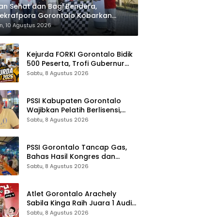
an Sehat dan Bagi Bendera,
ekrafpora Gorontalo Kobarkan
ionalisme
n, 10 Agustus 2026
Kejurda FORKI Gorontalo Bidik
500 Peserta, Trofi Gubernur
Jadi Rebutan
Sabtu, 8 Agustus 2026
PSSI Kabupaten Gorontalo
Wajibkan Pelatih Berlisensi,
Dimulai dari Piala Bupati
Sabtu, 8 Agustus 2026
PSSI Gorontalo Tancap Gas,
Bahas Hasil Kongres dan
Roadmap Timnas 2030
Sabtu, 8 Agustus 2026
Atlet Gorontalo Arachely
Sabila Kinga Raih Juara 1 Audisi
Umum PB Djarum 2026 di
Sabtu, 8 Agustus 2026