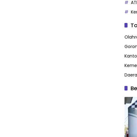
AT
Ke
To
Olahr
Goron
Kanto
Kemen
Daer
Be