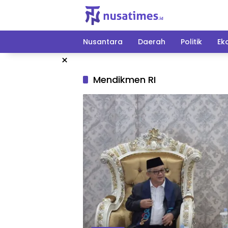
Langsung
ke
konten
Nusantara
Daerah
Politik
Ek
×
Mendikmen RI