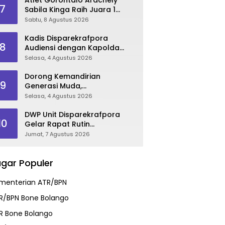
7
Sabila Kinga Raih Juara 1
Audisi Umum PB Djarum 2026
Sabtu, 8 Agustus 2026
di Makassar
Kadis Disparekrafpora
8
Audiensi dengan Kapolda
Gorontalo, Perkuat Sinergi
Selasa, 4 Agustus 2026
Sukseskan Gorontalo
Karnaval Karawo 2026
Dorong Kemandirian
9
Generasi Muda,
Disparekrafpora Galang
Selasa, 4 Agustus 2026
Dukungan Penuh Para Aleg
Deprov
DWP Unit Disparekrafpora
10
Gelar Rapat Rutin
Dirangkaikan Edukasi
Jumat, 7 Agustus 2026
Manajemen Stres
gar Populer
menterian ATR/BPN
R/BPN Bone Bolango
R Bone Bolango