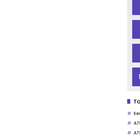
Ta
Ke
AT
AT