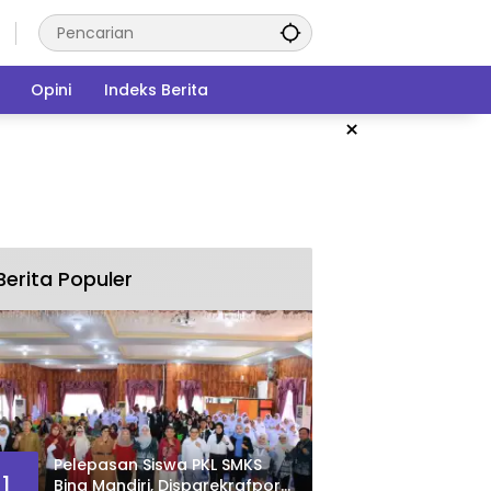
Opini
Indeks Berita
×
Berita Populer
Pelepasan Siswa PKL SMKS
1
Bina Mandiri, Disparekrafpora