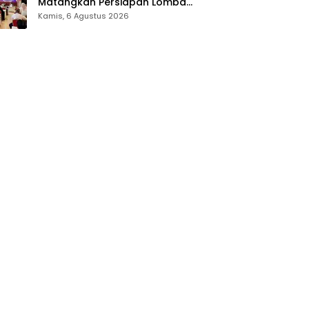
Matangkan Persiapan Lomba
Olahraga Masyarakat Tingkat
Kamis, 6 Agustus 2026
Provinsi Gorontalo