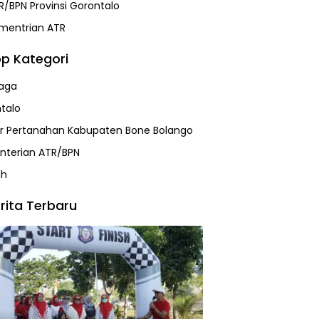
R/BPN Provinsi Gorontalo
mentrian ATR
p Kategori
aga
talo
r Pertanahan Kabupaten Bone Bolango
terian ATR/BPN
ah
rita Terbaru