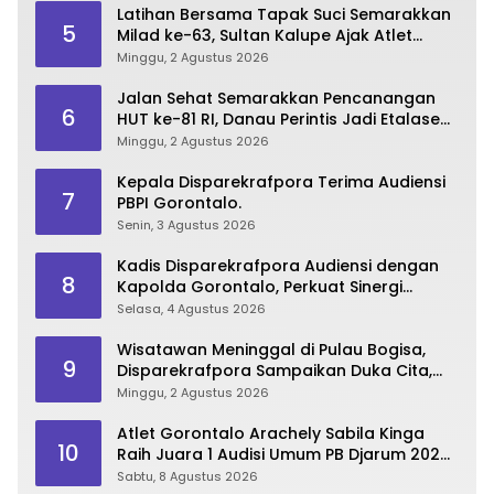
Latihan Bersama Tapak Suci Semarakkan
5
Milad ke-63, Sultan Kalupe Ajak Atlet
Lestarikan Budaya Bela Diri
Minggu, 2 Agustus 2026
Jalan Sehat Semarakkan Pencanangan
6
HUT ke-81 RI, Danau Perintis Jadi Etalase
Wisata Gorontalo
Minggu, 2 Agustus 2026
Kepala Disparekrafpora Terima Audiensi
7
PBPI Gorontalo.
Senin, 3 Agustus 2026
Kadis Disparekrafpora Audiensi dengan
8
Kapolda Gorontalo, Perkuat Sinergi
Sukseskan Gorontalo Karnaval Karawo
Selasa, 4 Agustus 2026
2026
Wisatawan Meninggal di Pulau Bogisa,
9
Disparekrafpora Sampaikan Duka Cita,
Imbau Utamakan Keselamatan
Minggu, 2 Agustus 2026
Atlet Gorontalo Arachely Sabila Kinga
10
Raih Juara 1 Audisi Umum PB Djarum 2026
di Makassar
Sabtu, 8 Agustus 2026