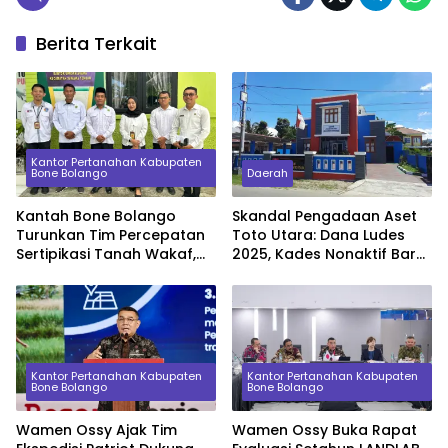
Berita Terkait
Kantor Pertanahan Kabupaten
Bone Bolango
Daerah
Kantah Bone Bolango
Skandal Pengadaan Aset
Turunkan Tim Percepatan
Toto Utara: Dana Ludes
Sertipikasi Tanah Wakaf,
2025, Kades Nonaktif Baru
Sinkronkan Data dengan
Serahkan Barang Beda
KUA
Spesifikasi di 2026
Kantor Pertanahan Kabupaten
Kantor Pertanahan Kabupaten
Bone Bolango
Bone Bolango
Wamen Ossy Ajak Tim
Wamen Ossy Buka Rapat