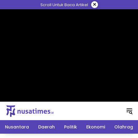
Langsung
×
Scroll Untuk Baca Artikel
ke
konten
Nusantara
Daerah
Politik
Ekonomi
Olahraga