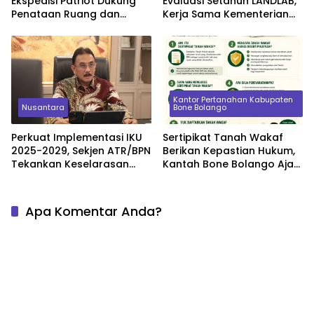
Ekspedisi Patriot Dukung
Evaluasi Setahun LANDLAB,
Penataan Ruang dan
Kerja Sama Kementerian
Pendataan Masalah
ATR/BPN Bersama JICA
Pertanahan di Kawasan
Transmigrasi
Kantor Pertanahan Kabupaten
Nusantara
Bone Bolango
Perkuat Implementasi IKU
Sertipikat Tanah Wakaf
2025-2029, Sekjen ATR/BPN
Berikan Kepastian Hukum,
Tekankan Keselarasan
Kantah Bone Bolango Ajak
Indikator Kinerja Pusat dan
Masyarakat Segera
Daerah
Daftarkan Aset Wakaf
Apa Komentar Anda?