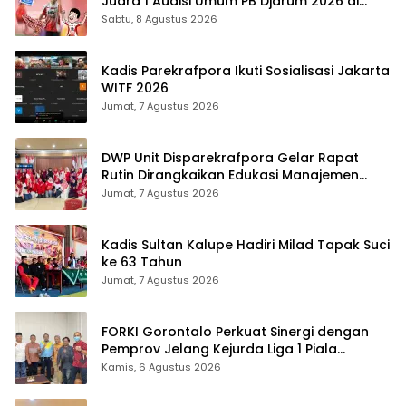
Juara 1 Audisi Umum PB Djarum 2026 di
Makassar
Sabtu, 8 Agustus 2026
Kadis Parekrafpora Ikuti Sosialisasi Jakarta
WITF 2026
Jumat, 7 Agustus 2026
DWP Unit Disparekrafpora Gelar Rapat
Rutin Dirangkaikan Edukasi Manajemen
Stres
Jumat, 7 Agustus 2026
Kadis Sultan Kalupe Hadiri Milad Tapak Suci
ke 63 Tahun
Jumat, 7 Agustus 2026
FORKI Gorontalo Perkuat Sinergi dengan
Pemprov Jelang Kejurda Liga 1 Piala
Gubernur 2026
Kamis, 6 Agustus 2026