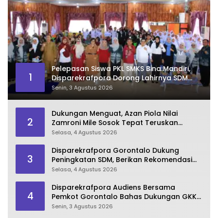
Pelepasan Siswa PKL SMKS Bina Mandiri,
1
Disparekrafpora Dorong Lahirnya SDM
Pariwisata Unggul
Senin, 3 Agustus 2026
Dukungan Menguat, Azan Piola Nilai
2
Zamroni Mile Sosok Tepat Teruskan
Pembangunan Bone Bolango
Selasa, 4 Agustus 2026
Disparekrafpora Gorontalo Dukung
3
Peningkatan SDM, Berikan Rekomendasi
Studi S3 bagi Pegawai
Selasa, 4 Agustus 2026
Disparekrafpora Audiens Bersama
4
Pemkot Gorontalo Bahas Dukungan GKK
2026
Senin, 3 Agustus 2026