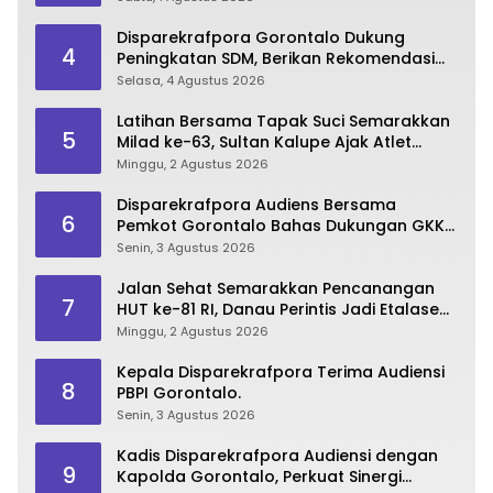
Disparekrafpora Gorontalo Dukung
4
Peningkatan SDM, Berikan Rekomendasi
Studi S3 bagi Pegawai
Selasa, 4 Agustus 2026
Latihan Bersama Tapak Suci Semarakkan
5
Milad ke-63, Sultan Kalupe Ajak Atlet
Lestarikan Budaya Bela Diri
Minggu, 2 Agustus 2026
Disparekrafpora Audiens Bersama
6
Pemkot Gorontalo Bahas Dukungan GKK
2026
Senin, 3 Agustus 2026
Jalan Sehat Semarakkan Pencanangan
7
HUT ke-81 RI, Danau Perintis Jadi Etalase
Wisata Gorontalo
Minggu, 2 Agustus 2026
Kepala Disparekrafpora Terima Audiensi
8
PBPI Gorontalo.
Senin, 3 Agustus 2026
Kadis Disparekrafpora Audiensi dengan
9
Kapolda Gorontalo, Perkuat Sinergi