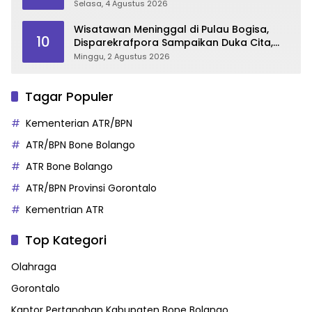
Sukseskan Gorontalo Karnaval Karawo
Selasa, 4 Agustus 2026
2026
Wisatawan Meninggal di Pulau Bogisa,
10
Disparekrafpora Sampaikan Duka Cita,
Imbau Utamakan Keselamatan
Minggu, 2 Agustus 2026
Tagar Populer
Kementerian ATR/BPN
ATR/BPN Bone Bolango
ATR Bone Bolango
ATR/BPN Provinsi Gorontalo
Kementrian ATR
Top Kategori
Olahraga
Gorontalo
Kantor Pertanahan Kabupaten Bone Bolango