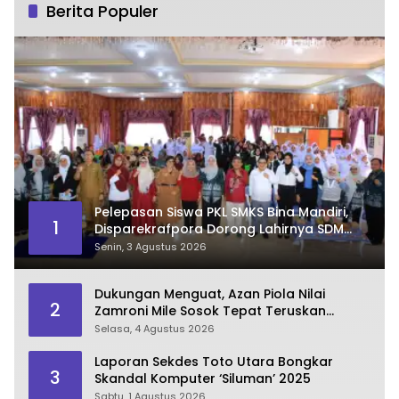
Berita Populer
Pelepasan Siswa PKL SMKS Bina Mandiri,
1
Disparekrafpora Dorong Lahirnya SDM
Pariwisata Unggul
Senin, 3 Agustus 2026
Dukungan Menguat, Azan Piola Nilai
2
Zamroni Mile Sosok Tepat Teruskan
Pembangunan Bone Bolango
Selasa, 4 Agustus 2026
Laporan Sekdes Toto Utara Bongkar
3
Skandal Komputer ‘Siluman’ 2025
Sabtu, 1 Agustus 2026