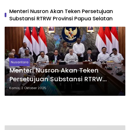
Menteri Nusron Akan Teken Persetujuan
Substansi RTRW Provinsi Papua Selatan
Nusantara
Menteri Nusron Akan Teken
Persetujuan Substansi RTRW
Provinsi Papua Selatan Dukung
Kamis, 2 Oktober 2025
Swasembada Pangan