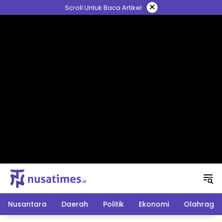
Langsung
×
Scroll Untuk Baca Artikel
ke
konten
Nusantara
Daerah
Politik
Ekonomi
Olahraga