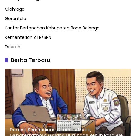
Olahraga
Gorontalo
Kantor Pertanahan Kabupaten Bone Bolango
Kementerian ATR/BPN
Daerah
Berita Terbaru
Dorong Kemandirian Generasi Muda,
Disparekrafpora Galang Dukungan Penuh Para Aleg