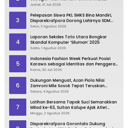
Jumat, 31 Juli 2026
Pelepasan Siswa PKL SMKS Bina Mandiri,
3
Disparekrafpora Dorong Lahirnya SDM
Pariwisata Unggul
Senin, 3 Agustus 2026
Laporan Sekdes Toto Utara Bongkar
4
Skandal Komputer ‘Siluman’ 2025
Sabtu, 1 Agustus 2026
Indonesia Fashion Week Perkuat Posisi
5
Karawo sebagai Identitas dan Penggerak
Ekonomi Kreatif Gorontalo
Kamis, 30 Juli 2026
Dukungan Menguat, Azan Piola Nilai
6
Zamroni Mile Sosok Tepat Teruskan
Pembangunan Bone Bolango
Selasa, 4 Agustus 2026
Latihan Bersama Tapak Suci Semarakkan
7
Milad ke-63, Sultan Kalupe Ajak Atlet
Lestarikan Budaya Bela Diri
Minggu, 2 Agustus 2026
Disparekrafpora Gorontalo Dukung