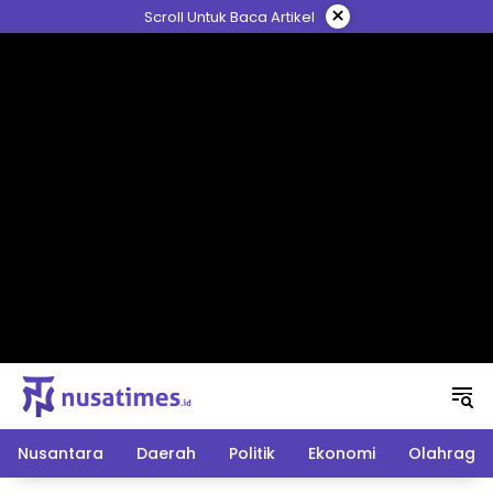
Langsung
×
Scroll Untuk Baca Artikel
ke
konten
Nusantara
Daerah
Politik
Ekonomi
Olahraga