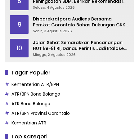
8
Peningkatan SDM, Berikan Rekomendasi
Studi S3 bagi Pegawai
Selasa, 4 Agustus 2026
Disparekrafpora Audiens Bersama
9
Pemkot Gorontalo Bahas Dukungan GKK
2026
Senin, 3 Agustus 2026
Jalan Sehat Semarakkan Pencanangan
10
HUT ke-81 RI, Danau Perintis Jadi Etalase
Wisata Gorontalo
Minggu, 2 Agustus 2026
Tagar Populer
Kementerian ATR/BPN
ATR/BPN Bone Bolango
ATR Bone Bolango
ATR/BPN Provinsi Gorontalo
Kementrian ATR
Top Kategori