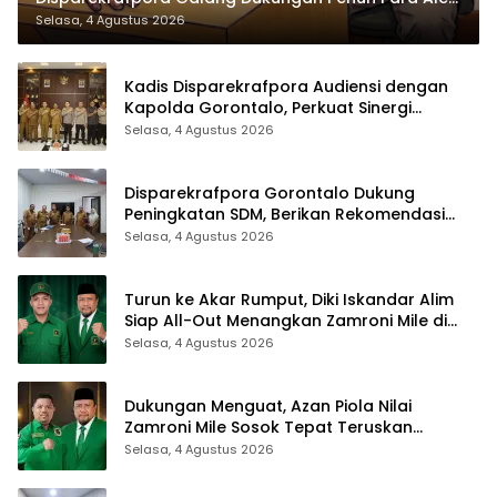
Deprov
Selasa, 4 Agustus 2026
Kadis Disparekrafpora Audiensi dengan
Kapolda Gorontalo, Perkuat Sinergi
Sukseskan Gorontalo Karnaval Karawo
Selasa, 4 Agustus 2026
2026
Disparekrafpora Gorontalo Dukung
Peningkatan SDM, Berikan Rekomendasi
Studi S3 bagi Pegawai
Selasa, 4 Agustus 2026
Turun ke Akar Rumput, Diki Iskandar Alim
Siap All-Out Menangkan Zamroni Mile di
Pilkada Bone Bolango
Selasa, 4 Agustus 2026
Dukungan Menguat, Azan Piola Nilai
Zamroni Mile Sosok Tepat Teruskan
Pembangunan Bone Bolango
Selasa, 4 Agustus 2026