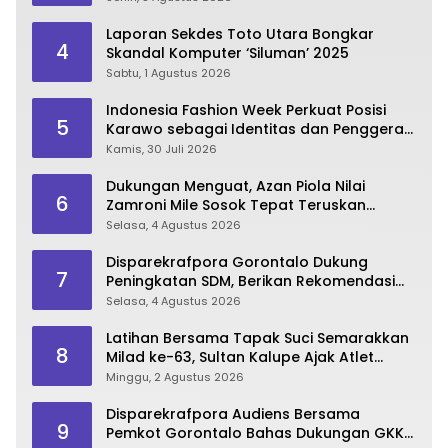
Laporan Sekdes Toto Utara Bongkar
4
Skandal Komputer ‘Siluman’ 2025
Sabtu, 1 Agustus 2026
Indonesia Fashion Week Perkuat Posisi
5
Karawo sebagai Identitas dan Penggerak
Ekonomi Kreatif Gorontalo
Kamis, 30 Juli 2026
Dukungan Menguat, Azan Piola Nilai
6
Zamroni Mile Sosok Tepat Teruskan
Pembangunan Bone Bolango
Selasa, 4 Agustus 2026
Disparekrafpora Gorontalo Dukung
7
Peningkatan SDM, Berikan Rekomendasi
Studi S3 bagi Pegawai
Selasa, 4 Agustus 2026
Latihan Bersama Tapak Suci Semarakkan
8
Milad ke-63, Sultan Kalupe Ajak Atlet
Lestarikan Budaya Bela Diri
Minggu, 2 Agustus 2026
Disparekrafpora Audiens Bersama
9
Pemkot Gorontalo Bahas Dukungan GKK