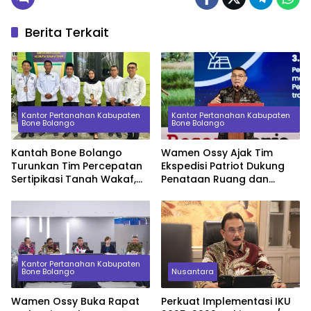
Berita Terkait
Kantor Pertanahan Kabupaten
Kantor Pertanahan Kabupaten
Bone Bolango
Bone Bolango
Kantah Bone Bolango
Wamen Ossy Ajak Tim
Turunkan Tim Percepatan
Ekspedisi Patriot Dukung
Sertipikasi Tanah Wakaf,
Penataan Ruang dan
Sinkronkan Data dengan
Pendataan Masalah
KUA
Pertanahan di Kawasan
Transmigrasi
Kantor Pertanahan Kabupaten
Bone Bolango
Nusantara
Wamen Ossy Buka Rapat
Perkuat Implementasi IKU