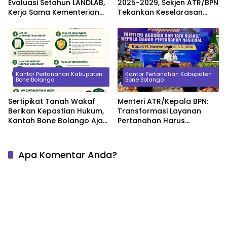
Evaluasi Setahun LANDLAB,
2025-2029, Sekjen ATR/BPN
Kerja Sama Kementerian
Tekankan Keselarasan
ATR/BPN Bersama JICA
Indikator Kinerja Pusat dan
Daerah
Kantor Pertanahan Kabupaten
Kantor Pertanahan Kabupaten
Bone Bolango
Bone Bolango
Sertipikat Tanah Wakaf
Menteri ATR/Kepala BPN:
Berikan Kepastian Hukum,
Transformasi Layanan
Kantah Bone Bolango Ajak
Pertanahan Harus
Masyarakat Segera
Berorientasi pada
Daftarkan Aset Wakaf
Kepuasan Masyarakat
Apa Komentar Anda?