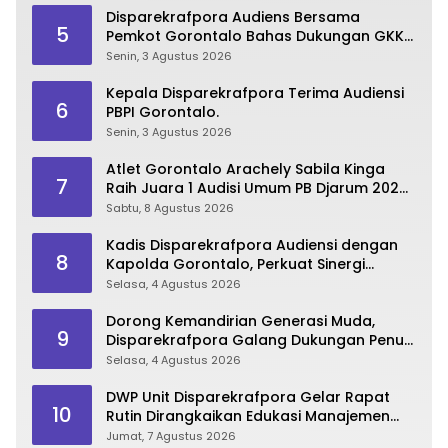
Disparekrafpora Audiens Bersama
5
Pemkot Gorontalo Bahas Dukungan GKK
2026
Senin, 3 Agustus 2026
Kepala Disparekrafpora Terima Audiensi
6
PBPI Gorontalo.
Senin, 3 Agustus 2026
Atlet Gorontalo Arachely Sabila Kinga
7
Raih Juara 1 Audisi Umum PB Djarum 2026
di Makassar
Sabtu, 8 Agustus 2026
Kadis Disparekrafpora Audiensi dengan
8
Kapolda Gorontalo, Perkuat Sinergi
Sukseskan Gorontalo Karnaval Karawo
Selasa, 4 Agustus 2026
2026
Dorong Kemandirian Generasi Muda,
9
Disparekrafpora Galang Dukungan Penuh
Para Aleg Deprov
Selasa, 4 Agustus 2026
DWP Unit Disparekrafpora Gelar Rapat
10
Rutin Dirangkaikan Edukasi Manajemen
Stres
Jumat, 7 Agustus 2026