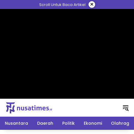
Langsung
×
Scroll Untuk Baca Artikel
ke
konten
Nusantara
Daerah
Politik
Ekonomi
Olahraga