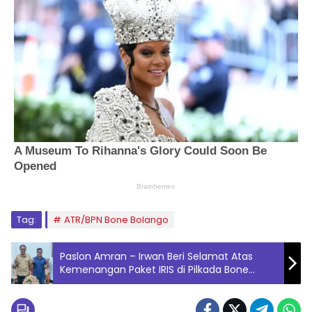
Tag:
ATR/BPN Bone Bolango
Paslon Amran – Irwan Beri Selamat Atas
Kemenangan Paket IRIS di Pilkada Bone
Bolango