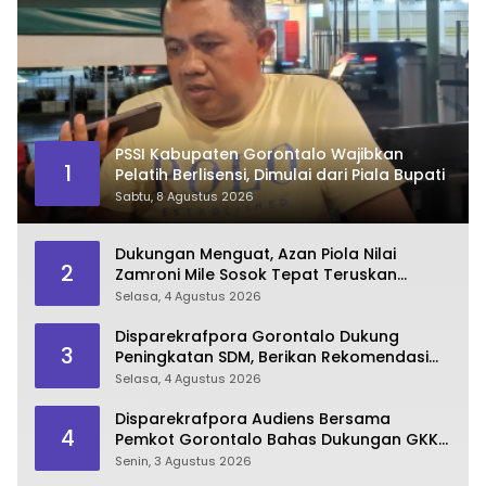
PSSI Kabupaten Gorontalo Wajibkan
1
Pelatih Berlisensi, Dimulai dari Piala Bupati
Sabtu, 8 Agustus 2026
Dukungan Menguat, Azan Piola Nilai
2
Zamroni Mile Sosok Tepat Teruskan
Pembangunan Bone Bolango
Selasa, 4 Agustus 2026
Disparekrafpora Gorontalo Dukung
3
Peningkatan SDM, Berikan Rekomendasi
Studi S3 bagi Pegawai
Selasa, 4 Agustus 2026
Disparekrafpora Audiens Bersama
4
Pemkot Gorontalo Bahas Dukungan GKK
2026
Senin, 3 Agustus 2026