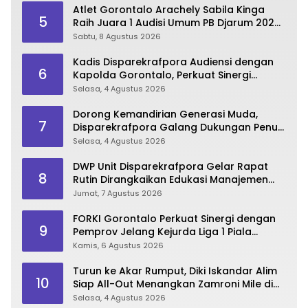
Atlet Gorontalo Arachely Sabila Kinga
5
Raih Juara 1 Audisi Umum PB Djarum 2026
di Makassar
Sabtu, 8 Agustus 2026
Kadis Disparekrafpora Audiensi dengan
6
Kapolda Gorontalo, Perkuat Sinergi
Sukseskan Gorontalo Karnaval Karawo
Selasa, 4 Agustus 2026
2026
Dorong Kemandirian Generasi Muda,
7
Disparekrafpora Galang Dukungan Penuh
Para Aleg Deprov
Selasa, 4 Agustus 2026
DWP Unit Disparekrafpora Gelar Rapat
8
Rutin Dirangkaikan Edukasi Manajemen
Stres
Jumat, 7 Agustus 2026
FORKI Gorontalo Perkuat Sinergi dengan
9
Pemprov Jelang Kejurda Liga 1 Piala
Gubernur 2026
Kamis, 6 Agustus 2026
Turun ke Akar Rumput, Diki Iskandar Alim
10
Siap All-Out Menangkan Zamroni Mile di
Pilkada Bone Bolango
Selasa, 4 Agustus 2026