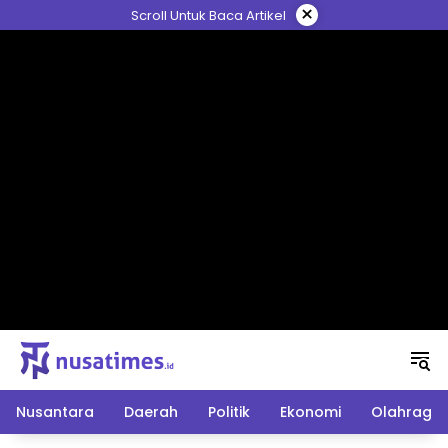
Langsung
×
Scroll Untuk Baca Artikel
ke
konten
Nusantara
Daerah
Politik
Ekonomi
Olahraga