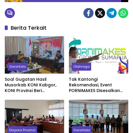
Pertumbuhan Ekonomi.
Berita Terkait
Gorontalo
Olahraga
Soal Gugatan Hasil
Tak Kantongi
Musorkab KONI Kabgor,
Rekomendasi, Event
KONI Provinsi Beri
PORNIMAKES Disesalkan
Penjelasan
Sekum KONI
Dispora Provinsi
Gorontalo