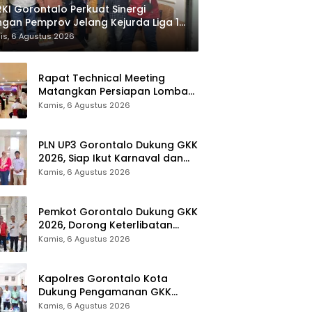
KI Gorontalo Perkuat Sinergi
gan Pemprov Jelang Kejurda Liga 1
la Gubernur 2026
is, 6 Agustus 2026
Rapat Technical Meeting
Matangkan Persiapan Lomba
Olahraga Masyarakat Tingkat
Kamis, 6 Agustus 2026
Provinsi Gorontalo
PLN UP3 Gorontalo Dukung GKK
2026, Siap Ikut Karnaval dan
Pastikan Ketersediaan Listrik
Kamis, 6 Agustus 2026
Pemkot Gorontalo Dukung GKK
2026, Dorong Keterlibatan
UMKM dan Ekraf Lokal
Kamis, 6 Agustus 2026
Kapolres Gorontalo Kota
Dukung Pengamanan GKK
2026, Disparekrafpora Perkuat
Kamis, 6 Agustus 2026