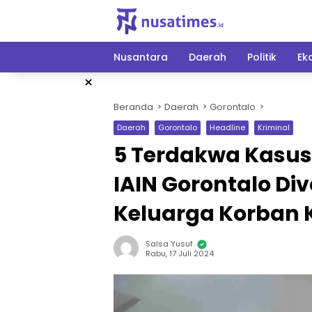
Langsung
ke
konten
Nusantara
Daerah
Politik
Ek
×
Beranda
Daerah
Gorontalo
Daerah
Gorontalo
Headline
Kriminal
5 Terdakwa Kasu
IAIN Gorontalo Div
Keluarga Korban
Salsa Yusuf
Rabu, 17 Juli 2024