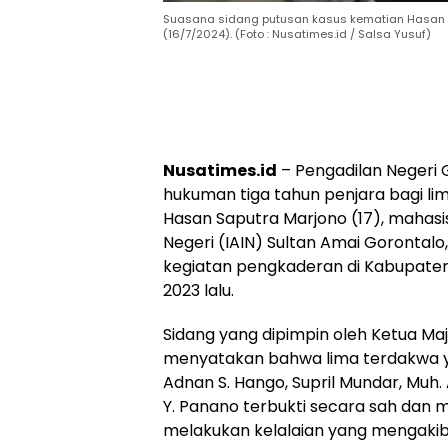
Suasana sidang putusan kasus kematian Hasan Sa
(16/7/2024). (Foto : Nusatimes.id / Salsa Yusuf)
Nusatimes.id
– Pengadilan Negeri
hukuman tiga tahun penjara bagi l
Hasan Saputra Marjono (17), mahasi
Negeri (IAIN) Sultan Amai Gorontalo
kegiatan pengkaderan di Kabupaten
2023 lalu.
Sidang yang dipimpin oleh Ketua Maj
menyatakan bahwa lima terdakwa yak
Adnan S. Hango, Supril Mundar, Muh
Y. Panano terbukti secara sah dan 
melakukan kelalaian yang mengaki