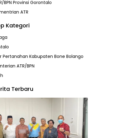
R/BPN Provinsi Gorontalo
mentrian ATR
p Kategori
aga
talo
r Pertanahan Kabupaten Bone Bolango
terian ATR/BPN
ah
rita Terbaru