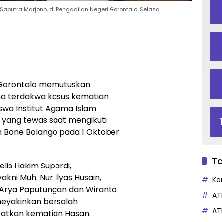
putra Marjono, di Pengadilan Negeri Gorontalo. Selasa
 Gorontalo memutuskan
ima terdakwa kasus kematian
swa Institut Agama Islam
, yang tewas saat mengikuti
 Bone Bolango pada 1 Oktober
Ta
elis Hakim Supardi,
ni Muh. Nur Ilyas Husain,
Ke
. Arya Paputungan dan Wiranto
AT
meyakinkan bersalah
AT
batkan kematian Hasan.