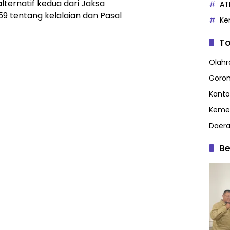
lternatif kedua dari Jaksa
AT
9 tentang kelalaian dan Pasal
Ke
To
Olahr
Goron
Kanto
Kemen
Daer
Be