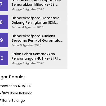
7
Semarakkan Milad ke-63,
Sultan Kalupe Ajak Atlet
Minggu, 2 Agustus 2026
Lestarikan Budaya Bela Diri
Disparekrafpora Gorontalo
8
Dukung Peningkatan SDM,
Berikan Rekomendasi Studi S3
Selasa, 4 Agustus 2026
bagi Pegawai
Disparekrafpora Audiens
9
Bersama Pemkot Gorontalo
Bahas Dukungan GKK 2026
Senin, 3 Agustus 2026
Jalan Sehat Semarakkan
10
Pencanangan HUT ke-81 RI,
Danau Perintis Jadi Etalase
Minggu, 2 Agustus 2026
Wisata Gorontalo
gar Populer
menterian ATR/BPN
R/BPN Bone Bolango
R Bone Bolango