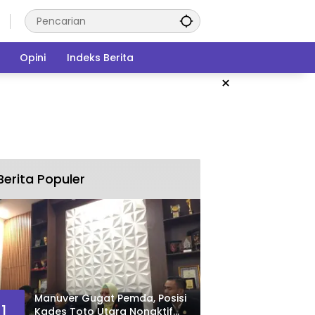
Opini
Indeks Berita
×
Berita Populer
Manuver Gugat Pemda, Posisi
1
Kades Toto Utara Nonaktif