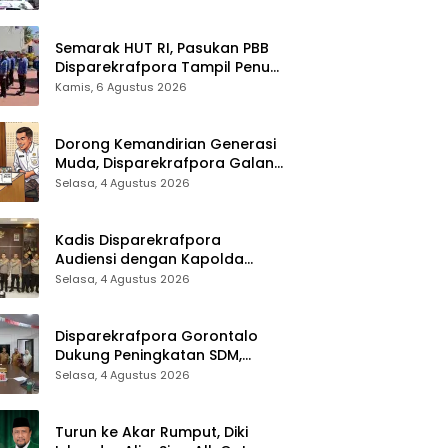
Sinergi Lintas Sektor
Semarak HUT RI, Pasukan PBB
Disparekrafpora Tampil Penuh
Semangat
Kamis, 6 Agustus 2026
Dorong Kemandirian Generasi
Muda, Disparekrafpora Galang
Dukungan Penuh Para Aleg
Selasa, 4 Agustus 2026
Deprov
Kadis Disparekrafpora
Audiensi dengan Kapolda
Gorontalo, Perkuat Sinergi
Selasa, 4 Agustus 2026
Sukseskan Gorontalo Karnaval
Karawo 2026
Disparekrafpora Gorontalo
Dukung Peningkatan SDM,
Berikan Rekomendasi Studi S3
Selasa, 4 Agustus 2026
bagi Pegawai
Turun ke Akar Rumput, Diki