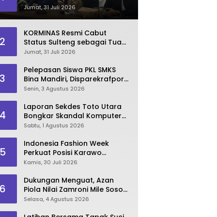
Dinilai Kian Terpuruk
Jumat, 31 Juli 2026
KORMINAS Resmi Cabut
2
Status Sulteng sebagai Tuan
Rumah FORNAS IX 2027
Jumat, 31 Juli 2026
Pelepasan Siswa PKL SMKS
3
Bina Mandiri, Disparekrafpora
Dorong Lahirnya SDM
Senin, 3 Agustus 2026
Pariwisata Unggul
Laporan Sekdes Toto Utara
4
Bongkar Skandal Komputer
‘Siluman’ 2025
Sabtu, 1 Agustus 2026
Indonesia Fashion Week
5
Perkuat Posisi Karawo
sebagai Identitas dan
Kamis, 30 Juli 2026
Penggerak Ekonomi Kreatif
Gorontalo
Dukungan Menguat, Azan
6
Piola Nilai Zamroni Mile Sosok
Tepat Teruskan
Selasa, 4 Agustus 2026
Pembangunan Bone Bolango
Latihan Bersama Tapak Suci