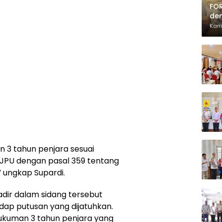
FOR
den
Pia
Kam
 3 tahun penjara sesuai
JPU dengan pasal 359 tentang
” ungkap Supardi.
dir dalam sidang tersebut
p putusan yang dijatuhkan.
kuman 3 tahun penjara yang