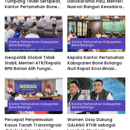
Tumpang Tindih Sertipikat,
Datokarama Palu, Menteri
Kantor Pertanahan Bone
Nusron Bangun Kesadaran
Bolango Konsultasi ke
Mahasiswa tentang Nilai
Kanwil BPN Provinsi
Ekonomi Tanah
Gorontalo
Kantor Pertanahan Kabupaten
Kantor Pertanahan Kabupaten
Bone Bolango
Bone Bolango
Geopolitik Global Tidak
Kepala Kantor Pertanahan
Stabil, Menteri ATR/Kepala
Kabupaten Bone Bolango
BPN Batasi Alih Fungsi
Ikuti Rapat Koordinasi
Lahan Sawah demi
Percepatan Sertipikasi
Ketahanan Pangan
Aset Tanah Pemerintah
Daerah
Kantor Pertanahan Kabupaten
Kantor Pertanahan Kabupaten
Bone Bolango
Bone Bolango
Percepat Penyelesaian
Wamen Ossy Dukung
Kasus Tanah Transmigrasi
GALANG RTHB sebagai