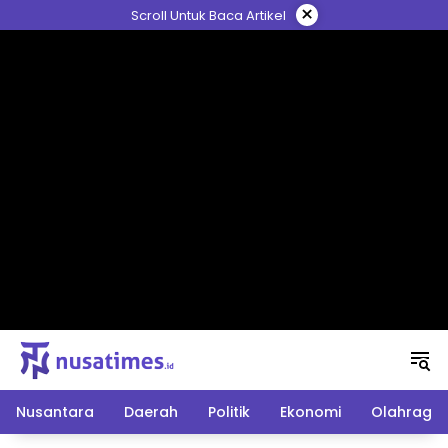
Langsung
×
Scroll Untuk Baca Artikel
ke
konten
Nusantara
Daerah
Politik
Ekonomi
Olahraga