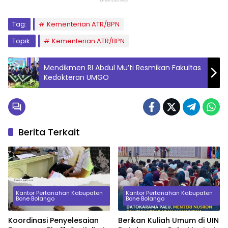
Tag:
Kementerian ATR/BPN
Topik:
Kementerian ATR/BPN
Mendikmen RI Abdul Mu’ti Resmikan Fakultas
Kedokteran UMGO
Berita Terkait
Kantor Pertanahan Kabupaten
Kantor Pertanahan Kabupaten
Bone Bolango
Bone Bolango
Koordinasi Penyelesaian
Berikan Kuliah Umum di UIN