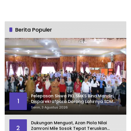
Berita Populer
Pelepasan Siswa PKL SMKS Bina Mandiri,
1
Disparekrafpora Dorong Lahirnya SDM
Pariwisata Unggul
Senin, 3 Agustus 2026
Dukungan Menguat, Azan Piola Nilai
2
Zamroni Mile Sosok Tepat Teruskan