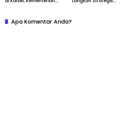
di Kalsel, Kementerian
Langkah Strategis
ATR/BPN Pimpin Mediasi
Pembangunan
Bahas Nilai Ganti Rugi
Berkelanjutan
Apa Komentar Anda?