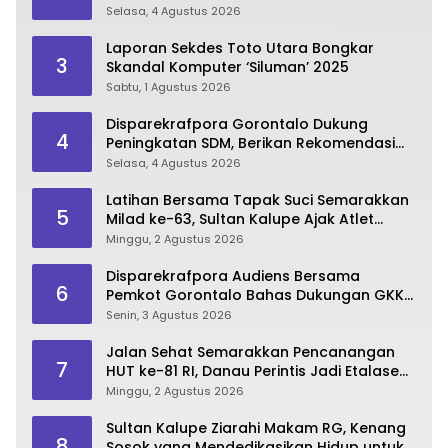
Pembangunan Bone Bolango
Selasa, 4 Agustus 2026
Laporan Sekdes Toto Utara Bongkar
3
Skandal Komputer ‘Siluman’ 2025
Sabtu, 1 Agustus 2026
Disparekrafpora Gorontalo Dukung
4
Peningkatan SDM, Berikan Rekomendasi
Studi S3 bagi Pegawai
Selasa, 4 Agustus 2026
Latihan Bersama Tapak Suci Semarakkan
5
Milad ke-63, Sultan Kalupe Ajak Atlet
Lestarikan Budaya Bela Diri
Minggu, 2 Agustus 2026
Disparekrafpora Audiens Bersama
6
Pemkot Gorontalo Bahas Dukungan GKK
2026
Senin, 3 Agustus 2026
Jalan Sehat Semarakkan Pencanangan
7
HUT ke-81 RI, Danau Perintis Jadi Etalase
Wisata Gorontalo
Minggu, 2 Agustus 2026
Sultan Kalupe Ziarahi Makam RG, Kenang
8
Sosok yang Mendedikasikan Hidup untuk