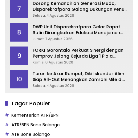
Dorong Kemandirian Generasi Muda,
7
Disparekrafpora Galang Dukungan Penuh
Para Aleg Deprov
Selasa, 4 Agustus 2026
DWP Unit Disparekrafpora Gelar Rapat
8
Rutin Dirangkaikan Edukasi Manajemen
Stres
Jumat, 7 Agustus 2026
FORKI Gorontalo Perkuat Sinergi dengan
9
Pemprov Jelang Kejurda Liga 1 Piala
Gubernur 2026
Kamis, 6 Agustus 2026
Turun ke Akar Rumput, Diki Iskandar Alim
10
Siap All-Out Menangkan Zamroni Mile di
Pilkada Bone Bolango
Selasa, 4 Agustus 2026
Tagar Populer
Kementerian ATR/BPN
ATR/BPN Bone Bolango
ATR Bone Bolango