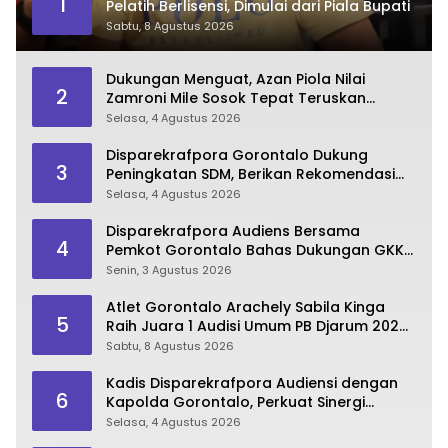
1
Pelatih Berlisensi, Dimulai dari Piala Bupati
Sabtu, 8 Agustus 2026
Dukungan Menguat, Azan Piola Nilai
2
Zamroni Mile Sosok Tepat Teruskan
Pembangunan Bone Bolango
Selasa, 4 Agustus 2026
Disparekrafpora Gorontalo Dukung
3
Peningkatan SDM, Berikan Rekomendasi
Studi S3 bagi Pegawai
Selasa, 4 Agustus 2026
Disparekrafpora Audiens Bersama
4
Pemkot Gorontalo Bahas Dukungan GKK
2026
Senin, 3 Agustus 2026
Atlet Gorontalo Arachely Sabila Kinga
5
Raih Juara 1 Audisi Umum PB Djarum 2026
di Makassar
Sabtu, 8 Agustus 2026
Kadis Disparekrafpora Audiensi dengan
6
Kapolda Gorontalo, Perkuat Sinergi
Sukseskan Gorontalo Karnaval Karawo
Selasa, 4 Agustus 2026
2026