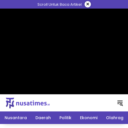
Langsung
×
Scroll Untuk Baca Artikel
ke
konten
Nusantara
Daerah
Politik
Ekonomi
Olahraga