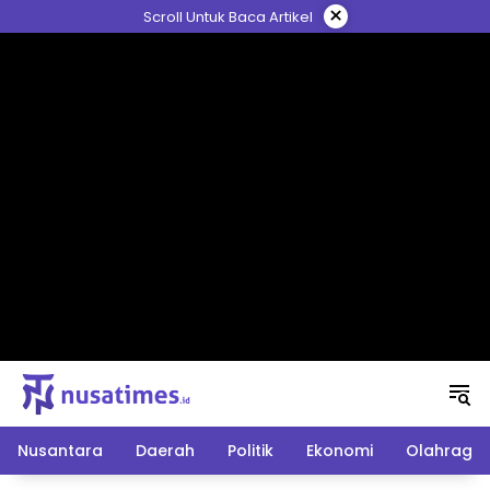
Langsung
×
Scroll Untuk Baca Artikel
ke
konten
Nusantara
Daerah
Politik
Ekonomi
Olahraga