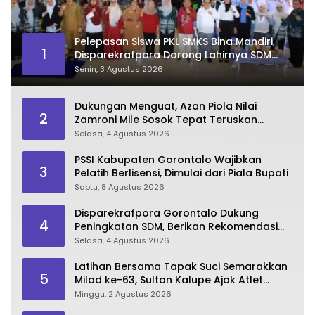
Pelepasan Siswa PKL SMKS Bina Mandiri,
1
Disparekrafpora Dorong Lahirnya SDM
Pariwisata Unggul
Senin, 3 Agustus 2026
Dukungan Menguat, Azan Piola Nilai
2
Zamroni Mile Sosok Tepat Teruskan
Pembangunan Bone Bolango
Selasa, 4 Agustus 2026
PSSI Kabupaten Gorontalo Wajibkan
3
Pelatih Berlisensi, Dimulai dari Piala Bupati
Sabtu, 8 Agustus 2026
Disparekrafpora Gorontalo Dukung
4
Peningkatan SDM, Berikan Rekomendasi
Studi S3 bagi Pegawai
Selasa, 4 Agustus 2026
Latihan Bersama Tapak Suci Semarakkan
5
Milad ke-63, Sultan Kalupe Ajak Atlet
Lestarikan Budaya Bela Diri
Minggu, 2 Agustus 2026