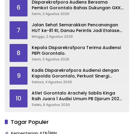
Disparekrafpora Audiens Bersama
6
Pemkot Gorontalo Bahas Dukungan GKK
2026
Senin, 3 Agustus 2026
Jalan Sehat Semarakkan Pencanangan
7
HUT ke-81 RI, Danau Perintis Jadi Etalase
Wisata Gorontalo
Minggu, 2 Agustus 2026
Kepala Disparekrafpora Terima Audiensi
8
PBPI Gorontalo.
Senin, 3 Agustus 2026
Kadis Disparekrafpora Audiensi dengan
9
Kapolda Gorontalo, Perkuat Sinergi
Sukseskan Gorontalo Karnaval Karawo
Selasa, 4 Agustus 2026
2026
Atlet Gorontalo Arachely Sabila Kinga
10
Raih Juara 1 Audisi Umum PB Djarum 2026
di Makassar
Sabtu, 8 Agustus 2026
Tagar Populer
Kementerian ATR/BPN