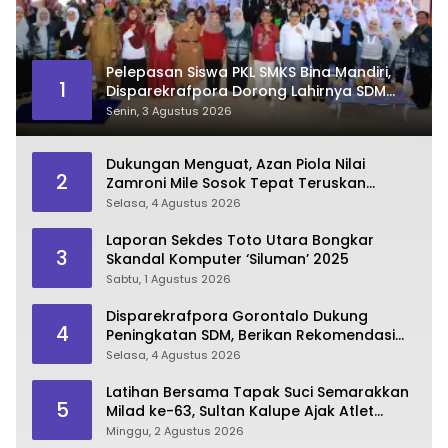
Pelepasan Siswa PKL SMKS Bina Mandiri,
1
Disparekrafpora Dorong Lahirnya SDM
Pariwisata Unggul
Senin, 3 Agustus 2026
Dukungan Menguat, Azan Piola Nilai
2
Zamroni Mile Sosok Tepat Teruskan
Pembangunan Bone Bolango
Selasa, 4 Agustus 2026
Laporan Sekdes Toto Utara Bongkar
3
Skandal Komputer ‘Siluman’ 2025
Sabtu, 1 Agustus 2026
Disparekrafpora Gorontalo Dukung
4
Peningkatan SDM, Berikan Rekomendasi
Studi S3 bagi Pegawai
Selasa, 4 Agustus 2026
Latihan Bersama Tapak Suci Semarakkan
5
Milad ke-63, Sultan Kalupe Ajak Atlet
Lestarikan Budaya Bela Diri
Minggu, 2 Agustus 2026