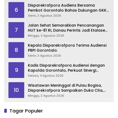
Disparekrafpora Audiens Bersama
6
Pemkot Gorontalo Bahas Dukungan GKK
2026
Senin, 3 Agustus 2026
Jalan Sehat Semarakkan Pencanangan
7
HUT ke-81 RI, Danau Perintis Jadi Etalase
Wisata Gorontalo
Minggu, 2 Agustus 2026
Kepala Disparekrafpora Terima Audiensi
8
PBPI Gorontalo.
Senin, 3 Agustus 2026
Kadis Disparekrafpora Audiensi dengan
9
Kapolda Gorontalo, Perkuat Sinergi
Sukseskan Gorontalo Karnaval Karawo
Selasa, 4 Agustus 2026
2026
Wisatawan Meninggal di Pulau Bogisa,
10
Disparekrafpora Sampaikan Duka Cita,
Imbau Utamakan Keselamatan
Minggu, 2 Agustus 2026
Tagar Populer