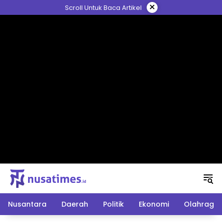
Langsung
×
Scroll Untuk Baca Artikel
ke
konten
Nusantara
Daerah
Politik
Ekonomi
Olahraga