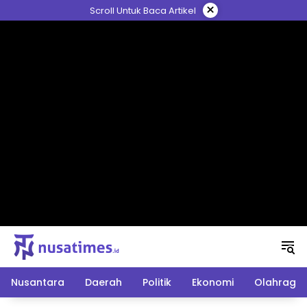
Langsung
×
Scroll Untuk Baca Artikel
ke
konten
Nusantara
Daerah
Politik
Ekonomi
Olahraga