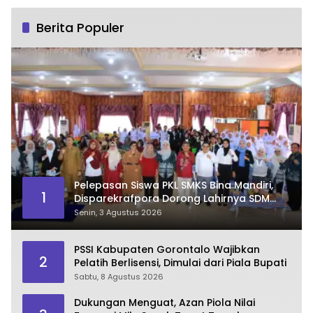
Berita Populer
Pelepasan Siswa PKL SMKS Bina Mandiri,
1
Disparekrafpora Dorong Lahirnya SDM
Pariwisata Unggul
Senin, 3 Agustus 2026
PSSI Kabupaten Gorontalo Wajibkan
2
Pelatih Berlisensi, Dimulai dari Piala Bupati
Sabtu, 8 Agustus 2026
Dukungan Menguat, Azan Piola Nilai