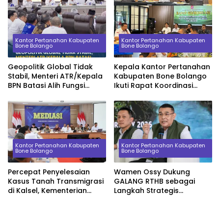
Gorontalo
Kantor Pertanahan Kabupaten
Kantor Pertanahan Kabupaten
Bone Bolango
Bone Bolango
Geopolitik Global Tidak
Kepala Kantor Pertanahan
Stabil, Menteri ATR/Kepala
Kabupaten Bone Bolango
BPN Batasi Alih Fungsi
Ikuti Rapat Koordinasi
Lahan Sawah demi
Percepatan Sertipikasi
Ketahanan Pangan
Aset Tanah Pemerintah
Daerah
Kantor Pertanahan Kabupaten
Kantor Pertanahan Kabupaten
Bone Bolango
Bone Bolango
Percepat Penyelesaian
Wamen Ossy Dukung
Kasus Tanah Transmigrasi
GALANG RTHB sebagai
di Kalsel, Kementerian
Langkah Strategis
ATR/BPN Pimpin Mediasi
Pembangunan
Bahas Nilai Ganti Rugi
Berkelanjutan