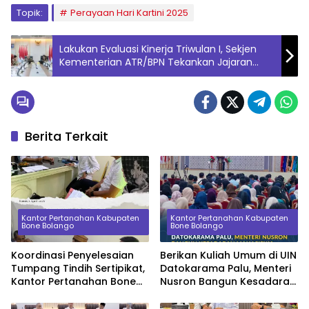
Topik:
Perayaan Hari Kartini 2025
Lakukan Evaluasi Kinerja Triwulan I, Sekjen
Kementerian ATR/BPN Tekankan Jajaran
untuk Tingkatkan Nilai SAKIP
Berita Terkait
Kantor Pertanahan Kabupaten
Kantor Pertanahan Kabupaten
Bone Bolango
Bone Bolango
Koordinasi Penyelesaian
Berikan Kuliah Umum di UIN
Tumpang Tindih Sertipikat,
Datokarama Palu, Menteri
Kantor Pertanahan Bone
Nusron Bangun Kesadaran
Bolango Konsultasi ke
Mahasiswa tentang Nilai
Kanwil BPN Provinsi
Ekonomi Tanah