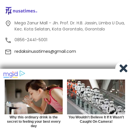
Mega Zanur Mall – Jln. Prof. Dr. H.B. Jassin, Limba U Dua,
Kec. Kota Selatan, Kota Gorontalo, Gorontalo
0856-2441-5001
redaksinusatimes@gmail.com
Tentang Kami
Redaksi
Pedoman Media Siber
Privacy
Indeks Berita
© 2024
Nusatimes.id
×