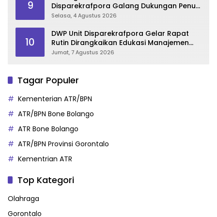
9
Disparekrafpora Galang Dukungan Penuh
Para Aleg Deprov
Selasa, 4 Agustus 2026
DWP Unit Disparekrafpora Gelar Rapat
10
Rutin Dirangkaikan Edukasi Manajemen
Stres
Jumat, 7 Agustus 2026
Tagar Populer
Kementerian ATR/BPN
ATR/BPN Bone Bolango
ATR Bone Bolango
ATR/BPN Provinsi Gorontalo
Kementrian ATR
Top Kategori
Olahraga
Gorontalo