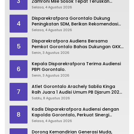
3
Zamroni Mile Sosok Tepat Teruskan
Pembangunan Bone Bolango
Selasa, 4 Agustus 2026
Disparekrafpora Gorontalo Dukung
4
Peningkatan SDM, Berikan Rekomendasi
Studi S3 bagi Pegawai
Selasa, 4 Agustus 2026
Disparekrafpora Audiens Bersama
5
Pemkot Gorontalo Bahas Dukungan GKK
2026
Senin, 3 Agustus 2026
Kepala Disparekrafpora Terima Audiensi
6
PBPI Gorontalo.
Senin, 3 Agustus 2026
Atlet Gorontalo Arachely Sabila Kinga
7
Raih Juara 1 Audisi Umum PB Djarum 2026
di Makassar
Sabtu, 8 Agustus 2026
Kadis Disparekrafpora Audiensi dengan
8
Kapolda Gorontalo, Perkuat Sinergi
Sukseskan Gorontalo Karnaval Karawo
Selasa, 4 Agustus 2026
2026
Dorong Kemandirian Generasi Muda,