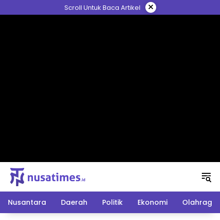
Langsung
×
Scroll Untuk Baca Artikel
ke
konten
Nusantara
Daerah
Politik
Ekonomi
Olahraga