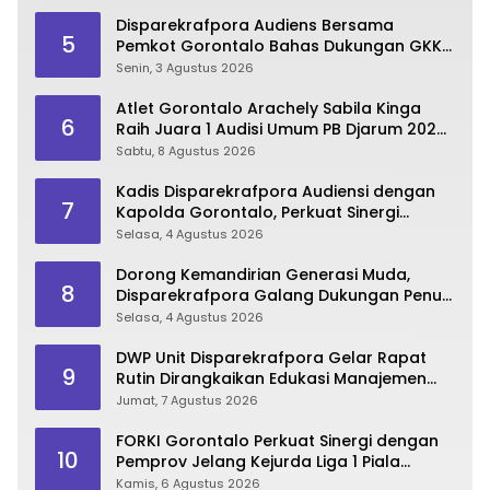
Disparekrafpora Audiens Bersama
5
Pemkot Gorontalo Bahas Dukungan GKK
2026
Senin, 3 Agustus 2026
Atlet Gorontalo Arachely Sabila Kinga
6
Raih Juara 1 Audisi Umum PB Djarum 2026
di Makassar
Sabtu, 8 Agustus 2026
Kadis Disparekrafpora Audiensi dengan
7
Kapolda Gorontalo, Perkuat Sinergi
Sukseskan Gorontalo Karnaval Karawo
Selasa, 4 Agustus 2026
2026
Dorong Kemandirian Generasi Muda,
8
Disparekrafpora Galang Dukungan Penuh
Para Aleg Deprov
Selasa, 4 Agustus 2026
DWP Unit Disparekrafpora Gelar Rapat
9
Rutin Dirangkaikan Edukasi Manajemen
Stres
Jumat, 7 Agustus 2026
FORKI Gorontalo Perkuat Sinergi dengan
10
Pemprov Jelang Kejurda Liga 1 Piala
Gubernur 2026
Kamis, 6 Agustus 2026