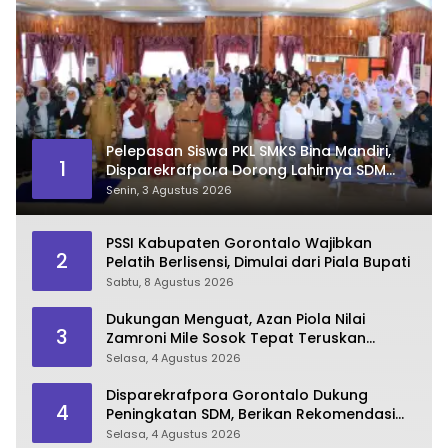
Pelepasan Siswa PKL SMKS Bina Mandiri,
1
Disparekrafpora Dorong Lahirnya SDM
Pariwisata Unggul
Senin, 3 Agustus 2026
PSSI Kabupaten Gorontalo Wajibkan
2
Pelatih Berlisensi, Dimulai dari Piala Bupati
Sabtu, 8 Agustus 2026
Dukungan Menguat, Azan Piola Nilai
3
Zamroni Mile Sosok Tepat Teruskan
Pembangunan Bone Bolango
Selasa, 4 Agustus 2026
Disparekrafpora Gorontalo Dukung
4
Peningkatan SDM, Berikan Rekomendasi
Studi S3 bagi Pegawai
Selasa, 4 Agustus 2026