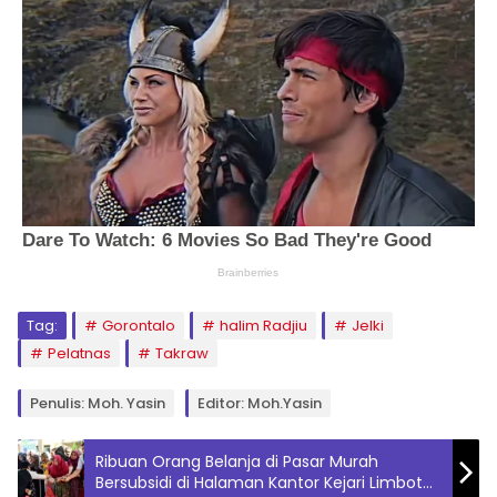
Tag:
Gorontalo
halim Radjiu
Jelki
Pelatnas
Takraw
Penulis: Moh. Yasin
Editor: Moh.Yasin
Ribuan Orang Belanja di Pasar Murah
Bersubsidi di Halaman Kantor Kejari Limboto,