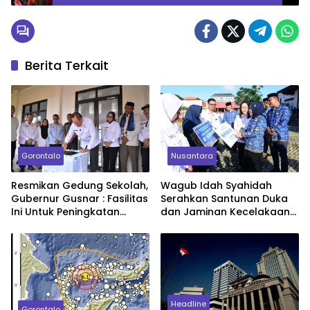
Kab. Gorontalo
Berita Terkait
Gorontalo
Nusantara
Resmikan Gedung Sekolah,
Wagub Idah Syahidah
Gubernur Gusnar : Fasilitas
Serahkan Santunan Duka
Ini Untuk Peningkatan
dan Jaminan Kecelakaan
Kualitas Pendidikan
Kerja
Headline
Gorontalo