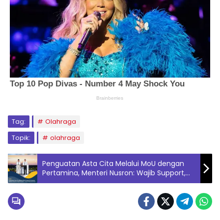
Tag:
Olahraga
Topik:
olahraga
Penguatan Asta Cita Melalui MoU dengan
Pertamina, Menteri Nusron: Wajib Support,
Jangan Menghambat