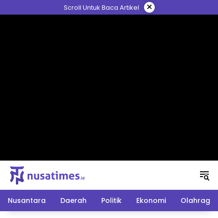
Langsung
×
Scroll Untuk Baca Artikel
ke
konten
Nusantara
Daerah
Politik
Ekonomi
Olahraga