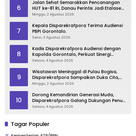
Jalan Sehat Semarakkan Pencanangan
6
HUT ke-81 RI, Danau Perintis Jadi Etalase
Wisata Gorontalo
Minggu, 2 Agustus 2026
Kepala Disparekrafpora Terima Audiensi
7
PBPI Gorontalo.
Senin, 3 Agustus 2026
Kadis Disparekrafpora Audiensi dengan
8
Kapolda Gorontalo, Perkuat Sinergi
Sukseskan Gorontalo Karnaval Karawo
Selasa, 4 Agustus 2026
2026
Wisatawan Meninggal di Pulau Bogisa,
9
Disparekrafpora Sampaikan Duka Cita,
Imbau Utamakan Keselamatan
Minggu, 2 Agustus 2026
Dorong Kemandirian Generasi Muda,
10
Disparekrafpora Galang Dukungan Penuh
Para Aleg Deprov
Selasa, 4 Agustus 2026
Tagar Populer
Kementerian ATR/BPN