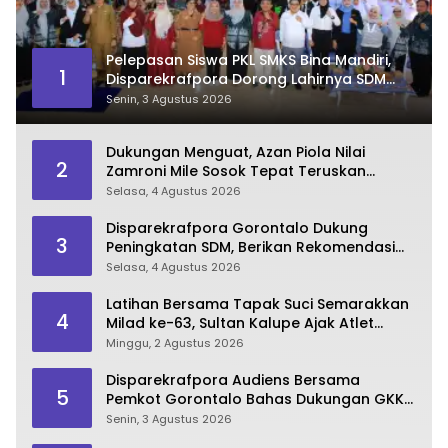
Pelepasan Siswa PKL SMKS Bina Mandiri,
1
Disparekrafpora Dorong Lahirnya SDM
Pariwisata Unggul
Senin, 3 Agustus 2026
Dukungan Menguat, Azan Piola Nilai
2
Zamroni Mile Sosok Tepat Teruskan
Pembangunan Bone Bolango
Selasa, 4 Agustus 2026
Disparekrafpora Gorontalo Dukung
3
Peningkatan SDM, Berikan Rekomendasi
Studi S3 bagi Pegawai
Selasa, 4 Agustus 2026
Latihan Bersama Tapak Suci Semarakkan
4
Milad ke-63, Sultan Kalupe Ajak Atlet
Lestarikan Budaya Bela Diri
Minggu, 2 Agustus 2026
Disparekrafpora Audiens Bersama
5
Pemkot Gorontalo Bahas Dukungan GKK
2026
Senin, 3 Agustus 2026