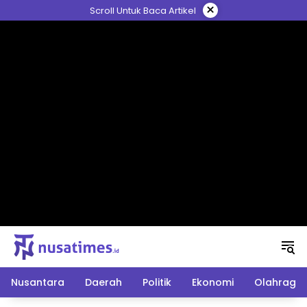
Langsung
×
Scroll Untuk Baca Artikel
ke
konten
Nusantara
Daerah
Politik
Ekonomi
Olahraga