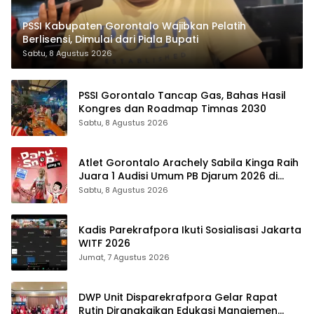
PSSI Kabupaten Gorontalo Wajibkan Pelatih
Berlisensi, Dimulai dari Piala Bupati
Sabtu, 8 Agustus 2026
PSSI Gorontalo Tancap Gas, Bahas Hasil
Kongres dan Roadmap Timnas 2030
Sabtu, 8 Agustus 2026
Atlet Gorontalo Arachely Sabila Kinga Raih
Juara 1 Audisi Umum PB Djarum 2026 di
Makassar
Sabtu, 8 Agustus 2026
Kadis Parekrafpora Ikuti Sosialisasi Jakarta
WITF 2026
Jumat, 7 Agustus 2026
DWP Unit Disparekrafpora Gelar Rapat
Rutin Dirangkaikan Edukasi Manajemen