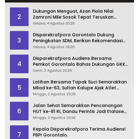
Dukungan Menguat, Azan Piola Nilai
2
Zamroni Mile Sosok Tepat Teruskan
Pembangunan Bone Bolango
Selasa, 4 Agustus 2026
Disparekrafpora Gorontalo Dukung
3
Peningkatan SDM, Berikan Rekomendasi
Studi S3 bagi Pegawai
Selasa, 4 Agustus 2026
Disparekrafpora Audiens Bersama
4
Pemkot Gorontalo Bahas Dukungan GKK
2026
Senin, 3 Agustus 2026
Latihan Bersama Tapak Suci Semarakkan
5
Milad ke-63, Sultan Kalupe Ajak Atlet
Lestarikan Budaya Bela Diri
Minggu, 2 Agustus 2026
Jalan Sehat Semarakkan Pencanangan
6
HUT ke-81 RI, Danau Perintis Jadi Etalase
Wisata Gorontalo
Minggu, 2 Agustus 2026
Kepala Disparekrafpora Terima Audiensi
7
PBPI Gorontalo.