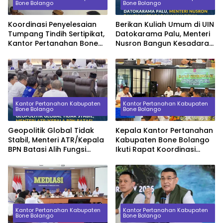
Bone Bolango
Bone Bolango
Koordinasi Penyelesaian
Berikan Kuliah Umum di UIN
Tumpang Tindih Sertipikat,
Datokarama Palu, Menteri
Kantor Pertanahan Bone
Nusron Bangun Kesadaran
Bolango Konsultasi ke
Mahasiswa tentang Nilai
Kanwil BPN Provinsi
Ekonomi Tanah
Gorontalo
Kantor Pertanahan Kabupaten
Kantor Pertanahan Kabupaten
Bone Bolango
Bone Bolango
Geopolitik Global Tidak
Kepala Kantor Pertanahan
Stabil, Menteri ATR/Kepala
Kabupaten Bone Bolango
BPN Batasi Alih Fungsi
Ikuti Rapat Koordinasi
Lahan Sawah demi
Percepatan Sertipikasi
Ketahanan Pangan
Aset Tanah Pemerintah
Daerah
Kantor Pertanahan Kabupaten
Kantor Pertanahan Kabupaten
Bone Bolango
Bone Bolango