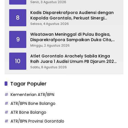
Senin, 3 Agustus 2026
Kadis Disparekrafpora Audiensi dengan
8
Kapolda Gorontalo, Perkuat Sinergi
Sukseskan Gorontalo Karnaval Karawo
Selasa, 4 Agustus 2026
2026
Wisatawan Meninggal di Pulau Bogisa,
9
Disparekrafpora Sampaikan Duka Cita,
Imbau Utamakan Keselamatan
Minggu, 2 Agustus 2026
Atlet Gorontalo Arachely Sabila Kinga
10
Raih Juara 1 Audisi Umum PB Djarum 2026
di Makassar
Sabtu, 8 Agustus 2026
Tagar Populer
Kementerian ATR/BPN
ATR/BPN Bone Bolango
ATR Bone Bolango
ATR/BPN Provinsi Gorontalo