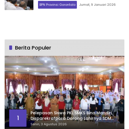
Jawa Barat
BPN Provinsi Gorontalo
Jumat, 9 Januari 2026
Berita Populer
Pelepasan Siswa PKL SMKS Bina Mandiri,
1
Disparekrafpora Dorong Lahirnya SDM
Pariwisata Unggul
Senin, 3 Agustus 2026