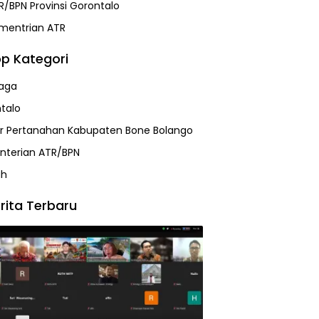
R/BPN Provinsi Gorontalo
mentrian ATR
p Kategori
aga
talo
r Pertanahan Kabupaten Bone Bolango
terian ATR/BPN
ah
rita Terbaru