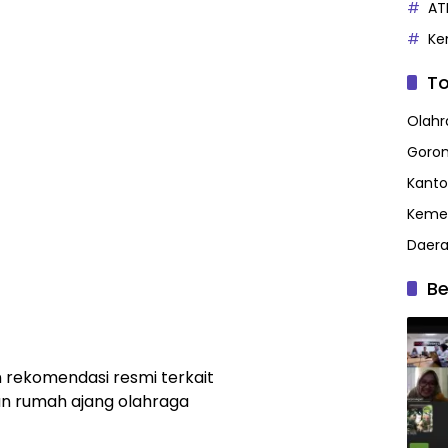
AT
Ke
To
Olahr
Goron
Kanto
Kemen
Daer
Be
 rekomendasi resmi terkait
an rumah ajang olahraga