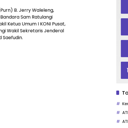
Purn) B. Jerry Waleleng,
Bandara Sam Ratulangi
kil Ketua Umum I KONI Pusat,
gi Wakil Sekretaris Jenderal
d Saefudin.
Ta
Ke
AT
AT