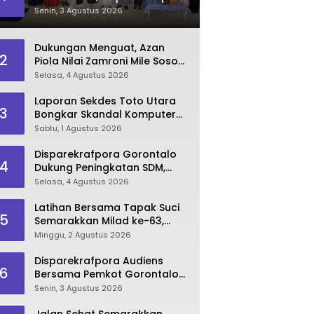
Dorong Lahirnya SDM
Senin, 3 Agustus 2026
Pariwisata Unggul
Dukungan Menguat, Azan
2
Piola Nilai Zamroni Mile Sosok
Tepat Teruskan
Selasa, 4 Agustus 2026
Pembangunan Bone Bolango
Laporan Sekdes Toto Utara
3
Bongkar Skandal Komputer
‘Siluman’ 2025
Sabtu, 1 Agustus 2026
Disparekrafpora Gorontalo
4
Dukung Peningkatan SDM,
Berikan Rekomendasi Studi S3
Selasa, 4 Agustus 2026
bagi Pegawai
Latihan Bersama Tapak Suci
5
Semarakkan Milad ke-63,
Sultan Kalupe Ajak Atlet
Minggu, 2 Agustus 2026
Lestarikan Budaya Bela Diri
Disparekrafpora Audiens
6
Bersama Pemkot Gorontalo
Bahas Dukungan GKK 2026
Senin, 3 Agustus 2026
Jalan Sehat Semarakkan