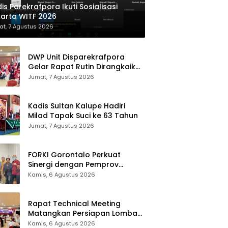
is Parekrafpora Ikuti Sosialisasi
arta WITF 2026
t, 7 Agustus 2026
DWP Unit Disparekrafpora
Gelar Rapat Rutin Dirangkaikan
Edukasi Manajemen Stres
Jumat, 7 Agustus 2026
Kadis Sultan Kalupe Hadiri
Milad Tapak Suci ke 63 Tahun
Jumat, 7 Agustus 2026
FORKI Gorontalo Perkuat
Sinergi dengan Pemprov
Jelang Kejurda Liga 1 Piala
Kamis, 6 Agustus 2026
Gubernur 2026
Rapat Technical Meeting
Matangkan Persiapan Lomba
Olahraga Masyarakat Tingkat
Kamis, 6 Agustus 2026