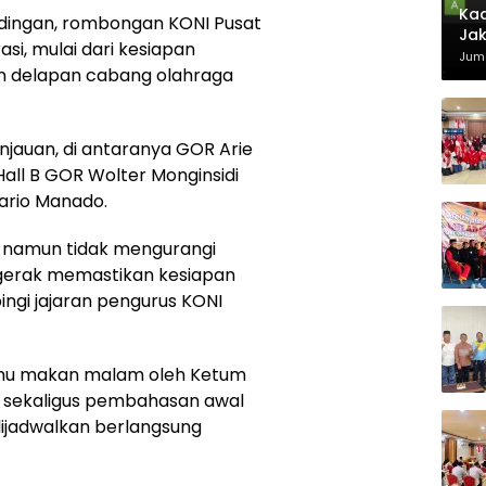
Kad
dingan, rombongan KONI Pusat
Jak
si, mulai dari kesiapan
Juma
n delapan cabang olahraga
injauan, di antaranya GOR Arie
Hall B GOR Wolter Monginsidi
Sario Manado.
 namun tidak mengurangi
gerak memastikan kesiapan
ingi jajaran pengurus KONI
amu makan malam oleh Ketum
mi sekaligus pembahasan awal
ijadwalkan berlangsung