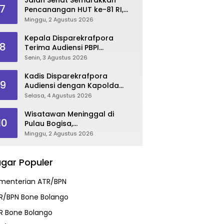
7
Pencanangan HUT ke-81 RI,
Danau Perintis Jadi Etalase
Minggu, 2 Agustus 2026
Wisata Gorontalo
Kepala Disparekrafpora
8
Terima Audiensi PBPI
Gorontalo.
Senin, 3 Agustus 2026
Kadis Disparekrafpora
9
Audiensi dengan Kapolda
Gorontalo, Perkuat Sinergi
Selasa, 4 Agustus 2026
Sukseskan Gorontalo
Karnaval Karawo 2026
Wisatawan Meninggal di
10
Pulau Bogisa,
Disparekrafpora Sampaikan
Minggu, 2 Agustus 2026
Duka Cita, Imbau Utamakan
Keselamatan
gar Populer
menterian ATR/BPN
R/BPN Bone Bolango
R Bone Bolango