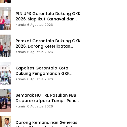
Provinsi Gorontalo
PLN UP3 Gorontalo Dukung GKK
2026, Siap Ikut Karnaval dan
Pastikan Ketersediaan Listrik
Kamis, 6 Agustus 2026
Pemkot Gorontalo Dukung GKK
2026, Dorong Keterlibatan
UMKM dan Ekraf Lokal
Kamis, 6 Agustus 2026
Kapolres Gorontalo Kota
Dukung Pengamanan GKK
2026, Disparekrafpora Perkuat
Kamis, 6 Agustus 2026
Sinergi Lintas Sektor
Semarak HUT RI, Pasukan PBB
Disparekrafpora Tampil Penuh
Semangat
Kamis, 6 Agustus 2026
Dorong Kemandirian Generasi