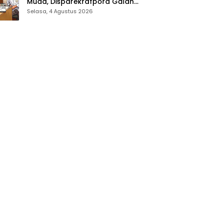
Muda, Disparekrafpora Galang
Dukungan Penuh Para Aleg
Selasa, 4 Agustus 2026
Deprov