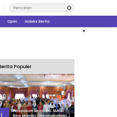
Opini
Indeks Berita
×
Berita Populer
Pelepasan Siswa PKL SMKS
1
Bina Mandiri, Disparekrafpora