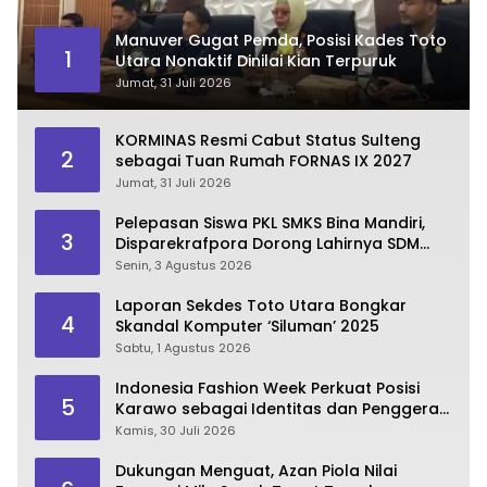
Manuver Gugat Pemda, Posisi Kades Toto
1
Utara Nonaktif Dinilai Kian Terpuruk
Jumat, 31 Juli 2026
KORMINAS Resmi Cabut Status Sulteng
2
sebagai Tuan Rumah FORNAS IX 2027
Jumat, 31 Juli 2026
Pelepasan Siswa PKL SMKS Bina Mandiri,
3
Disparekrafpora Dorong Lahirnya SDM
Pariwisata Unggul
Senin, 3 Agustus 2026
Laporan Sekdes Toto Utara Bongkar
4
Skandal Komputer ‘Siluman’ 2025
Sabtu, 1 Agustus 2026
Indonesia Fashion Week Perkuat Posisi
5
Karawo sebagai Identitas dan Penggerak
Ekonomi Kreatif Gorontalo
Kamis, 30 Juli 2026
Dukungan Menguat, Azan Piola Nilai