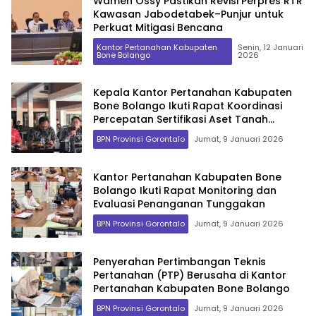
Wamen Ossy Pastikan Revisi Perpres RTR
Kawasan Jabodetabek–Punjur untuk
Perkuat Mitigasi Bencana
Kantor Pertanahan Kabupaten
Senin, 12 Januari
Bone Bolango
2026
Kepala Kantor Pertanahan Kabupaten
Bone Bolango Ikuti Rapat Koordinasi
Percepatan Sertifikasi Aset Tanah
Pemerintah Daerah
BPN Provinsi Gorontalo
Jumat, 9 Januari 2026
Kantor Pertanahan Kabupaten Bone
Bolango Ikuti Rapat Monitoring dan
Evaluasi Penanganan Tunggakan
BPN Provinsi Gorontalo
Jumat, 9 Januari 2026
Penyerahan Pertimbangan Teknis
Pertanahan (PTP) Berusaha di Kantor
Pertanahan Kabupaten Bone Bolango
BPN Provinsi Gorontalo
Jumat, 9 Januari 2026