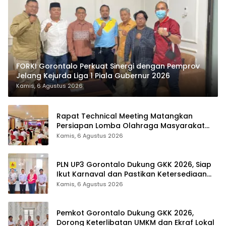
FORKI Gorontalo Perkuat Sinergi dengan Pemprov
Jelang Kejurda Liga 1 Piala Gubernur 2026
Kamis, 6 Agustus 2026
Rapat Technical Meeting Matangkan
Persiapan Lomba Olahraga Masyarakat
Tingkat Provinsi Gorontalo
Kamis, 6 Agustus 2026
PLN UP3 Gorontalo Dukung GKK 2026, Siap
Ikut Karnaval dan Pastikan Ketersediaan
Listrik
Kamis, 6 Agustus 2026
Pemkot Gorontalo Dukung GKK 2026,
Dorong Keterlibatan UMKM dan Ekraf Lokal