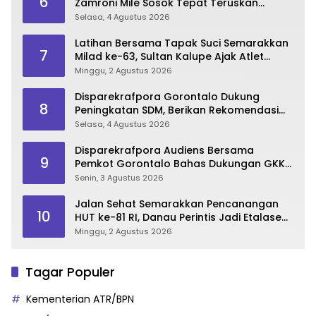
6
Zamroni Mile Sosok Tepat Teruskan
Pembangunan Bone Bolango
Selasa, 4 Agustus 2026
Latihan Bersama Tapak Suci Semarakkan
7
Milad ke-63, Sultan Kalupe Ajak Atlet
Lestarikan Budaya Bela Diri
Minggu, 2 Agustus 2026
Disparekrafpora Gorontalo Dukung
8
Peningkatan SDM, Berikan Rekomendasi
Studi S3 bagi Pegawai
Selasa, 4 Agustus 2026
Disparekrafpora Audiens Bersama
9
Pemkot Gorontalo Bahas Dukungan GKK
2026
Senin, 3 Agustus 2026
Jalan Sehat Semarakkan Pencanangan
10
HUT ke-81 RI, Danau Perintis Jadi Etalase
Wisata Gorontalo
Minggu, 2 Agustus 2026
Tagar Populer
Kementerian ATR/BPN