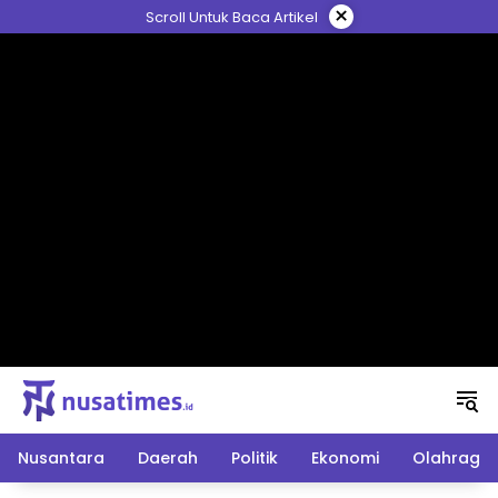
Langsung
×
Scroll Untuk Baca Artikel
ke
konten
Nusantara
Daerah
Politik
Ekonomi
Olahraga