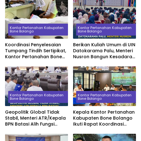
Kantor Pertanahan Kabupaten
Kantor Pertanahan Kabupaten
Bone Bolango
Bone Bolango
Koordinasi Penyelesaian
Berikan Kuliah Umum di UIN
Tumpang Tindih Sertipikat,
Datokarama Palu, Menteri
Kantor Pertanahan Bone
Nusron Bangun Kesadaran
Bolango Konsultasi ke
Mahasiswa tentang Nilai
Kanwil BPN Provinsi
Ekonomi Tanah
Gorontalo
Kantor Pertanahan Kabupaten
Kantor Pertanahan Kabupaten
Bone Bolango
Bone Bolango
Geopolitik Global Tidak
Kepala Kantor Pertanahan
Stabil, Menteri ATR/Kepala
Kabupaten Bone Bolango
BPN Batasi Alih Fungsi
Ikuti Rapat Koordinasi
Lahan Sawah demi
Percepatan Sertipikasi
Ketahanan Pangan
Aset Tanah Pemerintah