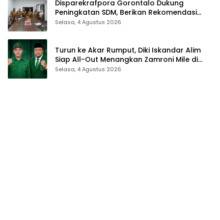
Disparekrafpora Gorontalo Dukung
Peningkatan SDM, Berikan Rekomendasi
Studi S3 bagi Pegawai
Selasa, 4 Agustus 2026
Turun ke Akar Rumput, Diki Iskandar Alim
Siap All-Out Menangkan Zamroni Mile di
Pilkada Bone Bolango
Selasa, 4 Agustus 2026