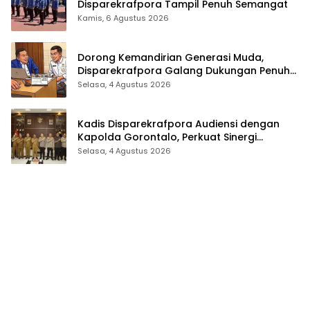
Disparekrafpora Tampil Penuh Semangat
Kamis, 6 Agustus 2026
Dorong Kemandirian Generasi Muda,
Disparekrafpora Galang Dukungan Penuh
Para Aleg Deprov
Selasa, 4 Agustus 2026
Kadis Disparekrafpora Audiensi dengan
Kapolda Gorontalo, Perkuat Sinergi
Sukseskan Gorontalo Karnaval Karawo
Selasa, 4 Agustus 2026
2026