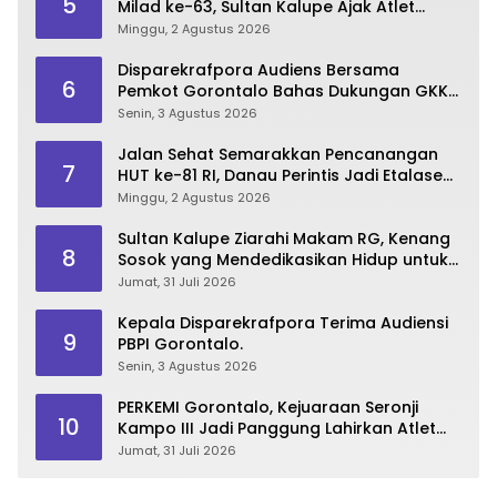
5
Milad ke-63, Sultan Kalupe Ajak Atlet
Lestarikan Budaya Bela Diri
Minggu, 2 Agustus 2026
Disparekrafpora Audiens Bersama
6
Pemkot Gorontalo Bahas Dukungan GKK
2026
Senin, 3 Agustus 2026
Jalan Sehat Semarakkan Pencanangan
7
HUT ke-81 RI, Danau Perintis Jadi Etalase
Wisata Gorontalo
Minggu, 2 Agustus 2026
Sultan Kalupe Ziarahi Makam RG, Kenang
8
Sosok yang Mendedikasikan Hidup untuk
Gorontalo
Jumat, 31 Juli 2026
Kepala Disparekrafpora Terima Audiensi
9
PBPI Gorontalo.
Senin, 3 Agustus 2026
PERKEMI Gorontalo, Kejuaraan Seronji
10
Kampo III Jadi Panggung Lahirkan Atlet
Berprestasi
Jumat, 31 Juli 2026