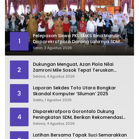
Pelepasan Siswa PKL SMKS Bina Mandiri,
1
Disparekrafpora Dorong Lahirnya SDM
Pariwisata Unggul
Senin, 3 Agustus 2026
Dukungan Menguat, Azan Piola Nilai
2
Zamroni Mile Sosok Tepat Teruskan
Pembangunan Bone Bolango
Selasa, 4 Agustus 2026
Laporan Sekdes Toto Utara Bongkar
3
Skandal Komputer ‘Siluman’ 2025
Sabtu, 1 Agustus 2026
Disparekrafpora Gorontalo Dukung
4
Peningkatan SDM, Berikan Rekomendasi
Studi S3 bagi Pegawai
Selasa, 4 Agustus 2026
Latihan Bersama Tapak Suci Semarakkan