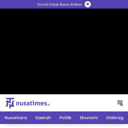
Langsung
×
Scroll Untuk Baca Artikel
ke
konten
Nusantara
Daerah
Politik
Ekonomi
Olahraga