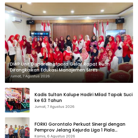
DWP Unit Disparekrafpora Gelar Rapat Rutin
Dirangkaikan Edukasi Manajemen Stres
Jumat, 7 Agustus 2026
Kadis Sultan Kalupe Hadiri Milad Tapak Suci
ke 63 Tahun
Jumat, 7 Agustus 2026
FORKI Gorontalo Perkuat Sinergi dengan
Pemprov Jelang Kejurda Liga 1 Piala
Gubernur 2026
Kamis, 6 Agustus 2026