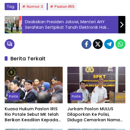
Tag:
Nomor 3
Paslon IRIS
Disaksikan Presiden Jokowi, Menteri AHY
Serahkan Sertipikat Tanah Elektronik Hak
Pakai untuk Istana Negara dan Istana
Garuda di IKN
Berita Terkait
Politik
Politik
Kuasa Hukum Paslon IRIS
Jurkam Paslon MULUS
Rio Potale Sebut MK telah
Dilaporkan Ke Polisi,
Berikan Keadilan Kepada
Diduga Cemarkan Nama
Prinsipal
Baik Ismet Mile