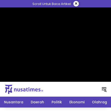
Langsung
×
Scroll Untuk Baca Artikel
ke
konten
Nusantara
Daerah
Politik
Ekonomi
Olahraga