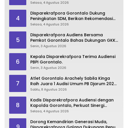
Pembangunan Bone Bolango
Selasa, 4 Agustus 2026
Disparekrafpora Gorontalo Dukung
4
Peningkatan SDM, Berikan Rekomendasi
Studi S3 bagi Pegawai
Selasa, 4 Agustus 2026
Disparekrafpora Audiens Bersama
5
Pemkot Gorontalo Bahas Dukungan GKK
2026
Senin, 3 Agustus 2026
Kepala Disparekrafpora Terima Audiensi
6
PBPI Gorontalo.
Senin, 3 Agustus 2026
Atlet Gorontalo Arachely Sabila Kinga
7
Raih Juara 1 Audisi Umum PB Djarum 2026
di Makassar
Sabtu, 8 Agustus 2026
Kadis Disparekrafpora Audiensi dengan
8
Kapolda Gorontalo, Perkuat Sinergi
Sukseskan Gorontalo Karnaval Karawo
Selasa, 4 Agustus 2026
2026
Dorong Kemandirian Generasi Muda,
9
Disparekrafpora Galang Dukungan Penuh