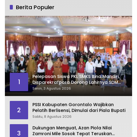
Berita Populer
Pelepasan Siswa PKL SMKS Bina Mandiri,
1
Disparekrafpora Dorong Lahirnya SDM
Pariwisata Unggul
Senin, 3 Agustus 2026
PSSI Kabupaten Gorontalo Wajibkan
2
Pelatih Berlisensi, Dimulai dari Piala Bupati
Sabtu, 8 Agustus 2026
Dukungan Menguat, Azan Piola Nilai
3
Zamroni Mile Sosok Tepat Teruskan