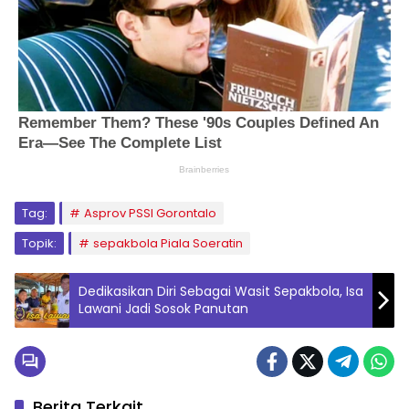
Tag:
Asprov PSSI Gorontalo
Topik:
sepakbola Piala Soeratin
Dedikasikan Diri Sebagai Wasit Sepakbola, Isa
Lawani Jadi Sosok Panutan
Berita Terkait