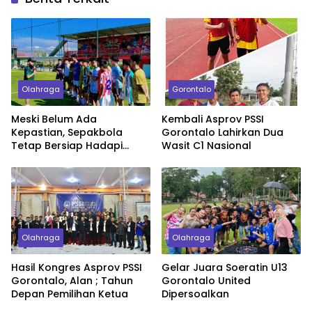
Olahraga
Gorontalo
Meski Belum Ada
Kembali Asprov PSSI
Kepastian, Sepakbola
Gorontalo Lahirkan Dua
Tetap Bersiap Hadapi
Wasit C1 Nasional
POPNAS 2025
Olahraga
Olahraga
Hasil Kongres Asprov PSSI
Gelar Juara Soeratin U13
Gorontalo, Alan ; Tahun
Gorontalo United
Depan Pemilihan Ketua
Dipersoalkan