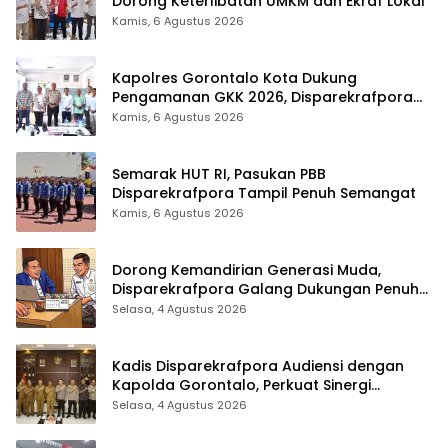
Dorong Keterlibatan UMKM dan Ekraf Lokal
Kamis, 6 Agustus 2026
Kapolres Gorontalo Kota Dukung
Pengamanan GKK 2026, Disparekrafpora
Perkuat Sinergi Lintas Sektor
Kamis, 6 Agustus 2026
Semarak HUT RI, Pasukan PBB
Disparekrafpora Tampil Penuh Semangat
Kamis, 6 Agustus 2026
Dorong Kemandirian Generasi Muda,
Disparekrafpora Galang Dukungan Penuh
Para Aleg Deprov
Selasa, 4 Agustus 2026
Kadis Disparekrafpora Audiensi dengan
Kapolda Gorontalo, Perkuat Sinergi
Sukseskan Gorontalo Karnaval Karawo
Selasa, 4 Agustus 2026
2026