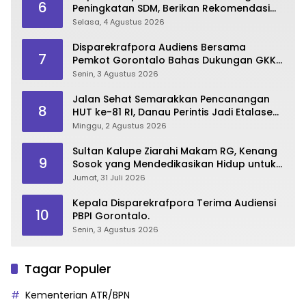
6
Peningkatan SDM, Berikan Rekomendasi
Studi S3 bagi Pegawai
Selasa, 4 Agustus 2026
Disparekrafpora Audiens Bersama
7
Pemkot Gorontalo Bahas Dukungan GKK
2026
Senin, 3 Agustus 2026
Jalan Sehat Semarakkan Pencanangan
8
HUT ke-81 RI, Danau Perintis Jadi Etalase
Wisata Gorontalo
Minggu, 2 Agustus 2026
Sultan Kalupe Ziarahi Makam RG, Kenang
9
Sosok yang Mendedikasikan Hidup untuk
Gorontalo
Jumat, 31 Juli 2026
Kepala Disparekrafpora Terima Audiensi
10
PBPI Gorontalo.
Senin, 3 Agustus 2026
Tagar Populer
Kementerian ATR/BPN