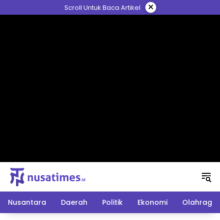
Langsung
×
Scroll Untuk Baca Artikel
ke
konten
Nusantara
Daerah
Politik
Ekonomi
Olahraga