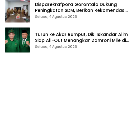
Disparekrafpora Gorontalo Dukung
Peningkatan SDM, Berikan Rekomendasi
Studi S3 bagi Pegawai
Selasa, 4 Agustus 2026
Turun ke Akar Rumput, Diki Iskandar Alim
Siap All-Out Menangkan Zamroni Mile di
Pilkada Bone Bolango
Selasa, 4 Agustus 2026