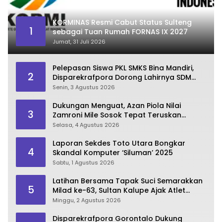
KORMINAS Resmi Cabut Status Sulteng
1
sebagai Tuan Rumah FORNAS IX 2027
Jumat, 31 Juli 2026
Pelepasan Siswa PKL SMKS Bina Mandiri,
2
Disparekrafpora Dorong Lahirnya SDM
Pariwisata Unggul
Senin, 3 Agustus 2026
Dukungan Menguat, Azan Piola Nilai
3
Zamroni Mile Sosok Tepat Teruskan
Pembangunan Bone Bolango
Selasa, 4 Agustus 2026
Laporan Sekdes Toto Utara Bongkar
4
Skandal Komputer ‘Siluman’ 2025
Sabtu, 1 Agustus 2026
Latihan Bersama Tapak Suci Semarakkan
5
Milad ke-63, Sultan Kalupe Ajak Atlet
Lestarikan Budaya Bela Diri
Minggu, 2 Agustus 2026
Disparekrafpora Gorontalo Dukung