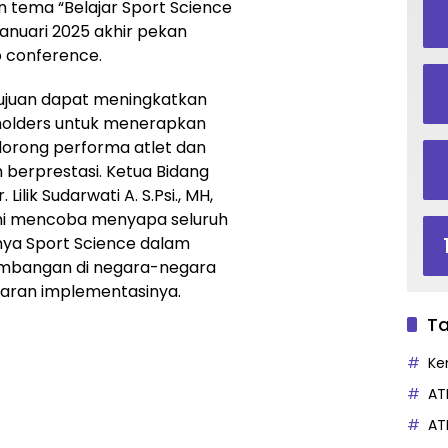
n tema “Belajar Sport Science
anuari 2025 akhir pekan
o conference.
tujuan dapat meningkatkan
holders untuk menerapkan
orong performa atlet dan
h berprestasi. Ketua Bidang
ilik Sudarwati A. S.Psi., MH,
ni mencoba menyapa seluruh
nya Sport Science dalam
embangan di negara-negara
aran implementasinya.
Ta
Ke
AT
AT