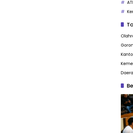
AT
Ke
To
Olahr
Goron
Kanto
Kemen
Daer
Be