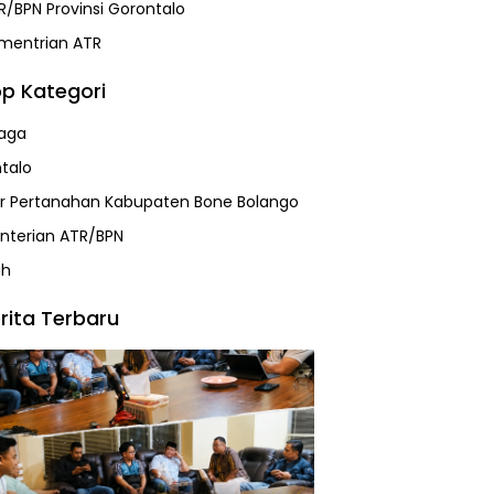
R/BPN Provinsi Gorontalo
mentrian ATR
p Kategori
aga
talo
r Pertanahan Kabupaten Bone Bolango
terian ATR/BPN
ah
rita Terbaru