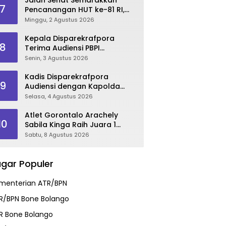
7
Pencanangan HUT ke-81 RI,
Danau Perintis Jadi Etalase
Minggu, 2 Agustus 2026
Wisata Gorontalo
Kepala Disparekrafpora
8
Terima Audiensi PBPI
Gorontalo.
Senin, 3 Agustus 2026
Kadis Disparekrafpora
9
Audiensi dengan Kapolda
Gorontalo, Perkuat Sinergi
Selasa, 4 Agustus 2026
Sukseskan Gorontalo
Karnaval Karawo 2026
Atlet Gorontalo Arachely
10
Sabila Kinga Raih Juara 1
Audisi Umum PB Djarum 2026
Sabtu, 8 Agustus 2026
di Makassar
gar Populer
menterian ATR/BPN
R/BPN Bone Bolango
R Bone Bolango