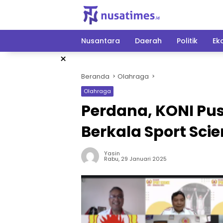
Langsung
ke
konten
Nusantara
Daerah
Politik
Ek
×
Beranda
Olahraga
Olahraga
Perdana, KONI Pu
Berkala Sport Sci
Yasin
Rabu, 29 Januari 2025