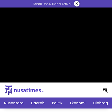
Langsung
×
Scroll Untuk Baca Artikel
ke
konten
Nusantara
Daerah
Politik
Ekonomi
Olahraga