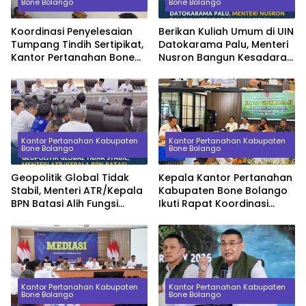
Bone Bolango
Bone Bolango
Koordinasi Penyelesaian
Berikan Kuliah Umum di UIN
Tumpang Tindih Sertipikat,
Datokarama Palu, Menteri
Kantor Pertanahan Bone
Nusron Bangun Kesadaran
Bolango Konsultasi ke
Mahasiswa tentang Nilai
Kanwil BPN Provinsi
Ekonomi Tanah
Gorontalo
Kantor Pertanahan Kabupaten
Kantor Pertanahan Kabupaten
Bone Bolango
Bone Bolango
Geopolitik Global Tidak
Kepala Kantor Pertanahan
Stabil, Menteri ATR/Kepala
Kabupaten Bone Bolango
BPN Batasi Alih Fungsi
Ikuti Rapat Koordinasi
Lahan Sawah demi
Percepatan Sertipikasi
Ketahanan Pangan
Aset Tanah Pemerintah
Daerah
Kantor Pertanahan Kabupaten
Kantor Pertanahan Kabupaten
Bone Bolango
Bone Bolango