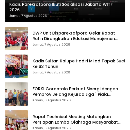
Kadis Parekrafpora Ikuti Sosialisasi Jakarta WITF
2026
Jumat, 7 Agustus 2026
DWP Unit Disparekrafpora Gelar Rapat
Rutin Dirangkaikan Edukasi Manajemen
Stres
Jumat, 7 Agustus 2026
Kadis Sultan Kalupe Hadiri Milad Tapak Suci
ke 63 Tahun
Jumat, 7 Agustus 2026
FORKI Gorontalo Perkuat Sinergi dengan
Pemprov Jelang Kejurda Liga 1 Piala
Gubernur 2026
Kamis, 6 Agustus 2026
Rapat Technical Meeting Matangkan
Persiapan Lomba Olahraga Masyarakat
Tingkat Provinsi Gorontalo
Kamis, 6 Agustus 2026