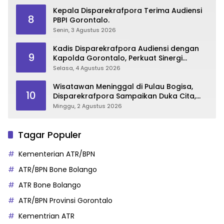
Kepala Disparekrafpora Terima Audiensi
8
PBPI Gorontalo.
Senin, 3 Agustus 2026
Kadis Disparekrafpora Audiensi dengan
9
Kapolda Gorontalo, Perkuat Sinergi
Sukseskan Gorontalo Karnaval Karawo
Selasa, 4 Agustus 2026
2026
Wisatawan Meninggal di Pulau Bogisa,
10
Disparekrafpora Sampaikan Duka Cita,
Imbau Utamakan Keselamatan
Minggu, 2 Agustus 2026
Tagar Populer
Kementerian ATR/BPN
ATR/BPN Bone Bolango
ATR Bone Bolango
ATR/BPN Provinsi Gorontalo
Kementrian ATR