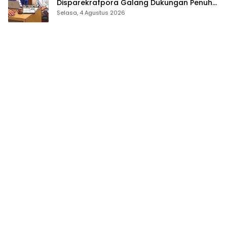
Disparekrafpora Galang Dukungan Penuh
Para Aleg Deprov
Selasa, 4 Agustus 2026