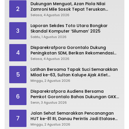
Dukungan Menguat, Azan Piola Nilai
2
Zamroni Mile Sosok Tepat Teruskan
Pembangunan Bone Bolango
Selasa, 4 Agustus 2026
Laporan Sekdes Toto Utara Bongkar
3
Skandal Komputer ‘Siluman’ 2025
Sabtu, 1 Agustus 2026
Disparekrafpora Gorontalo Dukung
4
Peningkatan SDM, Berikan Rekomendasi
Studi S3 bagi Pegawai
Selasa, 4 Agustus 2026
Latihan Bersama Tapak Suci Semarakkan
5
Milad ke-63, Sultan Kalupe Ajak Atlet
Lestarikan Budaya Bela Diri
Minggu, 2 Agustus 2026
Disparekrafpora Audiens Bersama
6
Pemkot Gorontalo Bahas Dukungan GKK
2026
Senin, 3 Agustus 2026
Jalan Sehat Semarakkan Pencanangan
7
HUT ke-81 RI, Danau Perintis Jadi Etalase
Wisata Gorontalo
Minggu, 2 Agustus 2026