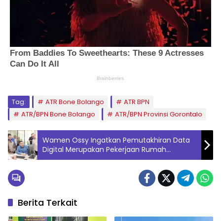
Tag:
ATR Bone Bolango
ATR BPN
ATR/BPN Bone Bolango
ATR/BPN Provinsi Gorontalo
Wamen Ossy Ingatkan Pemutakhiran Data
Digital Merupakan Pekerjaan Rumah
Bersama
Berita Terkait