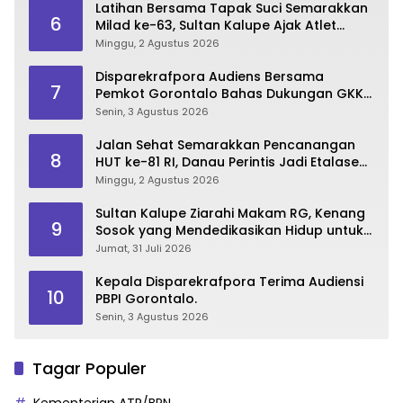
Latihan Bersama Tapak Suci Semarakkan
6
Milad ke-63, Sultan Kalupe Ajak Atlet
Lestarikan Budaya Bela Diri
Minggu, 2 Agustus 2026
Disparekrafpora Audiens Bersama
7
Pemkot Gorontalo Bahas Dukungan GKK
2026
Senin, 3 Agustus 2026
Jalan Sehat Semarakkan Pencanangan
8
HUT ke-81 RI, Danau Perintis Jadi Etalase
Wisata Gorontalo
Minggu, 2 Agustus 2026
Sultan Kalupe Ziarahi Makam RG, Kenang
9
Sosok yang Mendedikasikan Hidup untuk
Gorontalo
Jumat, 31 Juli 2026
Kepala Disparekrafpora Terima Audiensi
10
PBPI Gorontalo.
Senin, 3 Agustus 2026
Tagar Populer
Kementerian ATR/BPN