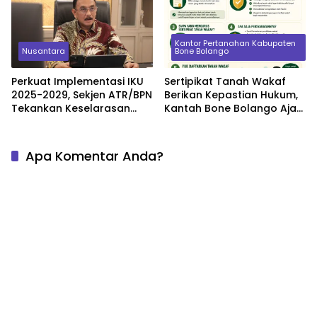
Kantor Pertanahan Kabupaten
Nusantara
Bone Bolango
Perkuat Implementasi IKU
Sertipikat Tanah Wakaf
2025-2029, Sekjen ATR/BPN
Berikan Kepastian Hukum,
Tekankan Keselarasan
Kantah Bone Bolango Ajak
Indikator Kinerja Pusat dan
Masyarakat Segera
Daerah
Daftarkan Aset Wakaf
Apa Komentar Anda?