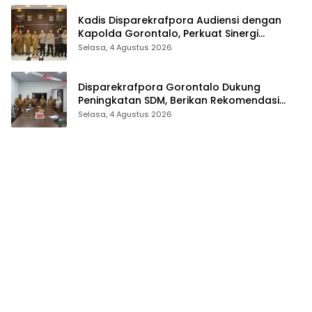
Kadis Disparekrafpora Audiensi dengan
Kapolda Gorontalo, Perkuat Sinergi
Sukseskan Gorontalo Karnaval Karawo
Selasa, 4 Agustus 2026
2026
Disparekrafpora Gorontalo Dukung
Peningkatan SDM, Berikan Rekomendasi
Studi S3 bagi Pegawai
Selasa, 4 Agustus 2026