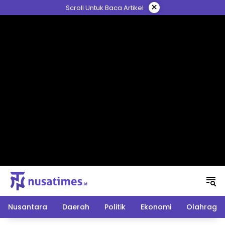
Langsung
×
Scroll Untuk Baca Artikel
ke
konten
Nusantara
Daerah
Politik
Ekonomi
Olahraga