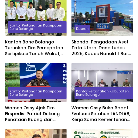
Kantor Pertanahan Kabupaten
Bone Bolango
Daerah
Kantah Bone Bolango
Skandal Pengadaan Aset
Turunkan Tim Percepatan
Toto Utara: Dana Ludes
Sertipikasi Tanah Wakaf,
2025, Kades Nonaktif Baru
Sinkronkan Data dengan
Serahkan Barang Beda
KUA
Spesifikasi di 2026
Kantor Pertanahan Kabupaten
Kantor Pertanahan Kabupaten
Bone Bolango
Bone Bolango
Wamen Ossy Ajak Tim
Wamen Ossy Buka Rapat
Ekspedisi Patriot Dukung
Evaluasi Setahun LANDLAB,
Penataan Ruang dan
Kerja Sama Kementerian
Pendataan Masalah
ATR/BPN Bersama JICA
Pertanahan di Kawasan
Transmigrasi