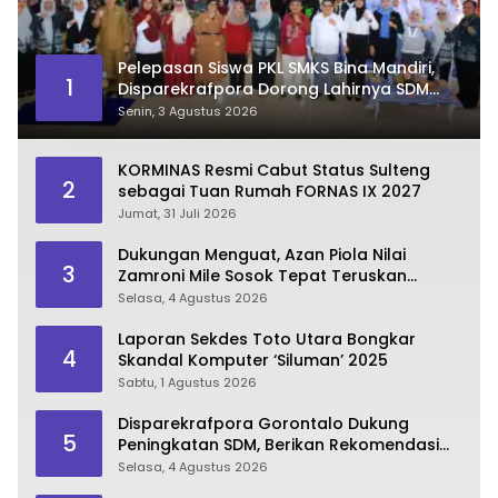
Pelepasan Siswa PKL SMKS Bina Mandiri,
1
Disparekrafpora Dorong Lahirnya SDM
Pariwisata Unggul
Senin, 3 Agustus 2026
KORMINAS Resmi Cabut Status Sulteng
2
sebagai Tuan Rumah FORNAS IX 2027
Jumat, 31 Juli 2026
Dukungan Menguat, Azan Piola Nilai
3
Zamroni Mile Sosok Tepat Teruskan
Pembangunan Bone Bolango
Selasa, 4 Agustus 2026
Laporan Sekdes Toto Utara Bongkar
4
Skandal Komputer ‘Siluman’ 2025
Sabtu, 1 Agustus 2026
Disparekrafpora Gorontalo Dukung
5
Peningkatan SDM, Berikan Rekomendasi
Studi S3 bagi Pegawai
Selasa, 4 Agustus 2026