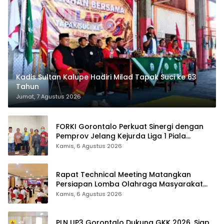
Kadis Sultan Kalupe Hadiri Milad Tapak Suci ke 63
Tahun
Jumat, 7 Agustus 2026
FORKI Gorontalo Perkuat Sinergi dengan
Pemprov Jelang Kejurda Liga 1 Piala
Gubernur 2026
Kamis, 6 Agustus 2026
Rapat Technical Meeting Matangkan
Persiapan Lomba Olahraga Masyarakat
Tingkat Provinsi Gorontalo
Kamis, 6 Agustus 2026
PLN UP3 Gorontalo Dukung GKK 2026, Siap