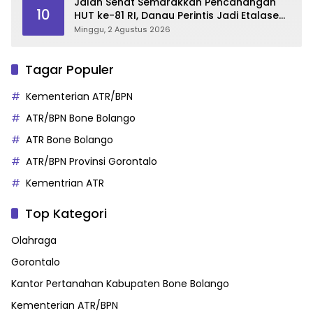
Jalan Sehat Semarakkan Pencanangan
10
HUT ke-81 RI, Danau Perintis Jadi Etalase
Wisata Gorontalo
Minggu, 2 Agustus 2026
Tagar Populer
Kementerian ATR/BPN
ATR/BPN Bone Bolango
ATR Bone Bolango
ATR/BPN Provinsi Gorontalo
Kementrian ATR
Top Kategori
Olahraga
Gorontalo
Kantor Pertanahan Kabupaten Bone Bolango
Kementerian ATR/BPN