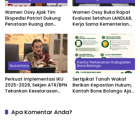
Wamen Ossy Ajak Tim
Wamen Ossy Buka Rapat
Ekspedisi Patriot Dukung
Evaluasi Setahun LANDLAB,
Penataan Ruang dan
Kerja Sama Kementerian
Pendataan Masalah
ATR/BPN Bersama JICA
Pertanahan di Kawasan
Transmigrasi
Kantor Pertanahan Kabupaten
Nusantara
Bone Bolango
Perkuat Implementasi IKU
Sertipikat Tanah Wakaf
2025-2029, Sekjen ATR/BPN
Berikan Kepastian Hukum,
Tekankan Keselarasan
Kantah Bone Bolango Ajak
Indikator Kinerja Pusat dan
Masyarakat Segera
Daerah
Daftarkan Aset Wakaf
Apa Komentar Anda?