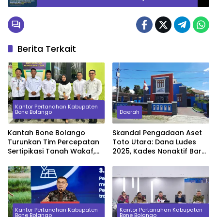
Perkuat Tata Kelola Pertanahan
Berita Terkait
Kantor Pertanahan Kabupaten
Bone Bolango
Daerah
Kantah Bone Bolango
Skandal Pengadaan Aset
Turunkan Tim Percepatan
Toto Utara: Dana Ludes
Sertipikasi Tanah Wakaf,
2025, Kades Nonaktif Baru
Sinkronkan Data dengan
Serahkan Barang Beda
KUA
Spesifikasi di 2026
Kantor Pertanahan Kabupaten
Kantor Pertanahan Kabupaten
Bone Bolango
Bone Bolango