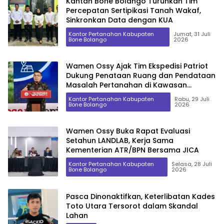
Kantah Bone Bolango Turunkan Tim
Percepatan Sertipikasi Tanah Wakaf,
Sinkronkan Data dengan KUA
Kantor Pertanahan Kabupaten
Jumat, 31 Juli
Bone Bolango
2026
Wamen Ossy Ajak Tim Ekspedisi Patriot
Dukung Penataan Ruang dan Pendataan
Masalah Pertanahan di Kawasan
Transmigrasi
Kantor Pertanahan Kabupaten
Rabu, 29 Juli
Bone Bolango
2026
Wamen Ossy Buka Rapat Evaluasi
Setahun LANDLAB, Kerja Sama
Kementerian ATR/BPN Bersama JICA
Kantor Pertanahan Kabupaten
Selasa, 28 Juli
Bone Bolango
2026
Pasca Dinonaktifkan, Keterlibatan Kades
Toto Utara Tersorot dalam Skandal
Lahan