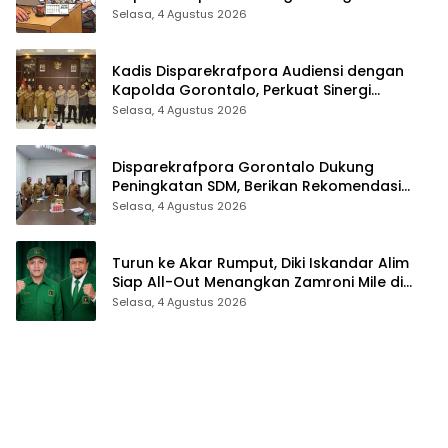
Para Aleg Deprov
Selasa, 4 Agustus 2026
Kadis Disparekrafpora Audiensi dengan
Kapolda Gorontalo, Perkuat Sinergi
Sukseskan Gorontalo Karnaval Karawo
Selasa, 4 Agustus 2026
2026
Disparekrafpora Gorontalo Dukung
Peningkatan SDM, Berikan Rekomendasi
Studi S3 bagi Pegawai
Selasa, 4 Agustus 2026
Turun ke Akar Rumput, Diki Iskandar Alim
Siap All-Out Menangkan Zamroni Mile di
Pilkada Bone Bolango
Selasa, 4 Agustus 2026