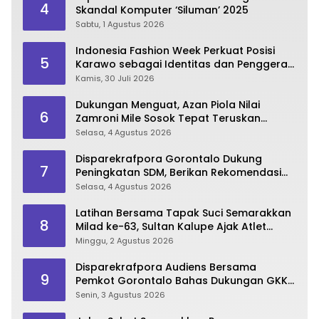
4
Skandal Komputer ‘Siluman’ 2025
Sabtu, 1 Agustus 2026
Indonesia Fashion Week Perkuat Posisi
5
Karawo sebagai Identitas dan Penggerak
Ekonomi Kreatif Gorontalo
Kamis, 30 Juli 2026
Dukungan Menguat, Azan Piola Nilai
6
Zamroni Mile Sosok Tepat Teruskan
Pembangunan Bone Bolango
Selasa, 4 Agustus 2026
Disparekrafpora Gorontalo Dukung
7
Peningkatan SDM, Berikan Rekomendasi
Studi S3 bagi Pegawai
Selasa, 4 Agustus 2026
Latihan Bersama Tapak Suci Semarakkan
8
Milad ke-63, Sultan Kalupe Ajak Atlet
Lestarikan Budaya Bela Diri
Minggu, 2 Agustus 2026
Disparekrafpora Audiens Bersama
9
Pemkot Gorontalo Bahas Dukungan GKK
2026
Senin, 3 Agustus 2026