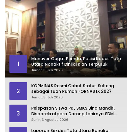
Manuver Gugat Pemda, Posisi Kades Toto
1
Utara Nonaktif Dinilai Kian Terpuruk
Jumat, 31 Juli 2026
KORMINAS Resmi Cabut Status Sulteng
2
sebagai Tuan Rumah FORNAS IX 2027
Jumat, 31 Juli 2026
Pelepasan Siswa PKL SMKS Bina Mandiri,
3
Disparekrafpora Dorong Lahirnya SDM
Pariwisata Unggul
Senin, 3 Agustus 2026
Laporan Sekdes Toto Utara Bongkar