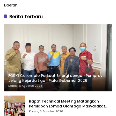
Daerah
Berita Terbaru
FORKI Gorontalo Perkuat Sinergi dengan Pemprov
Jelang Kejurda Liga 1 Piala Gubernur 2026
Kamis, 6 Agustus 2026
Rapat Technical Meeting Matangkan
Persiapan Lomba Olahraga Masyarakat
Tingkat Provinsi Gorontalo
Kamis, 6 Agustus 2026