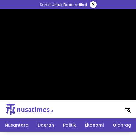
Langsung
×
Scroll Untuk Baca Artikel
ke
konten
Nusantara
Daerah
Politik
Ekonomi
Olahraga