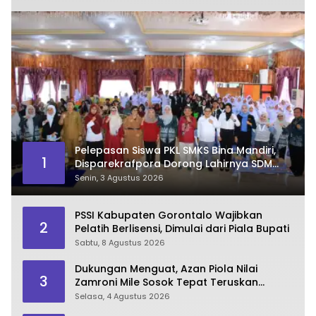
Pelepasan Siswa PKL SMKS Bina Mandiri,
1
Disparekrafpora Dorong Lahirnya SDM
Pariwisata Unggul
Senin, 3 Agustus 2026
PSSI Kabupaten Gorontalo Wajibkan
2
Pelatih Berlisensi, Dimulai dari Piala Bupati
Sabtu, 8 Agustus 2026
Dukungan Menguat, Azan Piola Nilai
3
Zamroni Mile Sosok Tepat Teruskan
Pembangunan Bone Bolango
Selasa, 4 Agustus 2026