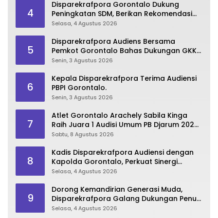
Disparekrafpora Gorontalo Dukung
4
Peningkatan SDM, Berikan Rekomendasi
Studi S3 bagi Pegawai
Selasa, 4 Agustus 2026
Disparekrafpora Audiens Bersama
5
Pemkot Gorontalo Bahas Dukungan GKK
2026
Senin, 3 Agustus 2026
Kepala Disparekrafpora Terima Audiensi
6
PBPI Gorontalo.
Senin, 3 Agustus 2026
Atlet Gorontalo Arachely Sabila Kinga
7
Raih Juara 1 Audisi Umum PB Djarum 2026
di Makassar
Sabtu, 8 Agustus 2026
Kadis Disparekrafpora Audiensi dengan
8
Kapolda Gorontalo, Perkuat Sinergi
Sukseskan Gorontalo Karnaval Karawo
Selasa, 4 Agustus 2026
2026
Dorong Kemandirian Generasi Muda,
9
Disparekrafpora Galang Dukungan Penuh
Para Aleg Deprov
Selasa, 4 Agustus 2026