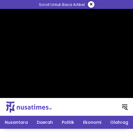
Langsung
×
Scroll Untuk Baca Artikel
ke
konten
Nusantara
Daerah
Politik
Ekonomi
Olahraga