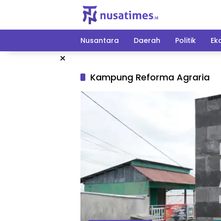
Langsung
ke
konten
Nusantara
Daerah
Politik
Ek
×
Kampung Reforma Agraria