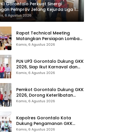
KI Gorontalo Perkuat Sinergi
gan Pemprov Jelang Kejurda Liga 1
la Gubernur 2026
is, 6 Agustus 2026
Rapat Technical Meeting
Matangkan Persiapan Lomba
Olahraga Masyarakat Tingkat
Kamis, 6 Agustus 2026
Provinsi Gorontalo
PLN UP3 Gorontalo Dukung GKK
2026, Siap Ikut Karnaval dan
Pastikan Ketersediaan Listrik
Kamis, 6 Agustus 2026
Pemkot Gorontalo Dukung GKK
2026, Dorong Keterlibatan
UMKM dan Ekraf Lokal
Kamis, 6 Agustus 2026
Kapolres Gorontalo Kota
Dukung Pengamanan GKK
2026, Disparekrafpora Perkuat
Kamis, 6 Agustus 2026