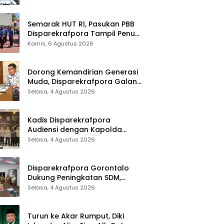
Sinergi Lintas Sektor
Semarak HUT RI, Pasukan PBB
Disparekrafpora Tampil Penuh
Semangat
Kamis, 6 Agustus 2026
Dorong Kemandirian Generasi
Muda, Disparekrafpora Galang
Dukungan Penuh Para Aleg
Selasa, 4 Agustus 2026
Deprov
Kadis Disparekrafpora
Audiensi dengan Kapolda
Gorontalo, Perkuat Sinergi
Selasa, 4 Agustus 2026
Sukseskan Gorontalo Karnaval
Karawo 2026
Disparekrafpora Gorontalo
Dukung Peningkatan SDM,
Berikan Rekomendasi Studi S3
Selasa, 4 Agustus 2026
bagi Pegawai
Turun ke Akar Rumput, Diki