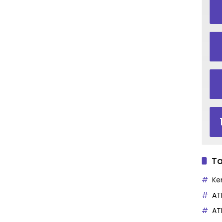
Ta
Ke
AT
AT