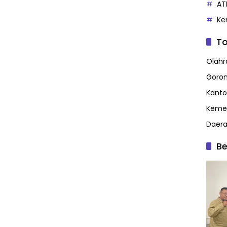
AT
Ke
To
Olahr
Goron
Kanto
Kemen
Daer
Be