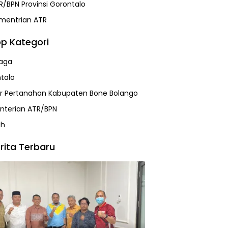
R/BPN Provinsi Gorontalo
mentrian ATR
p Kategori
aga
talo
r Pertanahan Kabupaten Bone Bolango
terian ATR/BPN
ah
rita Terbaru