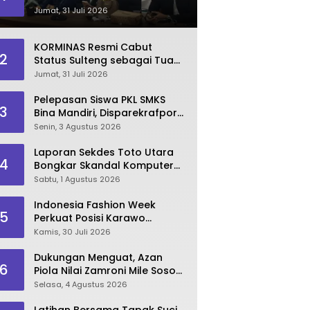
Dinilai Kian Terpuruk
Jumat, 31 Juli 2026
KORMINAS Resmi Cabut
2
Status Sulteng sebagai Tuan
Rumah FORNAS IX 2027
Jumat, 31 Juli 2026
Pelepasan Siswa PKL SMKS
3
Bina Mandiri, Disparekrafpora
Dorong Lahirnya SDM
Senin, 3 Agustus 2026
Pariwisata Unggul
Laporan Sekdes Toto Utara
4
Bongkar Skandal Komputer
‘Siluman’ 2025
Sabtu, 1 Agustus 2026
Indonesia Fashion Week
5
Perkuat Posisi Karawo
sebagai Identitas dan
Kamis, 30 Juli 2026
Penggerak Ekonomi Kreatif
Gorontalo
Dukungan Menguat, Azan
6
Piola Nilai Zamroni Mile Sosok
Tepat Teruskan
Selasa, 4 Agustus 2026
Pembangunan Bone Bolango
Latihan Bersama Tapak Suci