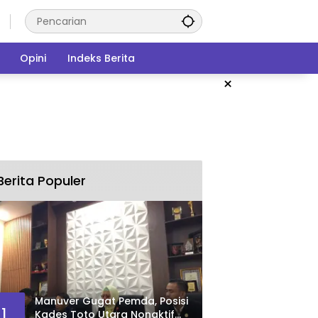
Opini
Indeks Berita
×
Berita Populer
Manuver Gugat Pemda, Posisi
1
Kades Toto Utara Nonaktif