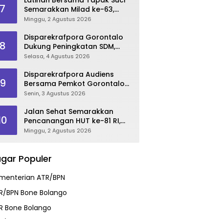
7
Semarakkan Milad ke-63,
Sultan Kalupe Ajak Atlet
Minggu, 2 Agustus 2026
Lestarikan Budaya Bela Diri
Disparekrafpora Gorontalo
8
Dukung Peningkatan SDM,
Berikan Rekomendasi Studi S3
Selasa, 4 Agustus 2026
bagi Pegawai
Disparekrafpora Audiens
9
Bersama Pemkot Gorontalo
Bahas Dukungan GKK 2026
Senin, 3 Agustus 2026
Jalan Sehat Semarakkan
10
Pencanangan HUT ke-81 RI,
Danau Perintis Jadi Etalase
Minggu, 2 Agustus 2026
Wisata Gorontalo
gar Populer
menterian ATR/BPN
R/BPN Bone Bolango
R Bone Bolango