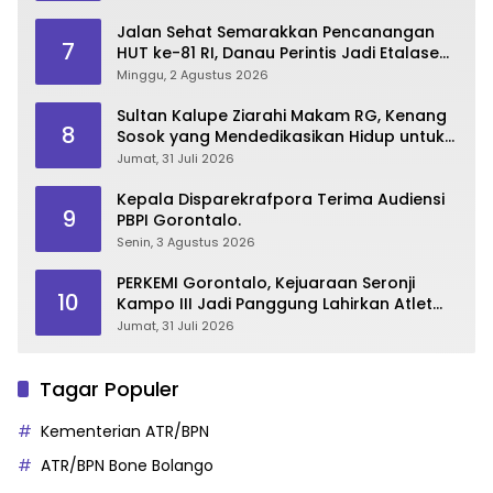
Jalan Sehat Semarakkan Pencanangan
7
HUT ke-81 RI, Danau Perintis Jadi Etalase
Wisata Gorontalo
Minggu, 2 Agustus 2026
Sultan Kalupe Ziarahi Makam RG, Kenang
8
Sosok yang Mendedikasikan Hidup untuk
Gorontalo
Jumat, 31 Juli 2026
Kepala Disparekrafpora Terima Audiensi
9
PBPI Gorontalo.
Senin, 3 Agustus 2026
PERKEMI Gorontalo, Kejuaraan Seronji
10
Kampo III Jadi Panggung Lahirkan Atlet
Berprestasi
Jumat, 31 Juli 2026
Tagar Populer
Kementerian ATR/BPN
ATR/BPN Bone Bolango