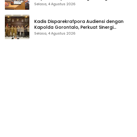
Para Aleg Deprov
Selasa, 4 Agustus 2026
Kadis Disparekrafpora Audiensi dengan
Kapolda Gorontalo, Perkuat Sinergi
Sukseskan Gorontalo Karnaval Karawo
Selasa, 4 Agustus 2026
2026