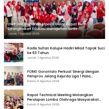
DWP Unit Disparekrafpora Gelar Rapat Rutin
Dirangkaikan Edukasi Manajemen Stres
Jumat, 7 Agustus 2026
Kadis Sultan Kalupe Hadiri Milad Tapak Suci
ke 63 Tahun
Jumat, 7 Agustus 2026
FORKI Gorontalo Perkuat Sinergi dengan
Pemprov Jelang Kejurda Liga 1 Piala
Gubernur 2026
Kamis, 6 Agustus 2026
Rapat Technical Meeting Matangkan
Persiapan Lomba Olahraga Masyarakat
Tingkat Provinsi Gorontalo
Kamis, 6 Agustus 2026