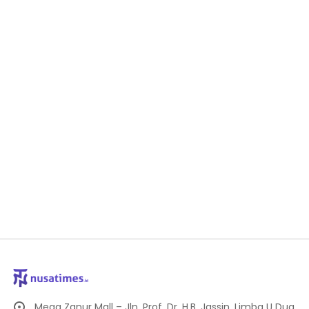
Mega Zanur Mall – Jln. Prof. Dr. H.B. Jassin, Limba U Dua,