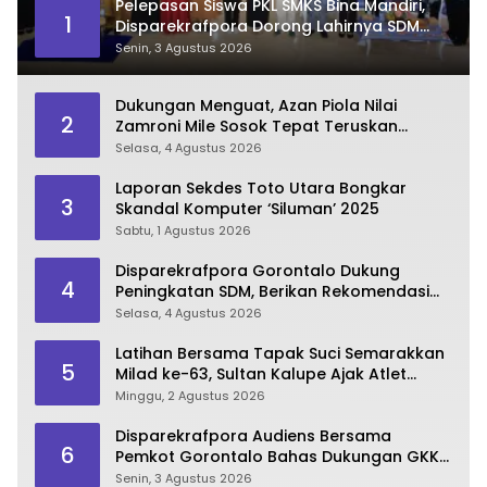
Pelepasan Siswa PKL SMKS Bina Mandiri,
1
Disparekrafpora Dorong Lahirnya SDM
Pariwisata Unggul
Senin, 3 Agustus 2026
Dukungan Menguat, Azan Piola Nilai
2
Zamroni Mile Sosok Tepat Teruskan
Pembangunan Bone Bolango
Selasa, 4 Agustus 2026
Laporan Sekdes Toto Utara Bongkar
3
Skandal Komputer ‘Siluman’ 2025
Sabtu, 1 Agustus 2026
Disparekrafpora Gorontalo Dukung
4
Peningkatan SDM, Berikan Rekomendasi
Studi S3 bagi Pegawai
Selasa, 4 Agustus 2026
Latihan Bersama Tapak Suci Semarakkan
5
Milad ke-63, Sultan Kalupe Ajak Atlet
Lestarikan Budaya Bela Diri
Minggu, 2 Agustus 2026
Disparekrafpora Audiens Bersama
6
Pemkot Gorontalo Bahas Dukungan GKK
2026
Senin, 3 Agustus 2026