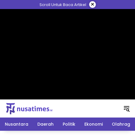
Langsung
×
Scroll Untuk Baca Artikel
ke
konten
Nusantara
Daerah
Politik
Ekonomi
Olahraga