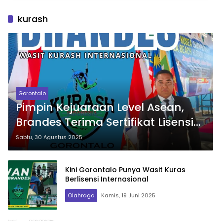
kurash
Gorontalo
Pimpin Kejuaraan Level Asean,
Brandes Terima Sertifikat Lisensi
Wasit Internasional
Sabtu, 30 Agustus 2025
Kini Gorontalo Punya Wasit Kuras
Berlisensi Internasional
Olahraga
Kamis, 19 Juni 2025