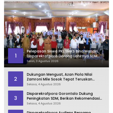
Pelepasan Siswa PKL SMKS Bina Mandiri,
1
Disparekrafpora Dorong Lahirnya SDM
Pariwisata Unggul
Senin, 3 Agustus 2026
Dukungan Menguat, Azan Piola Nilai
2
Zamroni Mile Sosok Tepat Teruskan
Pembangunan Bone Bolango
Selasa, 4 Agustus 2026
Disparekrafpora Gorontalo Dukung
3
Peningkatan SDM, Berikan Rekomendasi
Studi S3 bagi Pegawai
Selasa, 4 Agustus 2026
Disparekrafpora Audiens Bersama