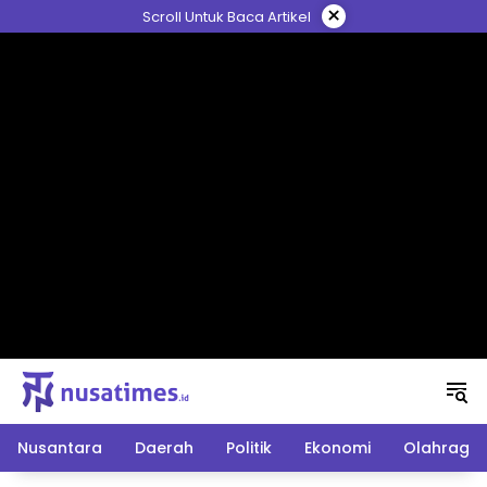
Langsung
×
Scroll Untuk Baca Artikel
ke
konten
Nusantara
Daerah
Politik
Ekonomi
Olahraga