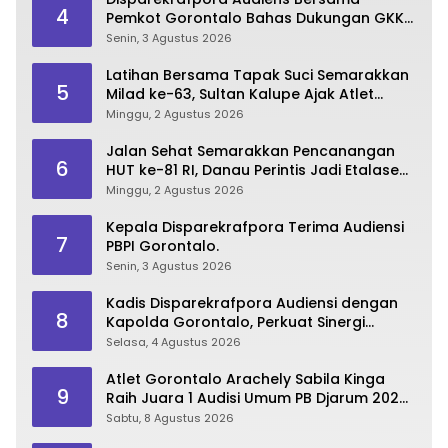
4
Pemkot Gorontalo Bahas Dukungan GKK
2026
Senin, 3 Agustus 2026
Latihan Bersama Tapak Suci Semarakkan
5
Milad ke-63, Sultan Kalupe Ajak Atlet
Lestarikan Budaya Bela Diri
Minggu, 2 Agustus 2026
Jalan Sehat Semarakkan Pencanangan
6
HUT ke-81 RI, Danau Perintis Jadi Etalase
Wisata Gorontalo
Minggu, 2 Agustus 2026
Kepala Disparekrafpora Terima Audiensi
7
PBPI Gorontalo.
Senin, 3 Agustus 2026
Kadis Disparekrafpora Audiensi dengan
8
Kapolda Gorontalo, Perkuat Sinergi
Sukseskan Gorontalo Karnaval Karawo
Selasa, 4 Agustus 2026
2026
Atlet Gorontalo Arachely Sabila Kinga
9
Raih Juara 1 Audisi Umum PB Djarum 2026
di Makassar
Sabtu, 8 Agustus 2026