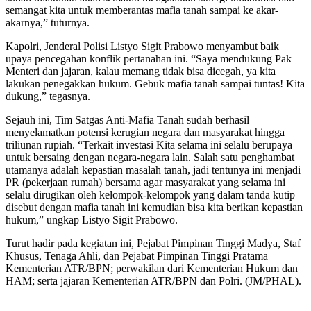
semangat kita untuk memberantas mafia tanah sampai ke akar-
akarnya,” tuturnya.
Kapolri, Jenderal Polisi Listyo Sigit Prabowo menyambut baik
upaya pencegahan konflik pertanahan ini. “Saya mendukung Pak
Menteri dan jajaran, kalau memang tidak bisa dicegah, ya kita
lakukan penegakkan hukum. Gebuk mafia tanah sampai tuntas! Kita
dukung,” tegasnya.
Sejauh ini, Tim Satgas Anti-Mafia Tanah sudah berhasil
menyelamatkan potensi kerugian negara dan masyarakat hingga
triliunan rupiah. “Terkait investasi Kita selama ini selalu berupaya
untuk bersaing dengan negara-negara lain. Salah satu penghambat
utamanya adalah kepastian masalah tanah, jadi tentunya ini menjadi
PR (pekerjaan rumah) bersama agar masyarakat yang selama ini
selalu dirugikan oleh kelompok-kelompok yang dalam tanda kutip
disebut dengan mafia tanah ini kemudian bisa kita berikan kepastian
hukum,” ungkap Listyo Sigit Prabowo.
Turut hadir pada kegiatan ini, Pejabat Pimpinan Tinggi Madya, Staf
Khusus, Tenaga Ahli, dan Pejabat Pimpinan Tinggi Pratama
Kementerian ATR/BPN; perwakilan dari Kementerian Hukum dan
HAM; serta jajaran Kementerian ATR/BPN dan Polri. (JM/PHAL).