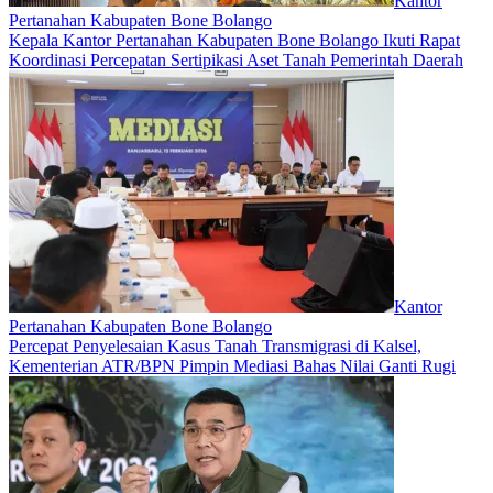
Kantor
Pertanahan Kabupaten Bone Bolango
Kepala Kantor Pertanahan Kabupaten Bone Bolango Ikuti Rapat
Koordinasi Percepatan Sertipikasi Aset Tanah Pemerintah Daerah
Kantor
Pertanahan Kabupaten Bone Bolango
Percepat Penyelesaian Kasus Tanah Transmigrasi di Kalsel,
Kementerian ATR/BPN Pimpin Mediasi Bahas Nilai Ganti Rugi