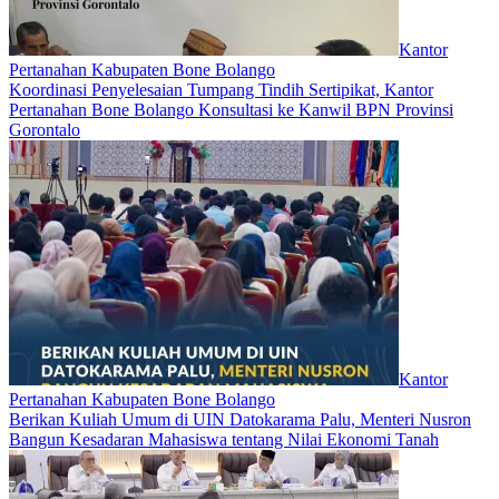
Kantor
Pertanahan Kabupaten Bone Bolango
Koordinasi Penyelesaian Tumpang Tindih Sertipikat, Kantor
Pertanahan Bone Bolango Konsultasi ke Kanwil BPN Provinsi
Gorontalo
Kantor
Pertanahan Kabupaten Bone Bolango
Berikan Kuliah Umum di UIN Datokarama Palu, Menteri Nusron
Bangun Kesadaran Mahasiswa tentang Nilai Ekonomi Tanah