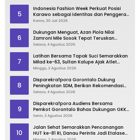
Indonesia Fashion Week Perkuat Posisi
5
Karawo sebagai Identitas dan Penggerak
Ekonomi Kreatif Gorontalo
Kamis, 30 Juli 2026
Dukungan Menguat, Azan Piola Nilai
6
Zamroni Mile Sosok Tepat Teruskan
Pembangunan Bone Bolango
Selasa, 4 Agustus 2026
Latihan Bersama Tapak Suci Semarakkan
7
Milad ke-63, Sultan Kalupe Ajak Atlet
Lestarikan Budaya Bela Diri
Minggu, 2 Agustus 2026
Disparekrafpora Gorontalo Dukung
8
Peningkatan SDM, Berikan Rekomendasi
Studi S3 bagi Pegawai
Selasa, 4 Agustus 2026
Disparekrafpora Audiens Bersama
9
Pemkot Gorontalo Bahas Dukungan GKK
2026
Senin, 3 Agustus 2026
Jalan Sehat Semarakkan Pencanangan
10
HUT ke-81 RI, Danau Perintis Jadi Etalase
Wisata Gorontalo
Minggu, 2 Agustus 2026