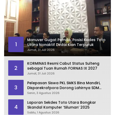
Manuver Gugat Pemda, Posisi Kades Toto
1
Utara Nonaktif Dinilai Kian Terpuruk
Jumat, 31 Juli 2026
KORMINAS Resmi Cabut Status Sulteng
2
sebagai Tuan Rumah FORNAS IX 2027
Jumat, 31 Juli 2026
Pelepasan Siswa PKL SMKS Bina Mandiri,
3
Disparekrafpora Dorong Lahirnya SDM
Pariwisata Unggul
Senin, 3 Agustus 2026
Laporan Sekdes Toto Utara Bongkar
4
Skandal Komputer ‘Siluman’ 2025
Sabtu, 1 Agustus 2026