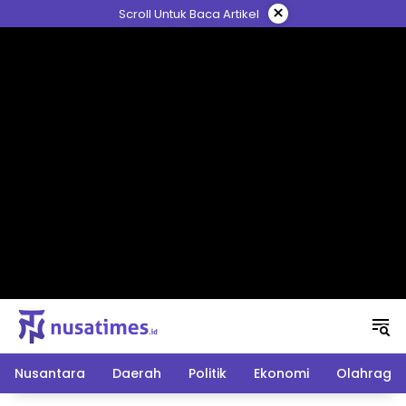
Langsung
×
Scroll Untuk Baca Artikel
ke
konten
Nusantara
Daerah
Politik
Ekonomi
Olahraga