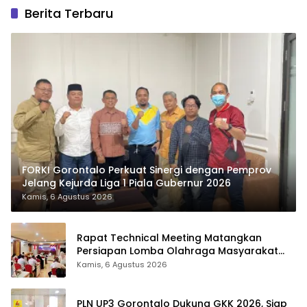
Berita Terbaru
FORKI Gorontalo Perkuat Sinergi dengan Pemprov
Jelang Kejurda Liga 1 Piala Gubernur 2026
Kamis, 6 Agustus 2026
Rapat Technical Meeting Matangkan
Persiapan Lomba Olahraga Masyarakat
Tingkat Provinsi Gorontalo
Kamis, 6 Agustus 2026
PLN UP3 Gorontalo Dukung GKK 2026, Siap