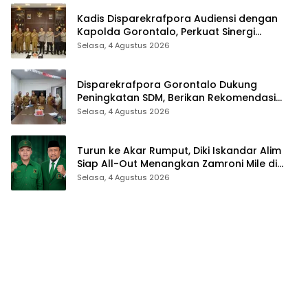
Kadis Disparekrafpora Audiensi dengan
Kapolda Gorontalo, Perkuat Sinergi
Sukseskan Gorontalo Karnaval Karawo
Selasa, 4 Agustus 2026
2026
Disparekrafpora Gorontalo Dukung
Peningkatan SDM, Berikan Rekomendasi
Studi S3 bagi Pegawai
Selasa, 4 Agustus 2026
Turun ke Akar Rumput, Diki Iskandar Alim
Siap All-Out Menangkan Zamroni Mile di
Pilkada Bone Bolango
Selasa, 4 Agustus 2026