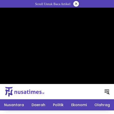
Langsung
×
Scroll Untuk Baca Artikel
ke
konten
Nusantara
Daerah
Politik
Ekonomi
Olahraga