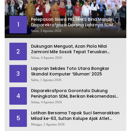
Pelepasan Siswa PKL SMKS Bina Mandiri,
1
Disparekrafpora Dorong Lahirnya SDM
Pariwisata Unggul
Senin, 3 Agustus 2026
Dukungan Menguat, Azan Piola Nilai
2
Zamroni Mile Sosok Tepat Teruskan
Pembangunan Bone Bolango
Selasa, 4 Agustus 2026
Laporan Sekdes Toto Utara Bongkar
3
Skandal Komputer ‘Siluman’ 2025
Sabtu, 1 Agustus 2026
Disparekrafpora Gorontalo Dukung
4
Peningkatan SDM, Berikan Rekomendasi
Studi S3 bagi Pegawai
Selasa, 4 Agustus 2026
Latihan Bersama Tapak Suci Semarakkan
5
Milad ke-63, Sultan Kalupe Ajak Atlet
Lestarikan Budaya Bela Diri
Minggu, 2 Agustus 2026