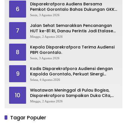
Disparekrafpora Audiens Bersama
6
Pemkot Gorontalo Bahas Dukungan GKK
2026
Senin, 3 Agustus 2026
Jalan Sehat Semarakkan Pencanangan
7
HUT ke-81 RI, Danau Perintis Jadi Etalase
Wisata Gorontalo
Minggu, 2 Agustus 2026
Kepala Disparekrafpora Terima Audiensi
8
PBPI Gorontalo.
Senin, 3 Agustus 2026
Kadis Disparekrafpora Audiensi dengan
9
Kapolda Gorontalo, Perkuat Sinergi
Sukseskan Gorontalo Karnaval Karawo
Selasa, 4 Agustus 2026
2026
Wisatawan Meninggal di Pulau Bogisa,
10
Disparekrafpora Sampaikan Duka Cita,
Imbau Utamakan Keselamatan
Minggu, 2 Agustus 2026
Tagar Populer