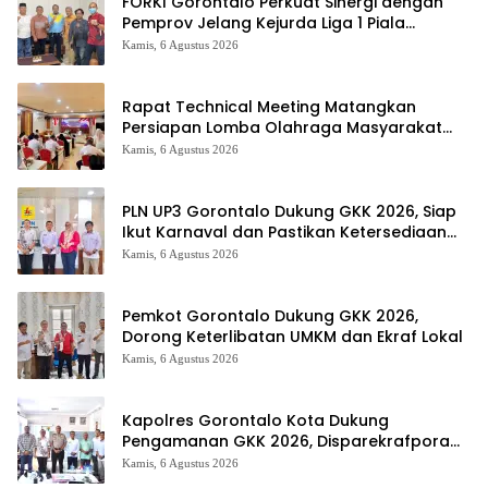
FORKI Gorontalo Perkuat Sinergi dengan
Pemprov Jelang Kejurda Liga 1 Piala
Gubernur 2026
Kamis, 6 Agustus 2026
Rapat Technical Meeting Matangkan
Persiapan Lomba Olahraga Masyarakat
Tingkat Provinsi Gorontalo
Kamis, 6 Agustus 2026
PLN UP3 Gorontalo Dukung GKK 2026, Siap
Ikut Karnaval dan Pastikan Ketersediaan
Listrik
Kamis, 6 Agustus 2026
Pemkot Gorontalo Dukung GKK 2026,
Dorong Keterlibatan UMKM dan Ekraf Lokal
Kamis, 6 Agustus 2026
Kapolres Gorontalo Kota Dukung
Pengamanan GKK 2026, Disparekrafpora
Perkuat Sinergi Lintas Sektor
Kamis, 6 Agustus 2026