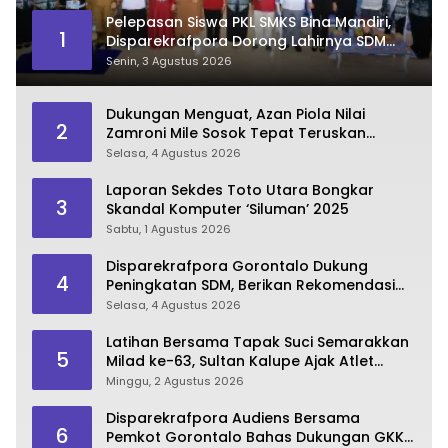
Pelepasan Siswa PKL SMKS Bina Mandiri,
1
Disparekrafpora Dorong Lahirnya SDM
Pariwisata Unggul
Senin, 3 Agustus 2026
Dukungan Menguat, Azan Piola Nilai
2
Zamroni Mile Sosok Tepat Teruskan
Pembangunan Bone Bolango
Selasa, 4 Agustus 2026
Laporan Sekdes Toto Utara Bongkar
3
Skandal Komputer ‘Siluman’ 2025
Sabtu, 1 Agustus 2026
Disparekrafpora Gorontalo Dukung
4
Peningkatan SDM, Berikan Rekomendasi
Studi S3 bagi Pegawai
Selasa, 4 Agustus 2026
Latihan Bersama Tapak Suci Semarakkan
5
Milad ke-63, Sultan Kalupe Ajak Atlet
Lestarikan Budaya Bela Diri
Minggu, 2 Agustus 2026
Disparekrafpora Audiens Bersama
6
Pemkot Gorontalo Bahas Dukungan GKK