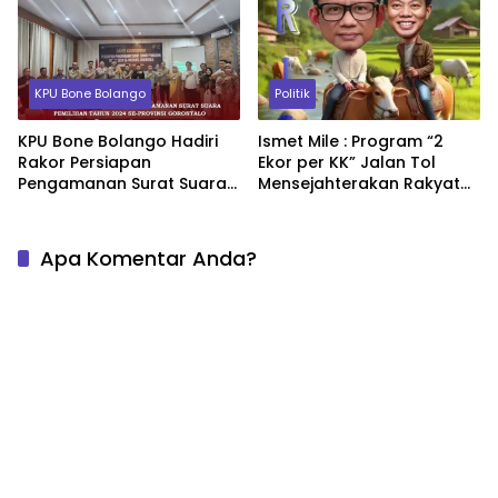
Nama Paslon Sendiri
KPU Bone Bolango
Politik
KPU Bone Bolango Hadiri
Ismet Mile : Program “2
Rakor Persiapan
Ekor per KK” Jalan Tol
Pengamanan Surat Suara
Mensejahterakan Rakyat
Pilkada 2024
Bone Bolango, Begini
Rasionalisasi dan
Strateginya!
Apa Komentar Anda?