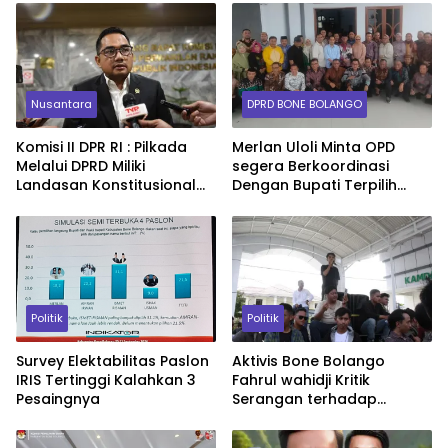
Nusantara
DPRD BONE BOLANGO
Komisi II DPR RI : Pilkada
Merlan Uloli Minta OPD
Melalui DPRD Miliki
segera Berkoordinasi
Landasan Konstitusional
Dengan Bupati Terpilih
yang Kuat
Ismet Mile Dan Wakil Bupati
Risman Tolingguhu
Politik
Politik
Survey Elektabilitas Paslon
Aktivis Bone Bolango
IRIS Tertinggi Kalahkan 3
Fahrul wahidji Kritik
Pesaingnya
Serangan terhadap
Program IRIS, Bukti Jurkam
Lawan Tidak Mampu Jual