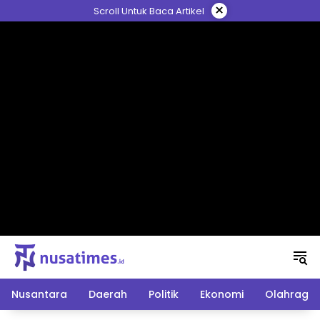
Langsung
×
Scroll Untuk Baca Artikel
ke
konten
Nusantara
Daerah
Politik
Ekonomi
Olahraga