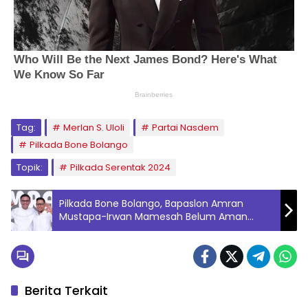
Tag:
Merlan S. Uloli
Partai Nasdem
Pilkada Bone Bolango
Topik:
Pilkada Serentak 2024
Pilkada Bone Bolango, Bapaslon Amran
Mustapa-Irwan Mamesah Belum Aman
Lewat Jalur Independen
Berita Terkait