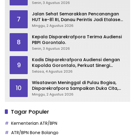
2026
Senin, 3 Agustus 2026
Jalan Sehat Semarakkan Pencanangan
7
HUT ke-81 RI, Danau Perintis Jadi Etalase
Wisata Gorontalo
Minggu, 2 Agustus 2026
Kepala Disparekrafpora Terima Audiensi
8
PBPI Gorontalo.
Senin, 3 Agustus 2026
Kadis Disparekrafpora Audiensi dengan
9
Kapolda Gorontalo, Perkuat Sinergi
Sukseskan Gorontalo Karnaval Karawo
Selasa, 4 Agustus 2026
2026
Wisatawan Meninggal di Pulau Bogisa,
10
Disparekrafpora Sampaikan Duka Cita,
Imbau Utamakan Keselamatan
Minggu, 2 Agustus 2026
Tagar Populer
Kementerian ATR/BPN
ATR/BPN Bone Bolango