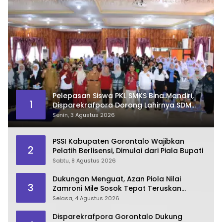
Pelepasan Siswa PKL SMKS Bina Mandiri,
1
Disparekrafpora Dorong Lahirnya SDM
Pariwisata Unggul
Senin, 3 Agustus 2026
PSSI Kabupaten Gorontalo Wajibkan
2
Pelatih Berlisensi, Dimulai dari Piala Bupati
Sabtu, 8 Agustus 2026
Dukungan Menguat, Azan Piola Nilai
3
Zamroni Mile Sosok Tepat Teruskan
Pembangunan Bone Bolango
Selasa, 4 Agustus 2026
Disparekrafpora Gorontalo Dukung