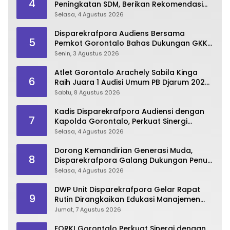
4
Peningkatan SDM, Berikan Rekomendasi
Studi S3 bagi Pegawai
Selasa, 4 Agustus 2026
Disparekrafpora Audiens Bersama
5
Pemkot Gorontalo Bahas Dukungan GKK
2026
Senin, 3 Agustus 2026
Atlet Gorontalo Arachely Sabila Kinga
6
Raih Juara 1 Audisi Umum PB Djarum 2026
di Makassar
Sabtu, 8 Agustus 2026
Kadis Disparekrafpora Audiensi dengan
7
Kapolda Gorontalo, Perkuat Sinergi
Sukseskan Gorontalo Karnaval Karawo
Selasa, 4 Agustus 2026
2026
Dorong Kemandirian Generasi Muda,
8
Disparekrafpora Galang Dukungan Penuh
Para Aleg Deprov
Selasa, 4 Agustus 2026
DWP Unit Disparekrafpora Gelar Rapat
9
Rutin Dirangkaikan Edukasi Manajemen
Stres
Jumat, 7 Agustus 2026
FORKI Gorontalo Perkuat Sinergi dengan