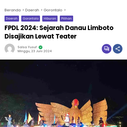
Beranda
Daerah
Gorontalo
Daerah
Gorontalo
Hiburan
Pilihan
FPDL 2024: Sejarah Danau Limboto
Disajikan Lewat Teater
Salsa Yusuf
Minggu, 23 Juni 2024