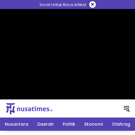
Langsung
×
Scroll Untuk Baca Artikel
ke
konten
Nusantara
Daerah
Politik
Ekonomi
Olahraga