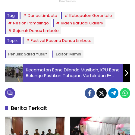
Tag:
Danau Limboto
Kabupaten Gorontalo
Neslon Pomalingo
Riden Baruadi Gallery
Sejarah Danau Limboto
Topik:
Festival Pesona Danau Limboto
Penulis: Salsa Yusuf
Editor: Mimin
Kecamatan Bone Dilanda Musibah, KPU Bone
Bolango Pastikan Tahapan Verfak dan E-
Coklit Sesuai Jadwal.
Berita Terkait