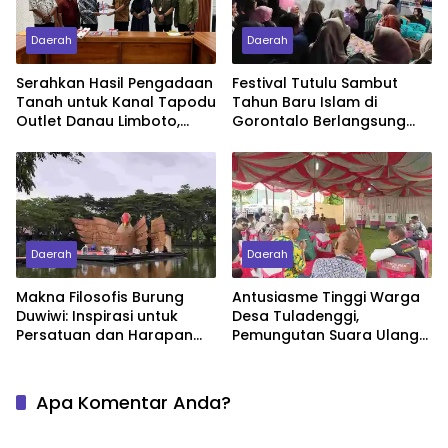
Daerah
Daerah
Serahkan Hasil Pengadaan
Festival Tutulu Sambut
Tanah untuk Kanal Tapodu
Tahun Baru Islam di
Outlet Danau Limboto,
Gorontalo Berlangsung
Kepala Kantah Kabupaten
Meriah, Sajikan Ribuan Kue
Gorontalo Berharap Bisa
Cucur Gratis
Atasi Banjir
Daerah
Daerah
Makna Filosofis Burung
Antusiasme Tinggi Warga
Duwiwi: Inspirasi untuk
Desa Tuladenggi,
Persatuan dan Harapan
Pemungutan Suara Ulang
Gorontalo
Berlangsung Kondusif
Apa Komentar Anda?