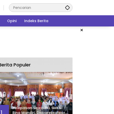
Opini
Indeks Berita
×
Berita Populer
Pelepasan Siswa PKL SMKS
1
Bina Mandiri, Disparekrafpora