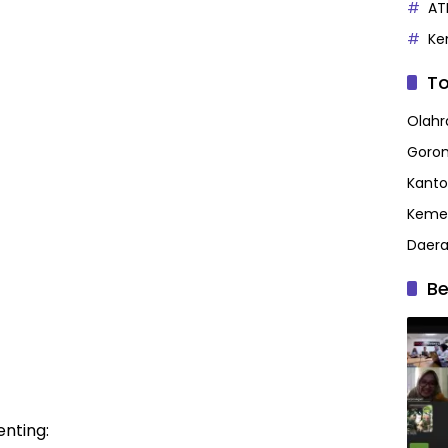
AT
Ke
To
Olahr
Goron
Kanto
Kemen
Daer
Be
enting: