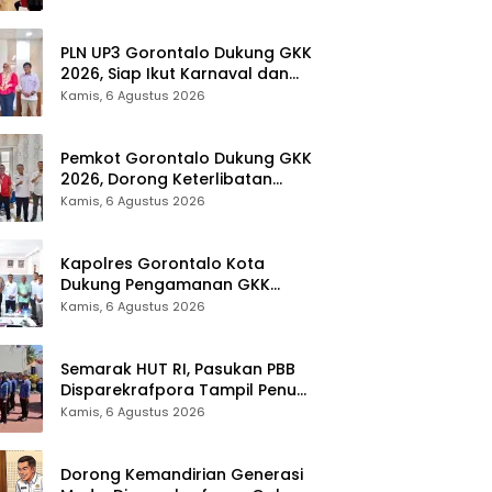
Provinsi Gorontalo
PLN UP3 Gorontalo Dukung GKK
2026, Siap Ikut Karnaval dan
Pastikan Ketersediaan Listrik
Kamis, 6 Agustus 2026
Pemkot Gorontalo Dukung GKK
2026, Dorong Keterlibatan
UMKM dan Ekraf Lokal
Kamis, 6 Agustus 2026
Kapolres Gorontalo Kota
Dukung Pengamanan GKK
2026, Disparekrafpora Perkuat
Kamis, 6 Agustus 2026
Sinergi Lintas Sektor
Semarak HUT RI, Pasukan PBB
Disparekrafpora Tampil Penuh
Semangat
Kamis, 6 Agustus 2026
Dorong Kemandirian Generasi