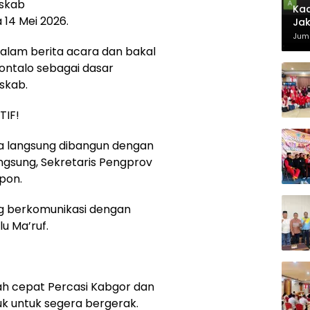
uskab
Kad
14 Mei 2026.
Jak
Juma
dalam berita acara dan bakal
ontalo sebagai dasar
skab.
TIF!
a langsung dibangun dengan
ngsung, Sekretaris Pengprov
epon.
g berkomunikasi dengan
lu Ma’ruf.
h cepat Percasi Kabgor dan
k untuk segera bergerak.