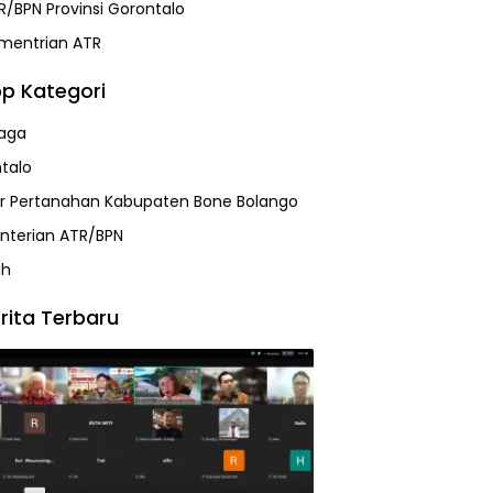
R/BPN Provinsi Gorontalo
mentrian ATR
p Kategori
aga
talo
r Pertanahan Kabupaten Bone Bolango
terian ATR/BPN
ah
rita Terbaru