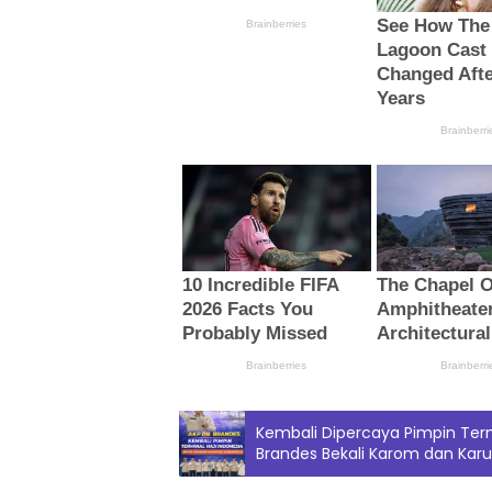
Kembali Dipercaya Pimpin Termi
Brandes Bekali Karom dan Karu