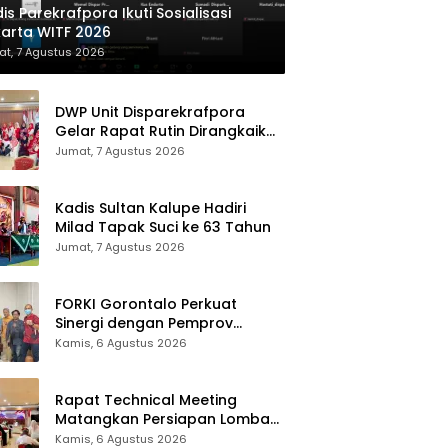
is Parekrafpora Ikuti Sosialisasi
arta WITF 2026
t, 7 Agustus 2026
DWP Unit Disparekrafpora
Gelar Rapat Rutin Dirangkaikan
Edukasi Manajemen Stres
Jumat, 7 Agustus 2026
Kadis Sultan Kalupe Hadiri
Milad Tapak Suci ke 63 Tahun
Jumat, 7 Agustus 2026
FORKI Gorontalo Perkuat
Sinergi dengan Pemprov
Jelang Kejurda Liga 1 Piala
Kamis, 6 Agustus 2026
Gubernur 2026
Rapat Technical Meeting
Matangkan Persiapan Lomba
Olahraga Masyarakat Tingkat
Kamis, 6 Agustus 2026