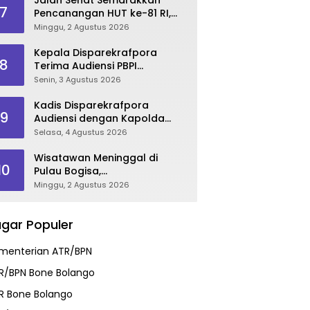
7
Pencanangan HUT ke-81 RI,
Danau Perintis Jadi Etalase
Minggu, 2 Agustus 2026
Wisata Gorontalo
Kepala Disparekrafpora
8
Terima Audiensi PBPI
Gorontalo.
Senin, 3 Agustus 2026
Kadis Disparekrafpora
9
Audiensi dengan Kapolda
Gorontalo, Perkuat Sinergi
Selasa, 4 Agustus 2026
Sukseskan Gorontalo
Karnaval Karawo 2026
Wisatawan Meninggal di
10
Pulau Bogisa,
Disparekrafpora Sampaikan
Minggu, 2 Agustus 2026
Duka Cita, Imbau Utamakan
Keselamatan
gar Populer
menterian ATR/BPN
R/BPN Bone Bolango
R Bone Bolango