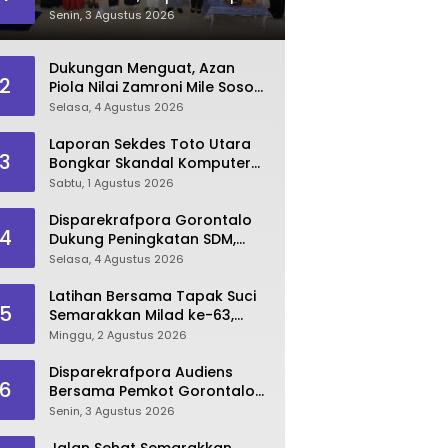
Dorong Lahirnya SDM
Senin, 3 Agustus 2026
Pariwisata Unggul
Dukungan Menguat, Azan
2
Piola Nilai Zamroni Mile Sosok
Tepat Teruskan
Selasa, 4 Agustus 2026
Pembangunan Bone Bolango
Laporan Sekdes Toto Utara
3
Bongkar Skandal Komputer
‘Siluman’ 2025
Sabtu, 1 Agustus 2026
Disparekrafpora Gorontalo
4
Dukung Peningkatan SDM,
Berikan Rekomendasi Studi S3
Selasa, 4 Agustus 2026
bagi Pegawai
Latihan Bersama Tapak Suci
5
Semarakkan Milad ke-63,
Sultan Kalupe Ajak Atlet
Minggu, 2 Agustus 2026
Lestarikan Budaya Bela Diri
Disparekrafpora Audiens
6
Bersama Pemkot Gorontalo
Bahas Dukungan GKK 2026
Senin, 3 Agustus 2026
Jalan Sehat Semarakkan