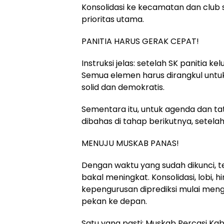
Konsolidasi ke kecamatan dan club s
prioritas utama.
PANITIA HARUS GERAK CEPAT!
Instruksi jelas: setelah SK panitia kel
Semua elemen harus dirangkul unt
solid dan demokratis.
Sementara itu, untuk agenda dan ta
dibahas di tahap berikutnya, setelah 
MENUJU MUSKAB PANAS!
Dengan waktu yang sudah dikunci, te
bakal meningkat. Konsolidasi, lobi, h
kepengurusan diprediksi mulai me
pekan ke depan.
Satu yang pasti: Muskab Percasi Kabg