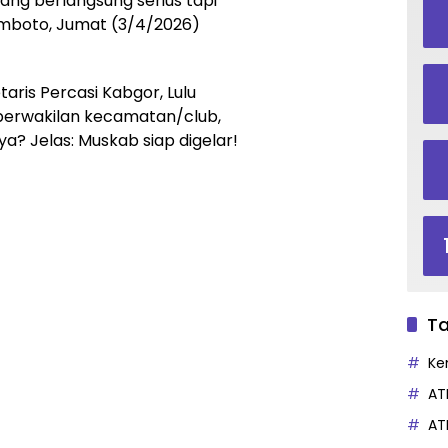
ng berlangsung serius tapi
imboto, Jumat (3/4/2026)
aris Percasi Kabgor, Lulu
s, perwakilan kecamatan/club,
ya? Jelas: Muskab siap digelar!
Ta
Ke
AT
AT