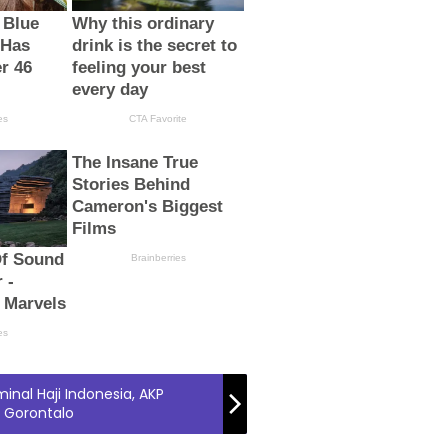
nal Haji Indonesia, AKP
 Gorontalo