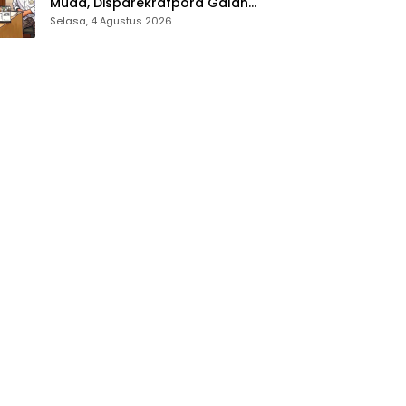
Muda, Disparekrafpora Galang
Dukungan Penuh Para Aleg
Selasa, 4 Agustus 2026
Deprov