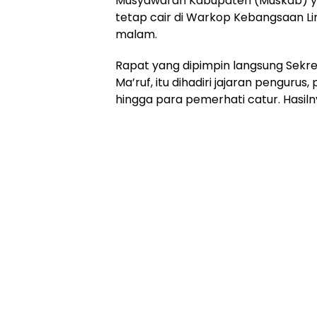
Musyawarah Kabupaten (Muskab) ya
tetap cair di Warkop Kebangsaan L
malam.
Rapat yang dipimpin langsung Sekret
Ma’ruf, itu dihadiri jajaran penguru
hingga para pemerhati catur. Hasiln