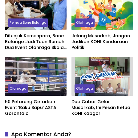
Pemda Bone Bolango
Olahraga
Ditunjuk Kemenpora, Bone
Jelang Musorkab, Jangan
Bolango Jadi Tuan Rumah
Jadikan KONI Kendaraan
Dua Event Olahraga Skala
Politik
Nasional
Olahraga
Olahraga
50 Petarung Getarkan
Dua Cabor Gelar
Event ‘Baku Sapu’ ASTA
Musorkab, Ini Pesan Ketua
Gorontalo
KONI Kabgor
Apa Komentar Anda?