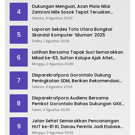
Dukungan Menguat, Azan Piola Nilai
4
Zamroni Mile Sosok Tepat Teruskan
Pembangunan Bone Bolango
Selasa, 4 Agustus 2026
Laporan Sekdes Toto Utara Bongkar
5
Skandal Komputer ‘Siluman’ 2025
Sabtu, 1 Agustus 2026
Latihan Bersama Tapak Suci Semarakkan
6
Milad ke-63, Sultan Kalupe Ajak Atlet
Lestarikan Budaya Bela Diri
Minggu, 2 Agustus 2026
Disparekrafpora Gorontalo Dukung
7
Peningkatan SDM, Berikan Rekomendasi
Studi S3 bagi Pegawai
Selasa, 4 Agustus 2026
Disparekrafpora Audiens Bersama
8
Pemkot Gorontalo Bahas Dukungan GKK
2026
Senin, 3 Agustus 2026
Jalan Sehat Semarakkan Pencanangan
9
HUT ke-81 RI, Danau Perintis Jadi Etalase
Wisata Gorontalo
Minggu, 2 Agustus 2026