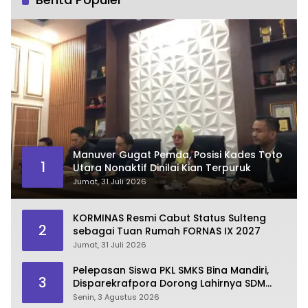
Manuver Gugat Pemda, Posisi Kades Toto
1
Utara Nonaktif Dinilai Kian Terpuruk
Jumat, 31 Juli 2026
KORMINAS Resmi Cabut Status Sulteng
2
sebagai Tuan Rumah FORNAS IX 2027
Jumat, 31 Juli 2026
Pelepasan Siswa PKL SMKS Bina Mandiri,
3
Disparekrafpora Dorong Lahirnya SDM
Pariwisata Unggul
Senin, 3 Agustus 2026