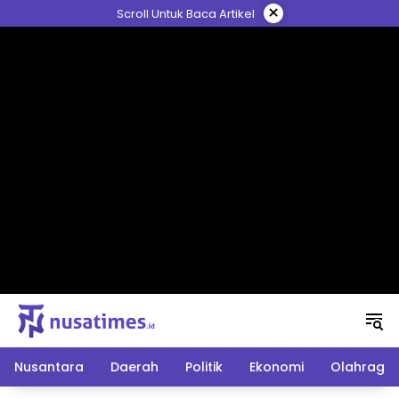
Langsung
×
Scroll Untuk Baca Artikel
ke
konten
Nusantara
Daerah
Politik
Ekonomi
Olahraga