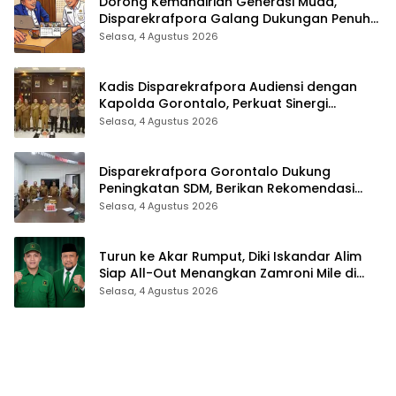
Dorong Kemandirian Generasi Muda,
Disparekrafpora Galang Dukungan Penuh
Para Aleg Deprov
Selasa, 4 Agustus 2026
Kadis Disparekrafpora Audiensi dengan
Kapolda Gorontalo, Perkuat Sinergi
Sukseskan Gorontalo Karnaval Karawo
Selasa, 4 Agustus 2026
2026
Disparekrafpora Gorontalo Dukung
Peningkatan SDM, Berikan Rekomendasi
Studi S3 bagi Pegawai
Selasa, 4 Agustus 2026
Turun ke Akar Rumput, Diki Iskandar Alim
Siap All-Out Menangkan Zamroni Mile di
Pilkada Bone Bolango
Selasa, 4 Agustus 2026