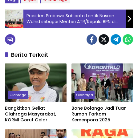
Presiden Prabowo Subianto Lantik Nusron
Wahid sebagai Menteri ATR/Kepala BPN di
Istana Negara
Berita Terkait
Olahraga
Olahraga
Bangkitkan Geliat
Bone Bolango Jadi Tuan
Olahraga Masyarakat,
Rumah Tarkam
KORMI Gorut Gelar
Kemenpora 2025
Tournament Domino