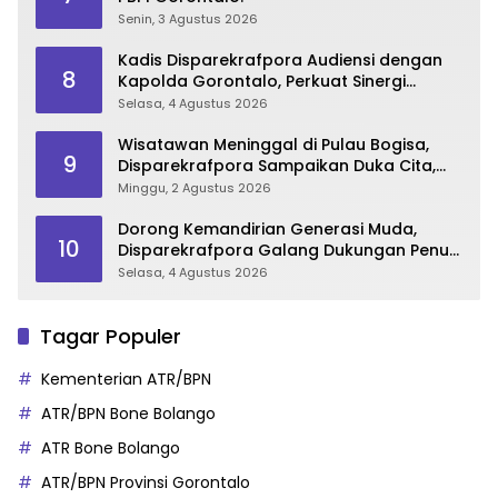
Senin, 3 Agustus 2026
Kadis Disparekrafpora Audiensi dengan
8
Kapolda Gorontalo, Perkuat Sinergi
Sukseskan Gorontalo Karnaval Karawo
Selasa, 4 Agustus 2026
2026
Wisatawan Meninggal di Pulau Bogisa,
9
Disparekrafpora Sampaikan Duka Cita,
Imbau Utamakan Keselamatan
Minggu, 2 Agustus 2026
Dorong Kemandirian Generasi Muda,
10
Disparekrafpora Galang Dukungan Penuh
Para Aleg Deprov
Selasa, 4 Agustus 2026
Tagar Populer
Kementerian ATR/BPN
ATR/BPN Bone Bolango
ATR Bone Bolango
ATR/BPN Provinsi Gorontalo