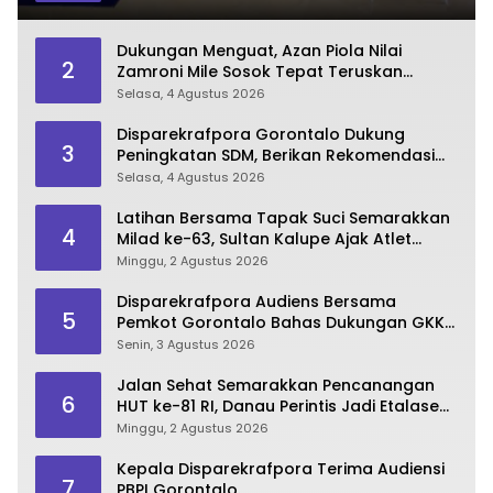
Dukungan Menguat, Azan Piola Nilai
2
Zamroni Mile Sosok Tepat Teruskan
Pembangunan Bone Bolango
Selasa, 4 Agustus 2026
Disparekrafpora Gorontalo Dukung
3
Peningkatan SDM, Berikan Rekomendasi
Studi S3 bagi Pegawai
Selasa, 4 Agustus 2026
Latihan Bersama Tapak Suci Semarakkan
4
Milad ke-63, Sultan Kalupe Ajak Atlet
Lestarikan Budaya Bela Diri
Minggu, 2 Agustus 2026
Disparekrafpora Audiens Bersama
5
Pemkot Gorontalo Bahas Dukungan GKK
2026
Senin, 3 Agustus 2026
Jalan Sehat Semarakkan Pencanangan
6
HUT ke-81 RI, Danau Perintis Jadi Etalase
Wisata Gorontalo
Minggu, 2 Agustus 2026
Kepala Disparekrafpora Terima Audiensi
7
PBPI Gorontalo.