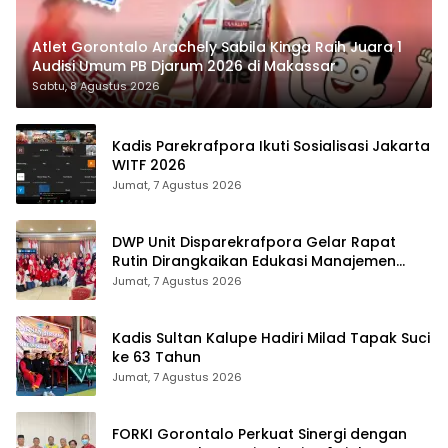
Atlet Gorontalo Arachely Sabila Kinga Raih Juara 1
Audisi Umum PB Djarum 2026 di Makassar
Sabtu, 8 Agustus 2026
Kadis Parekrafpora Ikuti Sosialisasi Jakarta
WITF 2026
Jumat, 7 Agustus 2026
DWP Unit Disparekrafpora Gelar Rapat
Rutin Dirangkaikan Edukasi Manajemen
Stres
Jumat, 7 Agustus 2026
Kadis Sultan Kalupe Hadiri Milad Tapak Suci
ke 63 Tahun
Jumat, 7 Agustus 2026
FORKI Gorontalo Perkuat Sinergi dengan