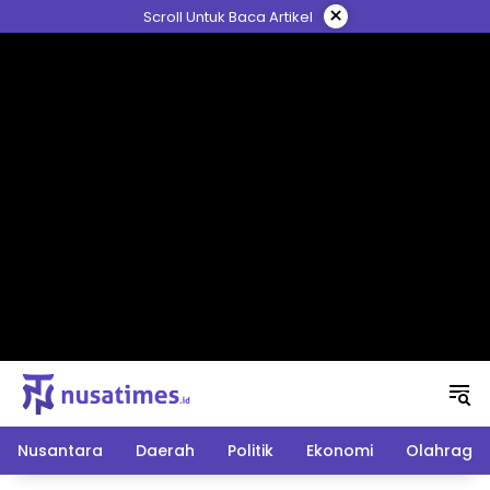
Langsung
×
Scroll Untuk Baca Artikel
ke
konten
Nusantara
Daerah
Politik
Ekonomi
Olahraga