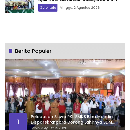
Gorontalo
Minggu, 2 Agustus 2026
Berita Populer
Pelepasan Siswa PKL SMKS Bina Mandiri,
1
Disparekrafpora Dorong Lahirnya SDM
Pariwisata Unggul
Senin, 3 Agustus 2026