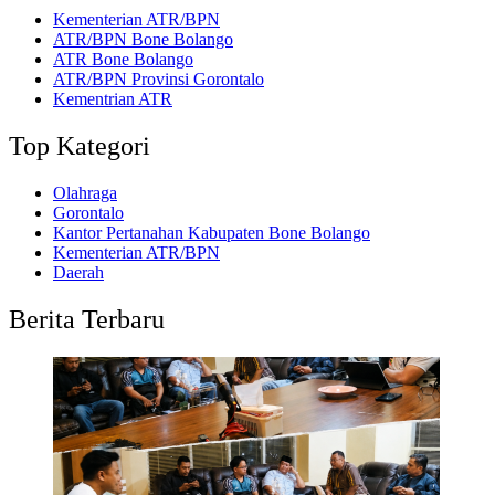
Kementerian ATR/BPN
ATR/BPN Bone Bolango
ATR Bone Bolango
ATR/BPN Provinsi Gorontalo
Kementrian ATR
Top Kategori
Olahraga
Gorontalo
Kantor Pertanahan Kabupaten Bone Bolango
Kementerian ATR/BPN
Daerah
Berita Terbaru